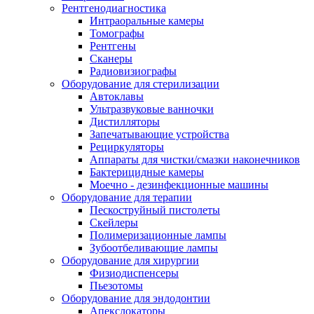
Рентгенодиагностика
Интраоральные камеры
Томографы
Рентгены
Сканеры
Радиовизиографы
Оборудование для стерилизации
Автоклавы
Ультразвуковые ванночки
Дистилляторы
Запечатывающие устройства
Рециркуляторы
Аппараты для чистки/смазки наконечников
Бактерицидные камеры
Моечно - дезинфекционные машины
Оборудование для терапии
Пескоструйный пистолеты
Скейлеры
Полимеризационные лампы
Зубоотбеливающие лампы
Оборудование для хирургии
Физиодиспенсеры
Пьезотомы
Оборудование для эндодонтии
Апекслокаторы