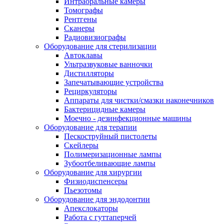
Интраоральные камеры
Томографы
Рентгены
Сканеры
Радиовизиографы
Оборудование для стерилизации
Автоклавы
Ультразвуковые ванночки
Дистилляторы
Запечатывающие устройства
Рециркуляторы
Аппараты для чистки/смазки наконечников
Бактерицидные камеры
Моечно - дезинфекционные машины
Оборудование для терапии
Пескоструйный пистолеты
Скейлеры
Полимеризационные лампы
Зубоотбеливающие лампы
Оборудование для хирургии
Физиодиспенсеры
Пьезотомы
Оборудование для эндодонтии
Апекслокаторы
Работа с гуттаперчей