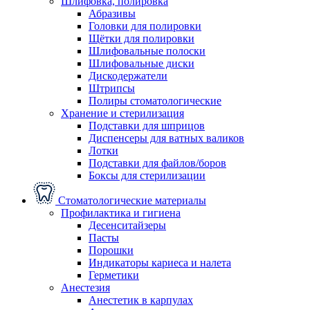
Шлифовка, полировка
Абразивы
Головки для полировки
Щётки для полировки
Шлифовальные полоски
Шлифовальные диски
Дискодержатели
Штрипсы
Полиры стоматологические
Хранение и стерилизация
Подставки для шприцов
Диспенсеры для ватных валиков
Лотки
Подставки для файлов/боров
Боксы для стерилизации
Стоматологические материалы
Профилактика и гигиена
Десенситайзеры
Пасты
Порошки
Индикаторы кариеса и налета
Герметики
Анестезия
Анестетик в карпулах