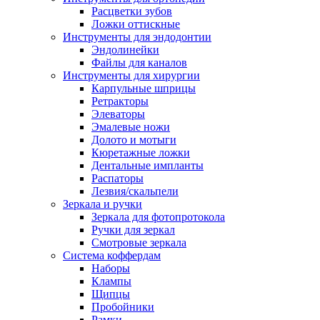
Расцветки зубов
Ложки оттискные
Инструменты для эндодонтии
Эндолинейки
Файлы для каналов
Инструменты для хирургии
Карпульные шприцы
Ретракторы
Элеваторы
Эмалевые ножи
Долото и мотыги
Кюретажные ложки
Дентальные импланты
Распаторы
Лезвия/скальпели
Зеркала и ручки
Зеркала для фотопротокола
Ручки для зеркал
Смотровые зеркала
Система коффердам
Наборы
Клампы
Щипцы
Пробойники
Рамки