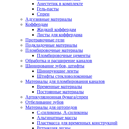
Анестетик в комплекте
Гель-пасты
Спреи
Адгезивные материалы
Коффердам
Жидкий коффердам
Листы для коффердама
Протравочные гели
Подкладочные материалы
Пломбировочные материалы
Пломбировочные цементы
Обработка и расширение каналов
Шинирование зубов, штифты
Шинирующие ленты
Штифты стекловолоконные
Материалы для пломбирования каналов
Временные материалы
Постоянные материалы
Артикуляционная бумага/спреи
Отбеливание зубов
Материалы для ортопедов
C-силиконы, А-силиконы
Альгинатные массы
Пластмасса для временных конструкций
Ретракция десны