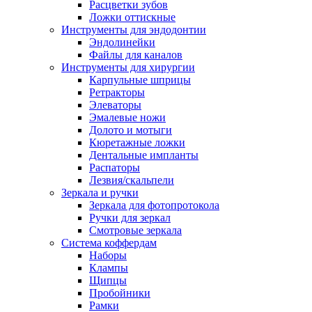
Расцветки зубов
Ложки оттискные
Инструменты для эндодонтии
Эндолинейки
Файлы для каналов
Инструменты для хирургии
Карпульные шприцы
Ретракторы
Элеваторы
Эмалевые ножи
Долото и мотыги
Кюретажные ложки
Дентальные импланты
Распаторы
Лезвия/скальпели
Зеркала и ручки
Зеркала для фотопротокола
Ручки для зеркал
Смотровые зеркала
Система коффердам
Наборы
Клампы
Щипцы
Пробойники
Рамки