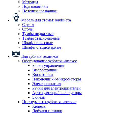
Матрацы
Подголовники
Поясничные валики
Мебель для стомат. кабинета
Стулья
Столы
Тумбы подкатные
Тумбы стационарные
Шкафы навесные
Шкафы стационарные
Для зубных техников
Оборудование зуботехническое
Блоки управления
Вибростолики
Воскотопки
Наконечники-микромоторы
Электрошпателя
Ручки для электрошпателей
Артикуляторы/окклюдаторы
Бюгели
Инструменты зуботехнические
Кюветы
Лобзики и пилки