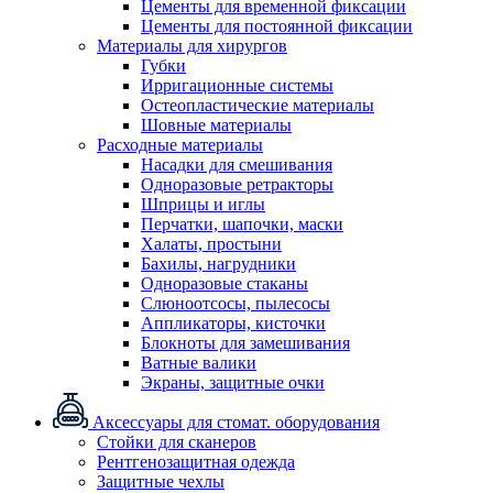
Цементы для временной фиксации
Цементы для постоянной фиксации
Материалы для хирургов
Губки
Ирригационные системы
Остеопластические материалы
Шовные материалы
Расходные материалы
Насадки для смешивания
Одноразовые ретракторы
Шприцы и иглы
Перчатки, шапочки, маски
Халаты, простыни
Бахилы, нагрудники
Одноразовые стаканы
Слюноотсосы, пылесосы
Аппликаторы, кисточки
Блокноты для замешивания
Ватные валики
Экраны, защитные очки
Аксессуары для стомат. оборудования
Стойки для сканеров
Рентгенозащитная одежда
Защитные чехлы