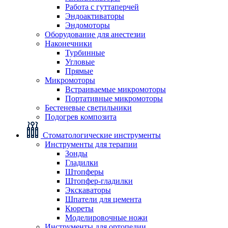
Работа с гуттаперчей
Эндоактиваторы
Эндомоторы
Оборудование для анестезии
Наконечники
Турбинные
Угловые
Прямые
Микромоторы
Встраиваемые микромоторы
Портативные микромоторы
Бестеневые светильники
Подогрев композита
Стоматологические инструменты
Инструменты для терапии
Зонды
Гладилки
Штопферы
Штопфер-гладилки
Экскаваторы
Шпатели для цемента
Кюреты
Моделировочные ножи
Инструменты для ортопедии