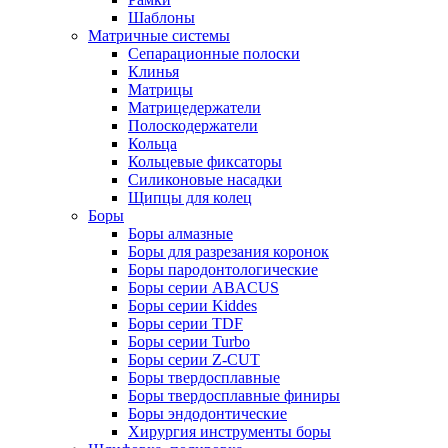
Шаблоны
Матричные системы
Сепарационные полоски
Клинья
Матрицы
Матрицедержатели
Полоскодержатели
Кольца
Кольцевые фиксаторы
Силиконовые насадки
Щипцы для колец
Боры
Боры алмазные
Боры для разрезания коронок
Боры пародонтологические
Боры серии ABACUS
Боры серии Kiddes
Боры серии TDF
Боры серии Turbo
Боры серии Z-CUT
Боры твердосплавные
Боры твердосплавные финиры
Боры эндодонтические
Хирургия инструменты боры