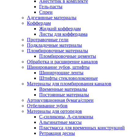
Анестетик в комплекте
Гель-пасты
Спреи
Адгезивные материалы
Коффердам
Жидкий коффердам
Листы для коффердама
Протравочные гели
Подкладочные материалы
Пломбировочные материалы
Пломбировочные цементы
Обработка и расширение каналов
Шинирование зубов, штифты
Шинирующие ленты
Штифты стекловолоконные
Материалы для пломбирования каналов
Временные материалы
Постоянные материалы
Артикуляционная бумага/спреи
Отбеливание зубов
Материалы для ортопедов
C-силиконы, А-силиконы
Альгинатные массы
Пластмасса для временных конструкций
Ретракция десны