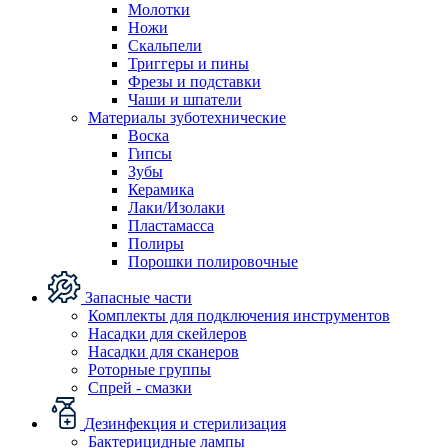
Молотки
Ножи
Скальпели
Триггеры и пины
Фрезы и подставки
Чаши и шпатели
Материалы зуботехнические
Воска
Гипсы
Зубы
Керамика
Лаки/Изолаки
Пластамасса
Полиры
Порошки полировочные
Запасные части
Комплекты для подключения инструментов
Насадки для скейлеров
Насадки для сканеров
Роторные группы
Спрей - смазки
Дезинфекция и стерилизация
Бактерицидные лампы