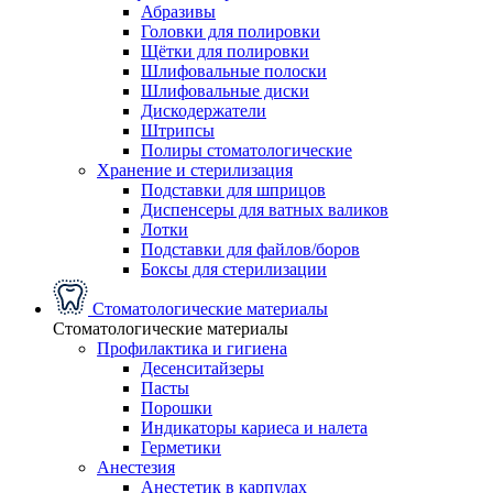
Абразивы
Головки для полировки
Щётки для полировки
Шлифовальные полоски
Шлифовальные диски
Дискодержатели
Штрипсы
Полиры стоматологические
Хранение и стерилизация
Подставки для шприцов
Диспенсеры для ватных валиков
Лотки
Подставки для файлов/боров
Боксы для стерилизации
Стоматологические материалы
Стоматологические материалы
Профилактика и гигиена
Десенситайзеры
Пасты
Порошки
Индикаторы кариеса и налета
Герметики
Анестезия
Анестетик в карпулах