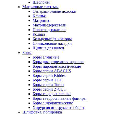
Шаблоны
Матричные системы
Сепарационные полоски
Клинья
Матрицы
Матрицедержатели
Полоскодержатели
Кольца
Кольцевые фиксаторы
Силиконовые насадки
Щипцы для колец
Боры
Боры алмазные
Боры для разрезания коронок
Боры пародонтологические
Боры серии ABACUS
Боры серии Kiddes
Боры серии TDF
Боры серии Turbo
Боры серии Z-CUT
Боры твердосплавные
Боры твердосплавные финиры
Боры эндодонтические
Хирургия инструменты боры
Шлифовка, полировка