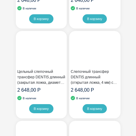
2 648,00 Р
2 648,00 Р
В наличии
В наличии
В корзину
В корзину
Цельный слепочный
Слепочный трансфер
трансфер DENTIS длинный
DENTIS длинный
(закрытая ложка, диаметр
(открытая ложка, 4 мм) с
4 мм)
шестигранником
2 648,00 Р
2 648,00 Р
В наличии
В наличии
В корзину
В корзину