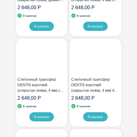
(закрытая ложка, диаметр
(открытая ложка, 4 мм) без
4 мм)
шестигранника
2 648,00 Р
2 648,00 Р
В наличии
В наличии
В корзину
В корзину
Слепочный трансфер
Слепочный трансфер
DENTIS короткий
DENTIS короткий
(открытая ложка, 4 мм) с
(закрытая ложка, 4 мм) без
шестигранником
шестигранника
2 648,00 Р
2 648,00 Р
В наличии
В наличии
В корзину
В корзину