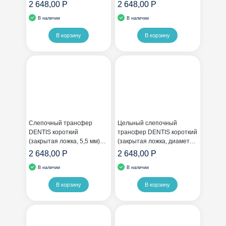
без шестигранника
шестигранником
2 648,00 Р
2 648,00 Р
В наличии
В наличии
В корзину
В корзину
Слепочный трансфер
Цельный слепочный
DENTIS короткий
трансфер DENTIS короткий
(закрытая ложка, 5,5 мм)
(закрытая ложка, диаметр
без шестигранника
6,5 мм)
2 648,00 Р
2 648,00 Р
В наличии
В наличии
В корзину
В корзину