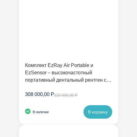
Комплект EzRay Air Portable и
EzSensor – высокочастотный
портативный дентальный рентген с
радиовизиографом | Vatech
308 000,00 Р
325 000,00 Р
В корзину
В наличии