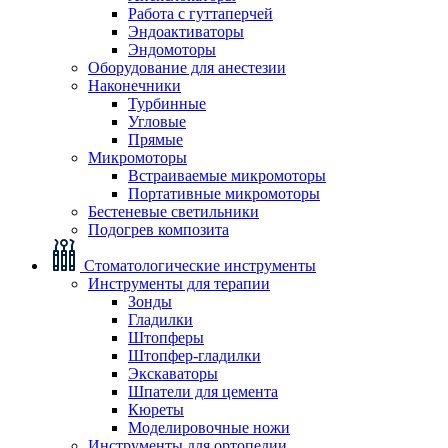
Работа с гуттаперчей
Эндоактиваторы
Эндомоторы
Оборудование для анестезии
Наконечники
Турбинные
Угловые
Прямые
Микромоторы
Встраиваемые микромоторы
Портативные микромоторы
Бестеневые светильники
Подогрев композита
Стоматологические инструменты
Инструменты для терапии
Зонды
Гладилки
Штопферы
Штопфер-гладилки
Экскаваторы
Шпатели для цемента
Кюреты
Моделировочные ножи
Инструменты для ортопедии