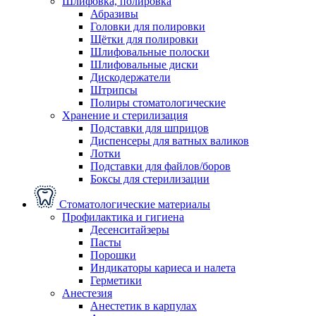
Шлифовка, полировка
Абразивы
Головки для полировки
Щётки для полировки
Шлифовальные полоски
Шлифовальные диски
Дискодержатели
Штрипсы
Полиры стоматологические
Хранение и стерилизация
Подставки для шприцов
Диспенсеры для ватных валиков
Лотки
Подставки для файлов/боров
Боксы для стерилизации
Стоматологические материалы
Профилактика и гигиена
Десенситайзеры
Пасты
Порошки
Индикаторы кариеса и налета
Герметики
Анестезия
Анестетик в карпулах