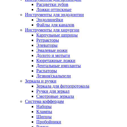
Расцветки зубов
Ложки оттискные
Инструменты для эндодонтии
Эндолинейки
Файлы для каналов
Инструменты для хирургии
Карпульные шприцы
Ретракторы
Элеваторы
Эмалевые ножи
Долото и мотыги
Кюретажные ложки
Дентальные импланты
Распаторы
Лезвия/скальпели
Зеркала и ручки
Зеркала для фотопротокола
Ручки для зеркал
Смотровые зеркала
Система коффердам
Наборы
Клампы
Щипцы
Пробойники
Рамки