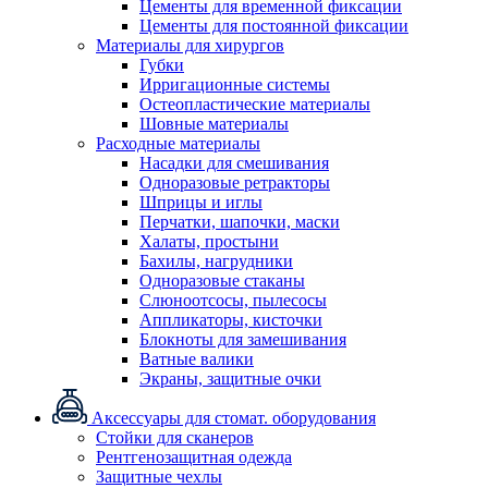
Цементы для временной фиксации
Цементы для постоянной фиксации
Материалы для хирургов
Губки
Ирригационные системы
Остеопластические материалы
Шовные материалы
Расходные материалы
Насадки для смешивания
Одноразовые ретракторы
Шприцы и иглы
Перчатки, шапочки, маски
Халаты, простыни
Бахилы, нагрудники
Одноразовые стаканы
Слюноотсосы, пылесосы
Аппликаторы, кисточки
Блокноты для замешивания
Ватные валики
Экраны, защитные очки
Аксессуары для стомат. оборудования
Стойки для сканеров
Рентгенозащитная одежда
Защитные чехлы