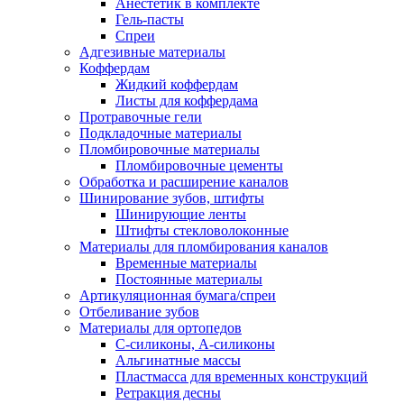
Анестетик в комплекте
Гель-пасты
Спреи
Адгезивные материалы
Коффердам
Жидкий коффердам
Листы для коффердама
Протравочные гели
Подкладочные материалы
Пломбировочные материалы
Пломбировочные цементы
Обработка и расширение каналов
Шинирование зубов, штифты
Шинирующие ленты
Штифты стекловолоконные
Материалы для пломбирования каналов
Временные материалы
Постоянные материалы
Артикуляционная бумага/спреи
Отбеливание зубов
Материалы для ортопедов
C-силиконы, А-силиконы
Альгинатные массы
Пластмасса для временных конструкций
Ретракция десны