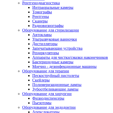
Рентгенодиагностика
Интраоральные камеры
Томографы
Рентгены
Сканеры
Радиовизиографы
Оборудование для стерилизации
Автоклавы
Ультразвуковые ванночки
Дистилляторы
Запечатывающие устройства
Рециркуляторы
Аппараты для чистки/смазки наконечников
Бактерицидные камеры
Моечно - дезинфекционные машины
Оборудование для терапии
Пескоструйный пистолеты
Скейлеры
Полимеризационные лампы
Зубоотбеливающие лампы
Оборудование для хирургии
Физиодиспенсеры
Пьезотомы
Оборудование для эндодонтии
Апекслокаторы