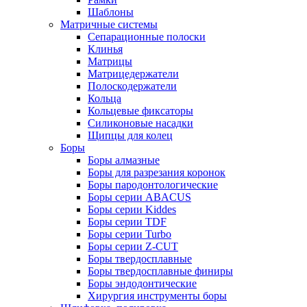
Шаблоны
Матричные системы
Сепарационные полоски
Клинья
Матрицы
Матрицедержатели
Полоскодержатели
Кольца
Кольцевые фиксаторы
Силиконовые насадки
Щипцы для колец
Боры
Боры алмазные
Боры для разрезания коронок
Боры пародонтологические
Боры серии ABACUS
Боры серии Kiddes
Боры серии TDF
Боры серии Turbo
Боры серии Z-CUT
Боры твердосплавные
Боры твердосплавные финиры
Боры эндодонтические
Хирургия инструменты боры