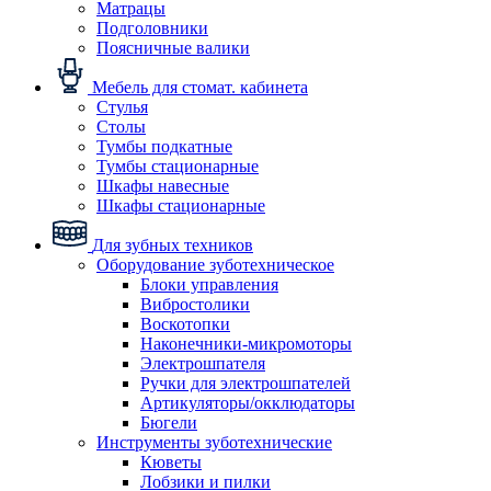
Матрацы
Подголовники
Поясничные валики
Мебель для стомат. кабинета
Стулья
Столы
Тумбы подкатные
Тумбы стационарные
Шкафы навесные
Шкафы стационарные
Для зубных техников
Оборудование зуботехническое
Блоки управления
Вибростолики
Воскотопки
Наконечники-микромоторы
Электрошпателя
Ручки для электрошпателей
Артикуляторы/окклюдаторы
Бюгели
Инструменты зуботехнические
Кюветы
Лобзики и пилки