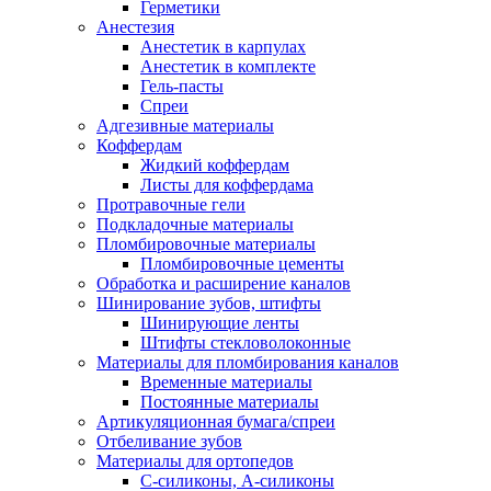
Герметики
Анестезия
Анестетик в карпулах
Анестетик в комплекте
Гель-пасты
Спреи
Адгезивные материалы
Коффердам
Жидкий коффердам
Листы для коффердама
Протравочные гели
Подкладочные материалы
Пломбировочные материалы
Пломбировочные цементы
Обработка и расширение каналов
Шинирование зубов, штифты
Шинирующие ленты
Штифты стекловолоконные
Материалы для пломбирования каналов
Временные материалы
Постоянные материалы
Артикуляционная бумага/спреи
Отбеливание зубов
Материалы для ортопедов
C-силиконы, А-силиконы