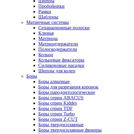
Щипцы
Пробойники
Рамки
Шаблоны
Матричные системы
Сепарационные полоски
Клинья
Матрицы
Матрицедержатели
Полоскодержатели
Кольца
Кольцевые фиксаторы
Силиконовые насадки
Щипцы для колец
Боры
Боры алмазные
Боры для разрезания коронок
Боры пародонтологические
Боры серии ABACUS
Боры серии Kiddes
Боры серии TDF
Боры серии Turbo
Боры серии Z-CUT
Боры твердосплавные
Боры твердосплавные финиры