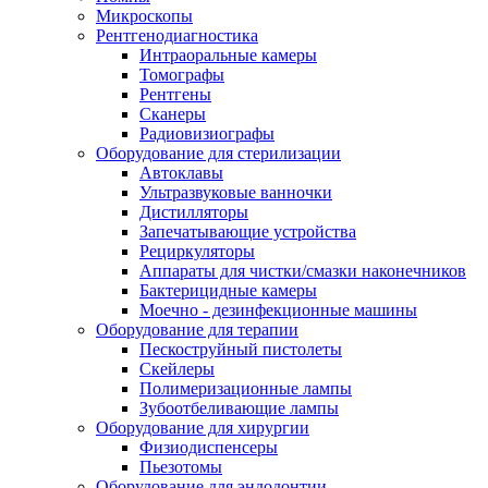
Микроскопы
Рентгенодиагностика
Интраоральные камеры
Томографы
Рентгены
Сканеры
Радиовизиографы
Оборудование для стерилизации
Автоклавы
Ультразвуковые ванночки
Дистилляторы
Запечатывающие устройства
Рециркуляторы
Аппараты для чистки/смазки наконечников
Бактерицидные камеры
Моечно - дезинфекционные машины
Оборудование для терапии
Пескоструйный пистолеты
Скейлеры
Полимеризационные лампы
Зубоотбеливающие лампы
Оборудование для хирургии
Физиодиспенсеры
Пьезотомы
Оборудование для эндодонтии