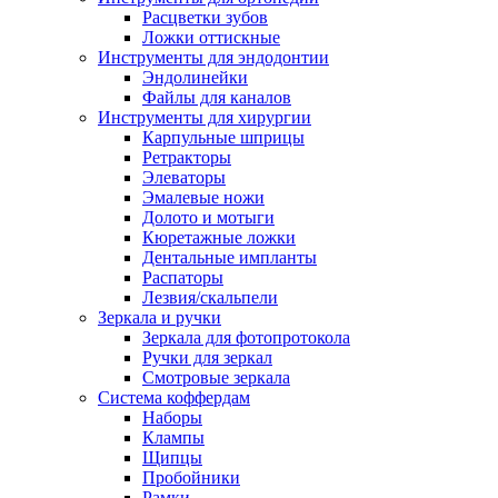
Расцветки зубов
Ложки оттискные
Инструменты для эндодонтии
Эндолинейки
Файлы для каналов
Инструменты для хирургии
Карпульные шприцы
Ретракторы
Элеваторы
Эмалевые ножи
Долото и мотыги
Кюретажные ложки
Дентальные импланты
Распаторы
Лезвия/скальпели
Зеркала и ручки
Зеркала для фотопротокола
Ручки для зеркал
Смотровые зеркала
Система коффердам
Наборы
Клампы
Щипцы
Пробойники
Рамки