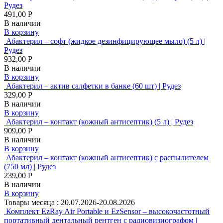
Рудез
491,00 Р
В наличии
В корзину
Абактерил – софт (жидкое дезинфицирующее мыло) (5 л) |
Рудез
932,00 Р
В наличии
В корзину
Абактерил – актив салфетки в банке (60 шт) | Рудез
329,00 Р
В наличии
В корзину
Абактерил – контакт (кожный антисептик) (5 л) | Рудез
909,00 Р
В наличии
В корзину
Абактерил – контакт (кожный антисептик) с распылителем
(750 мл) | Рудез
239,00 Р
В наличии
В корзину
Товары месяца :
20.07.2026-20.08.2026
Комплект EzRay Air Portable и EzSensor – высокочастотный
портативный дентальный рентген с радиовизиографом |