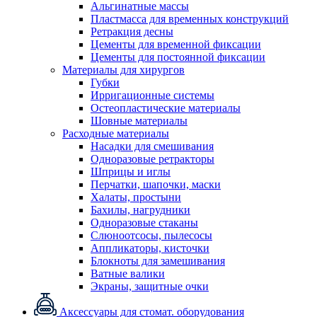
Альгинатные массы
Пластмасса для временных конструкций
Ретракция десны
Цементы для временной фиксации
Цементы для постоянной фиксации
Материалы для хирургов
Губки
Ирригационные системы
Остеопластические материалы
Шовные материалы
Расходные материалы
Насадки для смешивания
Одноразовые ретракторы
Шприцы и иглы
Перчатки, шапочки, маски
Халаты, простыни
Бахилы, нагрудники
Одноразовые стаканы
Слюноотсосы, пылесосы
Аппликаторы, кисточки
Блокноты для замешивания
Ватные валики
Экраны, защитные очки
Аксессуары для стомат. оборудования