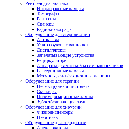
Рентгенодиагностика
Интраоральные камеры
Томографы
Рентгены
Сканеры
Радиовизиографы
Оборудование для стерилизации
Автоклавы
Ультразвуковые ванночки
Дистилляторы
Запечатывающие устройства
Рециркуляторы
Аппараты для чистки/смазки наконечников
Бактерицидные камеры
Моечно - дезинфекционные машины
Оборудование для терапии
Пескоструйный пистолеты
Скейлеры
Полимеризационные лампы
Зубоотбеливающие лампы
Оборудование для хирургии
Физиодиспенсеры
Пьезотомы
Оборудование для эндодонтии
Апекслокаторы