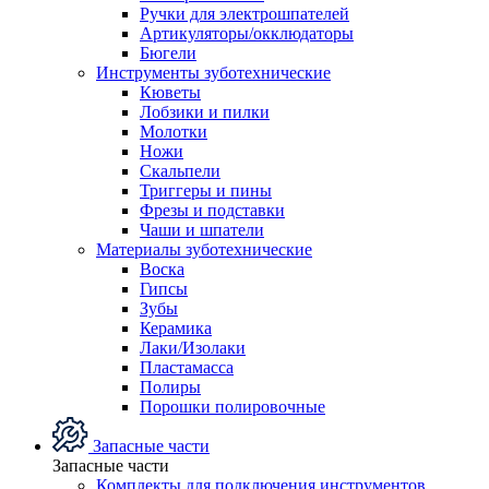
Ручки для электрошпателей
Артикуляторы/окклюдаторы
Бюгели
Инструменты зуботехнические
Кюветы
Лобзики и пилки
Молотки
Ножи
Скальпели
Триггеры и пины
Фрезы и подставки
Чаши и шпатели
Материалы зуботехнические
Воска
Гипсы
Зубы
Керамика
Лаки/Изолаки
Пластамасса
Полиры
Порошки полировочные
Запасные части
Запасные части
Комплекты для подключения инструментов