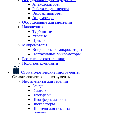
Апекслокаторы
Работа с гуттаперчей
Эндоактиваторы
Эндомоторы
Оборудование для анестезии
Наконечники
Турбинные
Угловые
Прямые
Микромоторы
Встраиваемые микромоторы
Портативные микромоторы
Бестеневые светильники
Подогрев композита
Стоматологические инструменты
Стоматологические инструменты
Инструменты для терапии
Зонды
Гладилки
Штопферы
Штопфер-гладилки
Экскаваторы
Шпатели для цемента