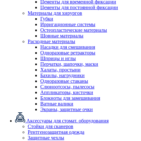
Цементы для временной фиксации
Цементы для постоянной фиксации
Материалы для хирургов
Губки
Ирригационные системы
Остеопластические материалы
Шовные материалы
Расходные материалы
Насадки для смешивания
Одноразовые ретракторы
Шприцы и иглы
Перчатки, шапочки, маски
Халаты, простыни
Бахилы, нагрудники
Одноразовые стаканы
Слюноотсосы, пылесосы
Аппликаторы, кисточки
Блокноты для замешивания
Ватные валики
Экраны, защитные очки
Аксессуары для стомат. оборудования
Стойки для сканеров
Рентгенозащитная одежда
Защитные чехлы