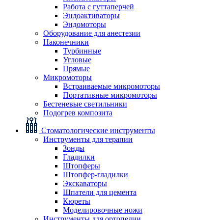
Работа с гуттаперчей
Эндоактиваторы
Эндомоторы
Оборудование для анестезии
Наконечники
Турбинные
Угловые
Прямые
Микромоторы
Встраиваемые микромоторы
Портативные микромоторы
Бестеневые светильники
Подогрев композита
Стоматологические инструменты
Инструменты для терапии
Зонды
Гладилки
Штопферы
Штопфер-гладилки
Экскаваторы
Шпатели для цемента
Кюреты
Моделировочные ножи
Инструменты для ортопедии