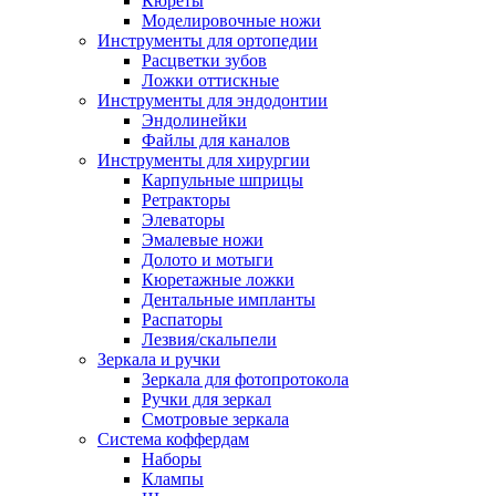
Кюреты
Моделировочные ножи
Инструменты для ортопедии
Расцветки зубов
Ложки оттискные
Инструменты для эндодонтии
Эндолинейки
Файлы для каналов
Инструменты для хирургии
Карпульные шприцы
Ретракторы
Элеваторы
Эмалевые ножи
Долото и мотыги
Кюретажные ложки
Дентальные импланты
Распаторы
Лезвия/скальпели
Зеркала и ручки
Зеркала для фотопротокола
Ручки для зеркал
Смотровые зеркала
Система коффердам
Наборы
Клампы