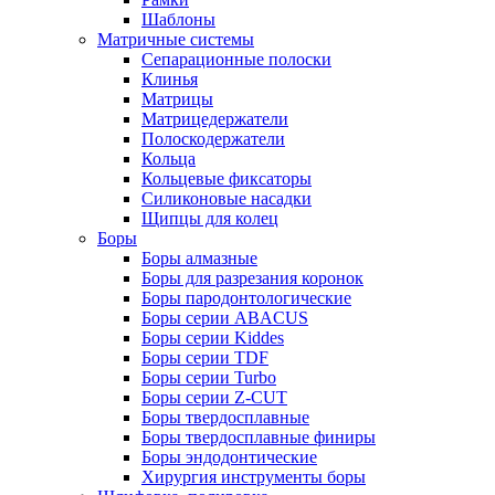
Шаблоны
Матричные системы
Сепарационные полоски
Клинья
Матрицы
Матрицедержатели
Полоскодержатели
Кольца
Кольцевые фиксаторы
Силиконовые насадки
Щипцы для колец
Боры
Боры алмазные
Боры для разрезания коронок
Боры пародонтологические
Боры серии ABACUS
Боры серии Kiddes
Боры серии TDF
Боры серии Turbo
Боры серии Z-CUT
Боры твердосплавные
Боры твердосплавные финиры
Боры эндодонтические
Хирургия инструменты боры