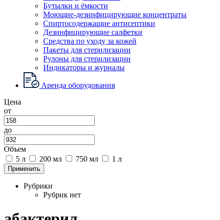
Бутылки и ёмкости
Моющие-дезинфицирующие концентраты
Спиртосодержащие антисептики
Дезинфицирующие салфетки
Средства по уходу за кожей
Пакеты для стерилизации
Рулоны для стерилизации
Индикаторы и журналы
Аренда оборудования
Цена
от
до
Объем
5 л
200 мл
750 мл
1 л
Применить
Рубрики
Рубрик нет
абактерил