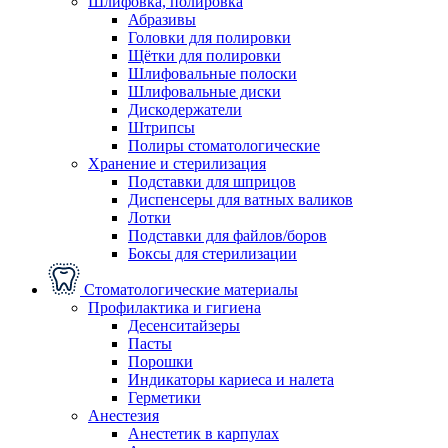
Шлифовка, полировка
Абразивы
Головки для полировки
Щётки для полировки
Шлифовальные полоски
Шлифовальные диски
Дискодержатели
Штрипсы
Полиры стоматологические
Хранение и стерилизация
Подставки для шприцов
Диспенсеры для ватных валиков
Лотки
Подставки для файлов/боров
Боксы для стерилизации
Стоматологические материалы
Профилактика и гигиена
Десенситайзеры
Пасты
Порошки
Индикаторы кариеса и налета
Герметики
Анестезия
Анестетик в карпулах