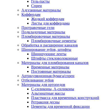
Гель-пасты
Спреи
Адгезивные материалы
Коффердам
Жидкий коффердам
Листы для коффердама
Протравочные гели
Подкладочные материалы
Пломбировочные материалы
Пломбировочные цементы
Обработка и расширение каналов
Шинирование зубов, штифты
Шинирующие ленты
Штифты стекловолоконные
Материалы для пломбирования каналов
Временные материалы
Постоянные материалы
Артикуляционная бумага/спреи
Отбеливание зубов
Материалы для ортопедов
C-силиконы, А-силиконы
Альгинатные массы
Пластмасса для временных конструкций
Ретракция десны
Цементы для временной фиксации