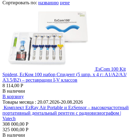
Сортировать по:
названию
цене
EsCom 100 Kit
Spident, ЕсКом 100 набор Спидент (5 шпр. х 4 г: А1/А2/А3/
А3.5/B2) – реставрации I-V классов
8 114,00 Р
В наличии
В корзину
Товары месяца :
20.07.2026-20.08.2026
Комплект EzRay Air Portable и EzSensor – высокочастотный
портативный дентальный рентген с радиовизиографом |
Vatech
308 000,00 Р
325 000,00 Р
В наличии