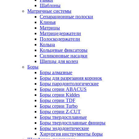
Шаблоны
Матричные системы
Сепарационные полоски
Клинья
Матрицы
Матрицедержатели
Полоскодержатели
Кольца
Кольцевые фиксаторы
Силиконовые насадки
Щипцы для колец
Боры
Боры алмазные
Боры для разрезания коронок
Боры пародонтологические
Боры серии ABACUS
Боры серии Kiddes
Боры серии TDF
Боры серии Turbo
Боры серии Z-CUT
Боры твердосплавные
Боры твердосплавные финиры
Боры эндодонтические
Хирургия инструменты боры