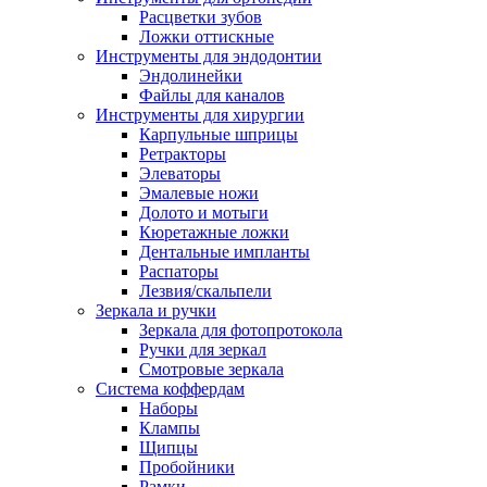
Расцветки зубов
Ложки оттискные
Инструменты для эндодонтии
Эндолинейки
Файлы для каналов
Инструменты для хирургии
Карпульные шприцы
Ретракторы
Элеваторы
Эмалевые ножи
Долото и мотыги
Кюретажные ложки
Дентальные импланты
Распаторы
Лезвия/скальпели
Зеркала и ручки
Зеркала для фотопротокола
Ручки для зеркал
Смотровые зеркала
Система коффердам
Наборы
Клампы
Щипцы
Пробойники
Рамки