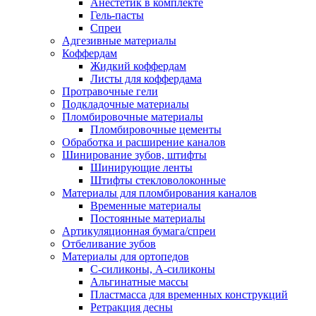
Анестетик в комплекте
Гель-пасты
Спреи
Адгезивные материалы
Коффердам
Жидкий коффердам
Листы для коффердама
Протравочные гели
Подкладочные материалы
Пломбировочные материалы
Пломбировочные цементы
Обработка и расширение каналов
Шинирование зубов, штифты
Шинирующие ленты
Штифты стекловолоконные
Материалы для пломбирования каналов
Временные материалы
Постоянные материалы
Артикуляционная бумага/спреи
Отбеливание зубов
Материалы для ортопедов
C-силиконы, А-силиконы
Альгинатные массы
Пластмасса для временных конструкций
Ретракция десны