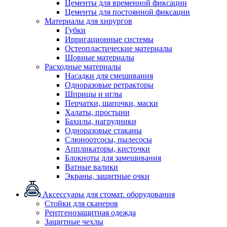
Цементы для временной фиксации
Цементы для постоянной фиксации
Материалы для хирургов
Губки
Ирригационные системы
Остеопластические материалы
Шовные материалы
Расходные материалы
Насадки для смешивания
Одноразовые ретракторы
Шприцы и иглы
Перчатки, шапочки, маски
Халаты, простыни
Бахилы, нагрудники
Одноразовые стаканы
Слюноотсосы, пылесосы
Аппликаторы, кисточки
Блокноты для замешивания
Ватные валики
Экраны, защитные очки
Аксессуары для стомат. оборудования
Стойки для сканеров
Рентгенозащитная одежда
Защитные чехлы