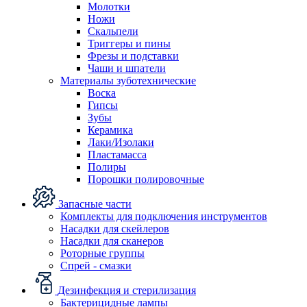
Молотки
Ножи
Скальпели
Триггеры и пины
Фрезы и подставки
Чаши и шпатели
Материалы зуботехнические
Воска
Гипсы
Зубы
Керамика
Лаки/Изолаки
Пластамасса
Полиры
Порошки полировочные
Запасные части
Комплекты для подключения инструментов
Насадки для скейлеров
Насадки для сканеров
Роторные группы
Спрей - смазки
Дезинфекция и стерилизация
Бактерицидные лампы