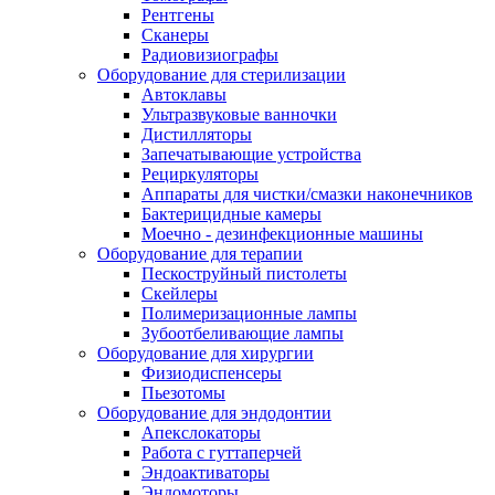
Рентгены
Сканеры
Радиовизиографы
Оборудование для стерилизации
Автоклавы
Ультразвуковые ванночки
Дистилляторы
Запечатывающие устройства
Рециркуляторы
Аппараты для чистки/смазки наконечников
Бактерицидные камеры
Моечно - дезинфекционные машины
Оборудование для терапии
Пескоструйный пистолеты
Скейлеры
Полимеризационные лампы
Зубоотбеливающие лампы
Оборудование для хирургии
Физиодиспенсеры
Пьезотомы
Оборудование для эндодонтии
Апекслокаторы
Работа с гуттаперчей
Эндоактиваторы
Эндомоторы