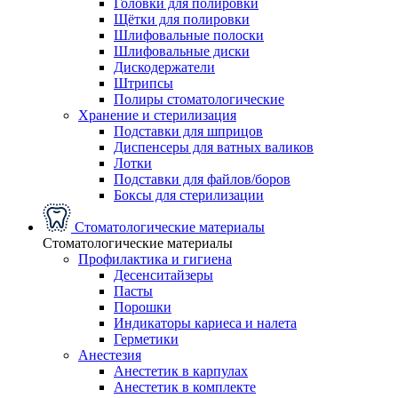
Головки для полировки
Щётки для полировки
Шлифовальные полоски
Шлифовальные диски
Дискодержатели
Штрипсы
Полиры стоматологические
Хранение и стерилизация
Подставки для шприцов
Диспенсеры для ватных валиков
Лотки
Подставки для файлов/боров
Боксы для стерилизации
Стоматологические материалы
Стоматологические материалы
Профилактика и гигиена
Десенситайзеры
Пасты
Порошки
Индикаторы кариеса и налета
Герметики
Анестезия
Анестетик в карпулах
Анестетик в комплекте