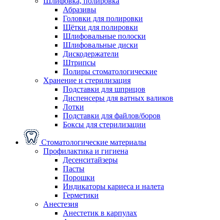
Шлифовка, полировка
Абразивы
Головки для полировки
Щётки для полировки
Шлифовальные полоски
Шлифовальные диски
Дискодержатели
Штрипсы
Полиры стоматологические
Хранение и стерилизация
Подставки для шприцов
Диспенсеры для ватных валиков
Лотки
Подставки для файлов/боров
Боксы для стерилизации
Стоматологические материалы
Профилактика и гигиена
Десенситайзеры
Пасты
Порошки
Индикаторы кариеса и налета
Герметики
Анестезия
Анестетик в карпулах