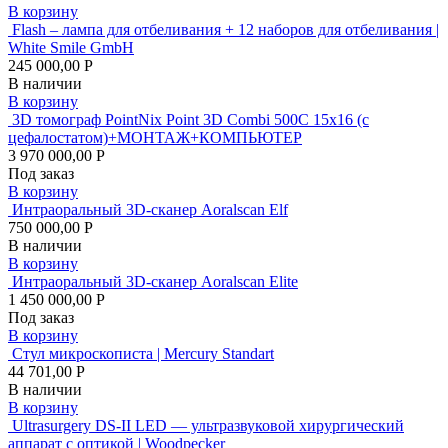
В корзину
Flash – лампа для отбеливания + 12 наборов для отбеливания |
White Smile GmbH
245 000,00 Р
В наличии
В корзину
3D томограф PointNix Point 3D Combi 500C 15х16 (с
цефалостатом)+МОНТАЖ+КОМПЬЮТЕР
3 970 000,00 Р
Под заказ
В корзину
Интраоральный 3D-сканер Aoralscan Elf
750 000,00 Р
В наличии
В корзину
Интраоральный 3D-сканер Aoralscan Elite
1 450 000,00 Р
Под заказ
В корзину
Стул микроскописта | Mercury Standart
44 701,00 Р
В наличии
В корзину
Ultrasurgery DS-II LED — ультразвуковой хирургический
аппарат с оптикой | Woodpecker