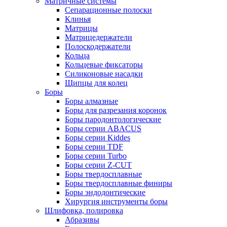
Матричные системы
Сепарационные полоски
Клинья
Матрицы
Матрицедержатели
Полоскодержатели
Кольца
Кольцевые фиксаторы
Силиконовые насадки
Щипцы для колец
Боры
Боры алмазные
Боры для разрезания коронок
Боры пародонтологические
Боры серии ABACUS
Боры серии Kiddes
Боры серии TDF
Боры серии Turbo
Боры серии Z-CUT
Боры твердосплавные
Боры твердосплавные финиры
Боры эндодонтические
Хирургия инструменты боры
Шлифовка, полировка
Абразивы