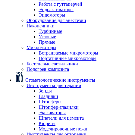
Работа с гуттаперчей
Эндоактиваторы
Эндомоторы
Оборудование для анестезии
Наконечники
Турбинные
Угловые
Прямые
Микромоторы
Встраиваемые микромоторы
Портативные микромоторы
Бестеневые светильники
Подогрев композита
Стоматологические инструменты
Инструменты для терапии
Зонды
Гладилки
Штопферы
Штопфер-гладилки
Экскаваторы
Шпатели для цемента
Кюреты
Моделировочные ножи
Инструменты для ортопедии