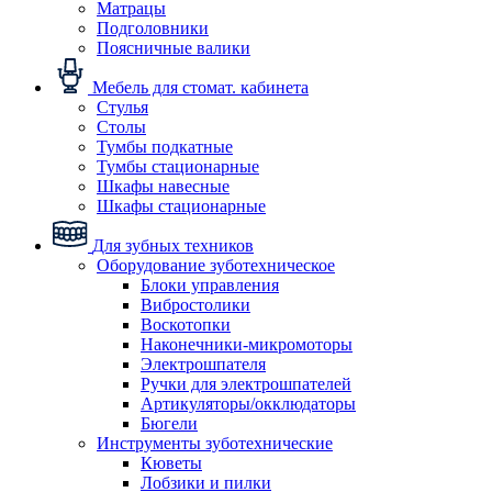
Матрацы
Подголовники
Поясничные валики
Мебель для стомат. кабинета
Стулья
Столы
Тумбы подкатные
Тумбы стационарные
Шкафы навесные
Шкафы стационарные
Для зубных техников
Оборудование зуботехническое
Блоки управления
Вибростолики
Воскотопки
Наконечники-микромоторы
Электрошпателя
Ручки для электрошпателей
Артикуляторы/окклюдаторы
Бюгели
Инструменты зуботехнические
Кюветы
Лобзики и пилки