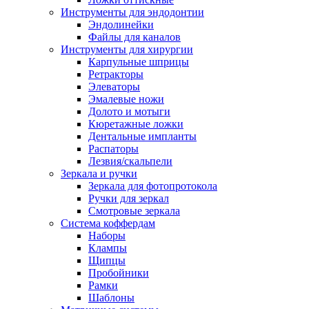
Инструменты для эндодонтии
Эндолинейки
Файлы для каналов
Инструменты для хирургии
Карпульные шприцы
Ретракторы
Элеваторы
Эмалевые ножи
Долото и мотыги
Кюретажные ложки
Дентальные импланты
Распаторы
Лезвия/скальпели
Зеркала и ручки
Зеркала для фотопротокола
Ручки для зеркал
Смотровые зеркала
Система коффердам
Наборы
Клампы
Щипцы
Пробойники
Рамки
Шаблоны