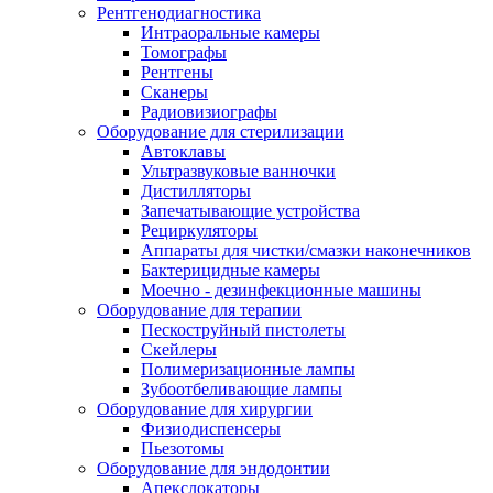
Рентгенодиагностика
Интраоральные камеры
Томографы
Рентгены
Сканеры
Радиовизиографы
Оборудование для стерилизации
Автоклавы
Ультразвуковые ванночки
Дистилляторы
Запечатывающие устройства
Рециркуляторы
Аппараты для чистки/смазки наконечников
Бактерицидные камеры
Моечно - дезинфекционные машины
Оборудование для терапии
Пескоструйный пистолеты
Скейлеры
Полимеризационные лампы
Зубоотбеливающие лампы
Оборудование для хирургии
Физиодиспенсеры
Пьезотомы
Оборудование для эндодонтии
Апекслокаторы