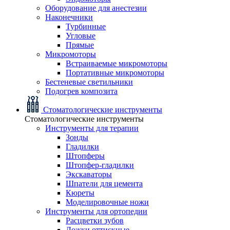
Оборудование для анестезии
Наконечники
Турбинные
Угловые
Прямые
Микромоторы
Встраиваемые микромоторы
Портативные микромоторы
Бестеневые светильники
Подогрев композита
Стоматологические инструменты
Стоматологические инструменты
Инструменты для терапии
Зонды
Гладилки
Штопферы
Штопфер-гладилки
Экскаваторы
Шпатели для цемента
Кюреты
Моделировочные ножи
Инструменты для ортопедии
Расцветки зубов
Ложки оттискные