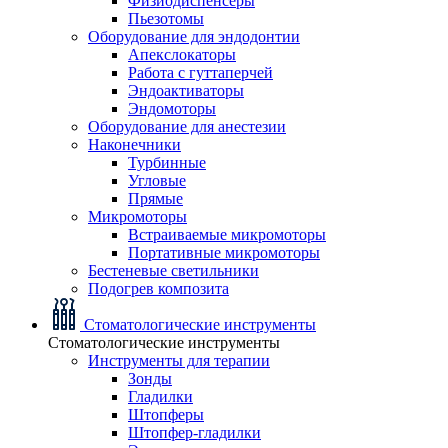
Физиодиспенсеры
Пьезотомы
Оборудование для эндодонтии
Апекслокаторы
Работа с гуттаперчей
Эндоактиваторы
Эндомоторы
Оборудование для анестезии
Наконечники
Турбинные
Угловые
Прямые
Микромоторы
Встраиваемые микромоторы
Портативные микромоторы
Бестеневые светильники
Подогрев композита
Стоматологические инструменты
Стоматологические инструменты
Инструменты для терапии
Зонды
Гладилки
Штопферы
Штопфер-гладилки