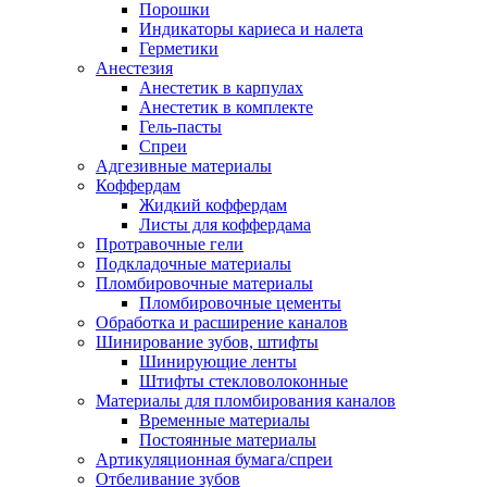
Порошки
Индикаторы кариеса и налета
Герметики
Анестезия
Анестетик в карпулах
Анестетик в комплекте
Гель-пасты
Спреи
Адгезивные материалы
Коффердам
Жидкий коффердам
Листы для коффердама
Протравочные гели
Подкладочные материалы
Пломбировочные материалы
Пломбировочные цементы
Обработка и расширение каналов
Шинирование зубов, штифты
Шинирующие ленты
Штифты стекловолоконные
Материалы для пломбирования каналов
Временные материалы
Постоянные материалы
Артикуляционная бумага/спреи
Отбеливание зубов