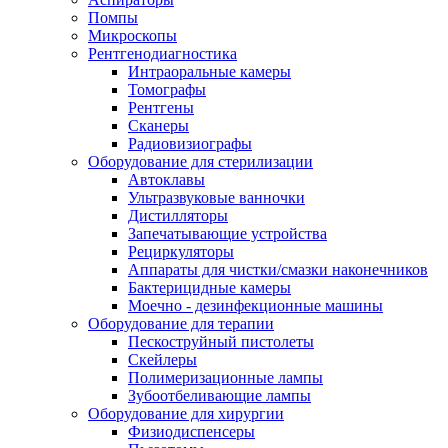
Помпы
Микроскопы
Рентгенодиагностика
Интраоральные камеры
Томографы
Рентгены
Сканеры
Радиовизиографы
Оборудование для стерилизации
Автоклавы
Ультразвуковые ванночки
Дистилляторы
Запечатывающие устройства
Рециркуляторы
Аппараты для чистки/смазки наконечников
Бактерицидные камеры
Моечно - дезинфекционные машины
Оборудование для терапии
Пескоструйный пистолеты
Скейлеры
Полимеризационные лампы
Зубоотбеливающие лампы
Оборудование для хирургии
Физиодиспенсеры