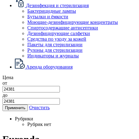
Дезинфекция и стерилизация
Бактерицидные лампы
Бутылки и ёмкости
Моющие-дезинфицирующие концентраты
Спиртосодержащие антисептики
Дезинфицирующие салфетки
Средства по уходу за кожей
Пакеты для стерилизации
Рулоны для стерилизации
Индикаторы и журналы
Аренда оборудования
Цена
от
до
Очистить
Применить
Рубрики
Рубрик нет