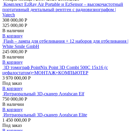
Комплект EzRay Air Portable и EzSensor – высокочастотный
портативный дентальный рентген с радиовизиографом |
Vatech
308 000,00 Р
325 000,00 Р
В наличии
В корзину
Flash – лампа для отбеливания + 12 наборов для отбеливания |
White Smile GmbH
245 000,00 Р
В наличии
В корзину
3D томограф PointNix Point 3D Combi 500C 15х16 (с
цефалостатом)+МОНТАЖ+КОМПЬЮТЕР
3 970 000,00 Р
Под заказ
В корзину
Интраоральный 3D-сканер Aoralscan Elf
750 000,00 Р
В наличии
В корзину
Интраоральный 3D-сканер Aoralscan Elite
1 450 000,00 Р
Под заказ
В корзину