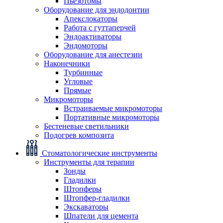
Пьезотомы
Оборудование для эндодонтии
Апекслокаторы
Работа с гуттаперчей
Эндоактиваторы
Эндомоторы
Оборудование для анестезии
Наконечники
Турбинные
Угловые
Прямые
Микромоторы
Встраиваемые микромоторы
Портативные микромоторы
Бестеневые светильники
Подогрев композита
Стоматологические инструменты
Инструменты для терапии
Зонды
Гладилки
Штопферы
Штопфер-гладилки
Экскаваторы
Шпатели для цемента