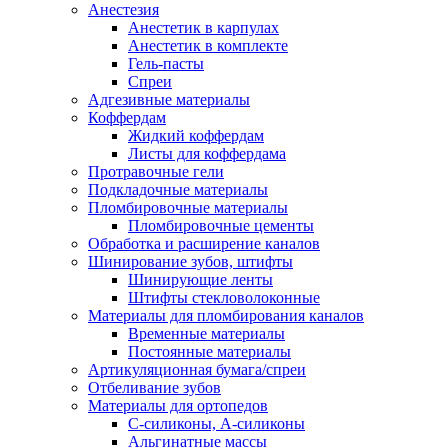
Анестезия
Анестетик в карпулах
Анестетик в комплекте
Гель-пасты
Спреи
Адгезивные материалы
Коффердам
Жидкий коффердам
Листы для коффердама
Протравочные гели
Подкладочные материалы
Пломбировочные материалы
Пломбировочные цементы
Обработка и расширение каналов
Шинирование зубов, штифты
Шинирующие ленты
Штифты стекловолоконные
Материалы для пломбирования каналов
Временные материалы
Постоянные материалы
Артикуляционная бумага/спреи
Отбеливание зубов
Материалы для ортопедов
C-силиконы, А-силиконы
Альгинатные массы