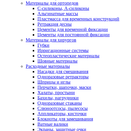
Материалы для ортопедов
C-силиконы, А-силиконы
Альгинатные массы
Пластмасса для временных конструкций
Ретракция десны
Цементы для временной фиксации
Цементы для постоянной фиксации
Материалы для хирургов
Губки
Ирригационные системы
Остеопластические материалы
Шовные материалы
Расходные материалы
Насадки для смешивания
Одноразовые ретракторы
Шприцы и иглы
Перчатки, шапочки, маски
Халаты, простыни
Бахилы, нагрудники
Одноразовые стаканы
Слюноотсосы, пылесосы
Аппликаторы, кисточки
Блокноты для замешивания
Ватные валики
Экраны, защитные очки