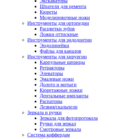
Экскаваторы
Шпатели для цемента
Кюреты
Моделировочные ножи
Инструменты для ортопедии
Расцветки зубов
Ложки оттискные
Инструменты для эндодонтии
Эндолинейки
Файлы для каналов
Инструменты для хирургии
Карпульные шприцы
Ретракторы
Элеваторы
Эмалевые ножи
Долото и мотыги
Кюретажные ложки
Дентальные импланты
Распаторы
Лезвия/скальпели
Зеркала и ручки
Зеркала для фотопротокола
Ручки для зеркал
Смотровые зеркала
Система коффердам