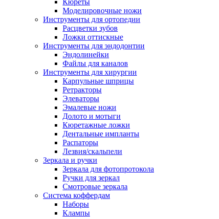
Кюреты
Моделировочные ножи
Инструменты для ортопедии
Расцветки зубов
Ложки оттискные
Инструменты для эндодонтии
Эндолинейки
Файлы для каналов
Инструменты для хирургии
Карпульные шприцы
Ретракторы
Элеваторы
Эмалевые ножи
Долото и мотыги
Кюретажные ложки
Дентальные импланты
Распаторы
Лезвия/скальпели
Зеркала и ручки
Зеркала для фотопротокола
Ручки для зеркал
Смотровые зеркала
Система коффердам
Наборы
Клампы