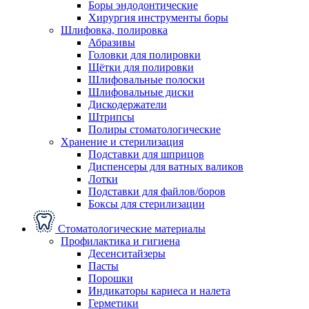
Боры эндодонтические
Хирургия инструменты боры
Шлифовка, полировка
Абразивы
Головки для полировки
Щётки для полировки
Шлифовальные полоски
Шлифовальные диски
Дискодержатели
Штрипсы
Полиры стоматологические
Хранение и стерилизация
Подставки для шприцов
Диспенсеры для ватных валиков
Лотки
Подставки для файлов/боров
Боксы для стерилизации
Стоматологические материалы
Профилактика и гигиена
Десенситайзеры
Пасты
Порошки
Индикаторы кариеса и налета
Герметики