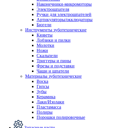
Наконечники-микромоторы
Электрошпателя
Ручки для электрошпателей
Артикуляторы/окклюдаторы
Бюгели
Инструменты зуботехнические
Кюветы
Лобзики и пилки
Молотки
Ножи
Скальпели
Триггеры и пины
Фрезы и подставки
Чаши и шпатели
Материалы зуботехнические
Воска
Гипсы
Зубы
Керамика
Лаки/Изолаки
Пластамасса
Полиры
Порошки полировочные
Запасные части