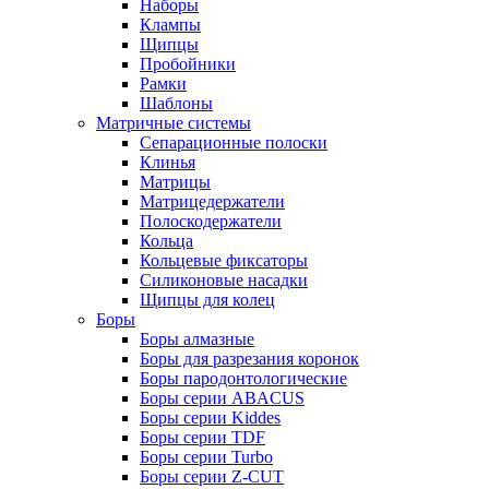
Наборы
Клампы
Щипцы
Пробойники
Рамки
Шаблоны
Матричные системы
Сепарационные полоски
Клинья
Матрицы
Матрицедержатели
Полоскодержатели
Кольца
Кольцевые фиксаторы
Силиконовые насадки
Щипцы для колец
Боры
Боры алмазные
Боры для разрезания коронок
Боры пародонтологические
Боры серии ABACUS
Боры серии Kiddes
Боры серии TDF
Боры серии Turbo
Боры серии Z-CUT