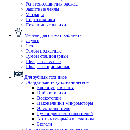
Рентгенозащитная одежда
Защитные чехлы
Матрацы
Подголовники
Поясничные валики
Мебель для стомат. кабинета
Стулья
Столы
Тумбы подкатные
Тумбы стационарные
Шкафы навесные
Шкафы стационарные
Для зубных техников
Оборудование зуботехническое
Блоки управления
Вибростолики
Воскотопки
Наконечники-микромоторы
Электрошпателя
Ручки для электрошпателей
Артикуляторы/окклюдаторы
Бюгели
Инструменты зуботехнические