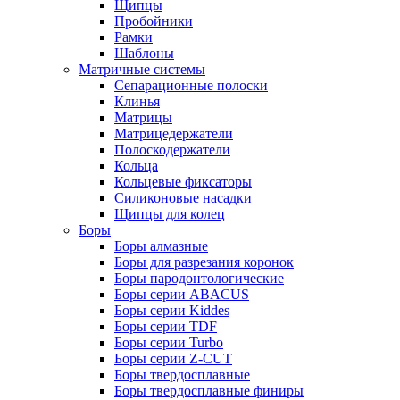
Щипцы
Пробойники
Рамки
Шаблоны
Матричные системы
Сепарационные полоски
Клинья
Матрицы
Матрицедержатели
Полоскодержатели
Кольца
Кольцевые фиксаторы
Силиконовые насадки
Щипцы для колец
Боры
Боры алмазные
Боры для разрезания коронок
Боры пародонтологические
Боры серии ABACUS
Боры серии Kiddes
Боры серии TDF
Боры серии Turbo
Боры серии Z-CUT
Боры твердосплавные
Боры твердосплавные финиры