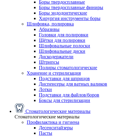
Боры твердосплавные
Боры твердосплавные финиры
Боры эндодонтические
Хирургия инструменты боры
Шлифовка, полировка
Абразивы
Головки для полировки
Щётки для полировки
Шлифовальные полоски
Шлифовальные диски
Дискодержатели
Штрипсы
Полиры стоматологические
Хранение и стерилизация
Подставки для шприцов
Диспенсеры для ватных валиков
Лотки
Подставки для файлов/боров
Боксы для стерилизации
Стоматологические материалы
Стоматологические материалы
Профилактика и гигиена
Десенситайзеры
Пасты