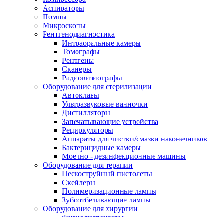
Аспираторы
Помпы
Микроскопы
Рентгенодиагностика
Интраоральные камеры
Томографы
Рентгены
Сканеры
Радиовизиографы
Оборудование для стерилизации
Автоклавы
Ультразвуковые ванночки
Дистилляторы
Запечатывающие устройства
Рециркуляторы
Аппараты для чистки/смазки наконечников
Бактерицидные камеры
Моечно - дезинфекционные машины
Оборудование для терапии
Пескоструйный пистолеты
Скейлеры
Полимеризационные лампы
Зубоотбеливающие лампы
Оборудование для хирургии