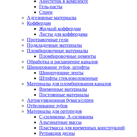
Анестетик в комплекте
Гель-пасты
Спреи
Адгезивные материалы
Коффердам
Жидкий коффердам
Листы для коффердама
Протравочные гели
Подкладочные материалы
Пломбировочные материалы
Пломбировочные цементы
Обработка и расширение каналов
Шинирование зубов, штифты
Шинирующие ленты
Штифты стекловолоконные
Материалы для пломбирования каналов
Временные материалы
Постоянные материалы
Артикуляционная бумага/спреи
Отбеливание зубов
Материалы для ортопедов
C-силиконы, А-силиконы
Альгинатные массы
Пластмасса для временных конструкций
Ретракция десны