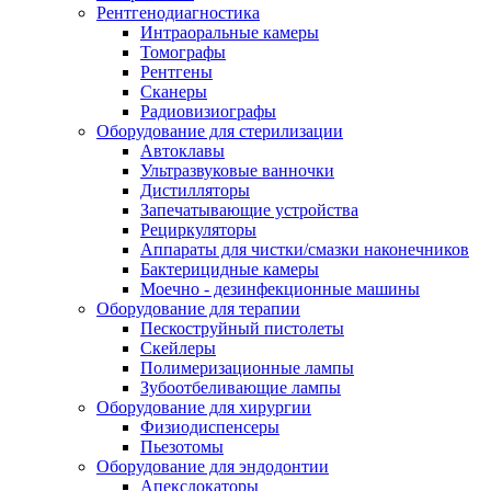
Рентгенодиагностика
Интраоральные камеры
Томографы
Рентгены
Сканеры
Радиовизиографы
Оборудование для стерилизации
Автоклавы
Ультразвуковые ванночки
Дистилляторы
Запечатывающие устройства
Рециркуляторы
Аппараты для чистки/смазки наконечников
Бактерицидные камеры
Моечно - дезинфекционные машины
Оборудование для терапии
Пескоструйный пистолеты
Скейлеры
Полимеризационные лампы
Зубоотбеливающие лампы
Оборудование для хирургии
Физиодиспенсеры
Пьезотомы
Оборудование для эндодонтии
Апекслокаторы