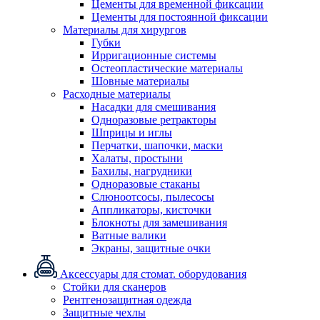
Цементы для временной фиксации
Цементы для постоянной фиксации
Материалы для хирургов
Губки
Ирригационные системы
Остеопластические материалы
Шовные материалы
Расходные материалы
Насадки для смешивания
Одноразовые ретракторы
Шприцы и иглы
Перчатки, шапочки, маски
Халаты, простыни
Бахилы, нагрудники
Одноразовые стаканы
Слюноотсосы, пылесосы
Аппликаторы, кисточки
Блокноты для замешивания
Ватные валики
Экраны, защитные очки
Аксессуары для стомат. оборудования
Стойки для сканеров
Рентгенозащитная одежда
Защитные чехлы