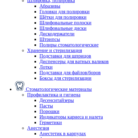
Шлифовка, полировка
Абразивы
Головки для полировки
Щётки для полировки
Шлифовальные полоски
Шлифовальные диски
Дискодержатели
Штрипсы
Полиры стоматологические
Хранение и стерилизация
Подставки для шприцов
Диспенсеры для ватных валиков
Лотки
Подставки для файлов/боров
Боксы для стерилизации
Стоматологические материалы
Профилактика и гигиена
Десенситайзеры
Пасты
Порошки
Индикаторы кариеса и налета
Герметики
Анестезия
Анестетик в карпулах