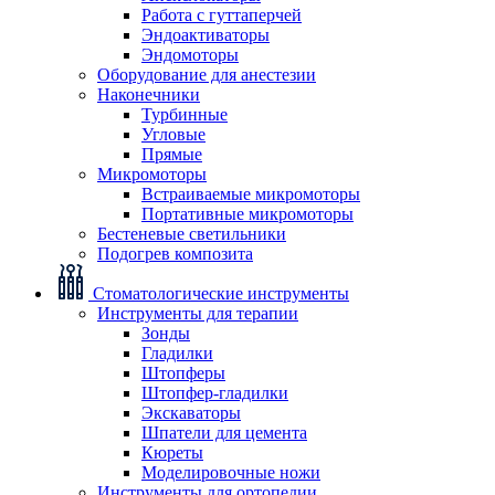
Работа с гуттаперчей
Эндоактиваторы
Эндомоторы
Оборудование для анестезии
Наконечники
Турбинные
Угловые
Прямые
Микромоторы
Встраиваемые микромоторы
Портативные микромоторы
Бестеневые светильники
Подогрев композита
Стоматологические инструменты
Инструменты для терапии
Зонды
Гладилки
Штопферы
Штопфер-гладилки
Экскаваторы
Шпатели для цемента
Кюреты
Моделировочные ножи
Инструменты для ортопедии