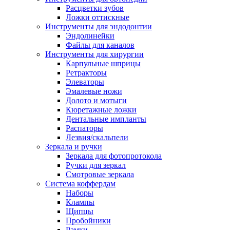
Расцветки зубов
Ложки оттискные
Инструменты для эндодонтии
Эндолинейки
Файлы для каналов
Инструменты для хирургии
Карпульные шприцы
Ретракторы
Элеваторы
Эмалевые ножи
Долото и мотыги
Кюретажные ложки
Дентальные импланты
Распаторы
Лезвия/скальпели
Зеркала и ручки
Зеркала для фотопротокола
Ручки для зеркал
Смотровые зеркала
Система коффердам
Наборы
Клампы
Щипцы
Пробойники
Рамки