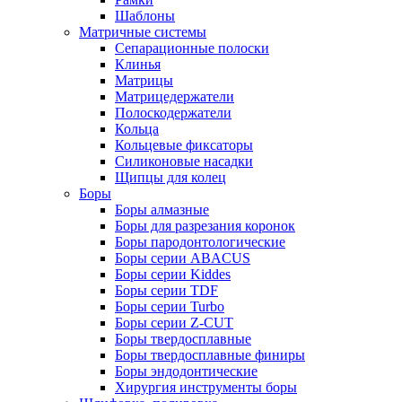
Шаблоны
Матричные системы
Сепарационные полоски
Клинья
Матрицы
Матрицедержатели
Полоскодержатели
Кольца
Кольцевые фиксаторы
Силиконовые насадки
Щипцы для колец
Боры
Боры алмазные
Боры для разрезания коронок
Боры пародонтологические
Боры серии ABACUS
Боры серии Kiddes
Боры серии TDF
Боры серии Turbo
Боры серии Z-CUT
Боры твердосплавные
Боры твердосплавные финиры
Боры эндодонтические
Хирургия инструменты боры