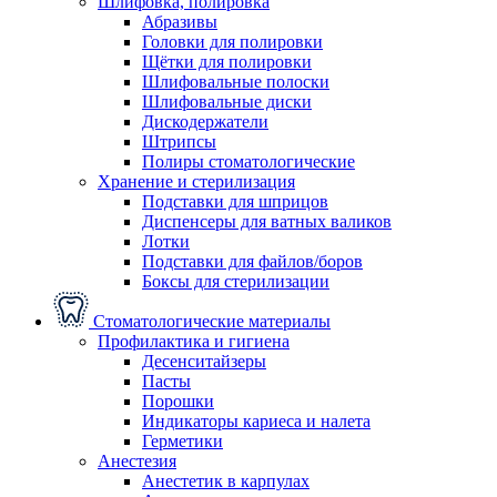
Шлифовка, полировка
Абразивы
Головки для полировки
Щётки для полировки
Шлифовальные полоски
Шлифовальные диски
Дискодержатели
Штрипсы
Полиры стоматологические
Хранение и стерилизация
Подставки для шприцов
Диспенсеры для ватных валиков
Лотки
Подставки для файлов/боров
Боксы для стерилизации
Стоматологические материалы
Профилактика и гигиена
Десенситайзеры
Пасты
Порошки
Индикаторы кариеса и налета
Герметики
Анестезия
Анестетик в карпулах