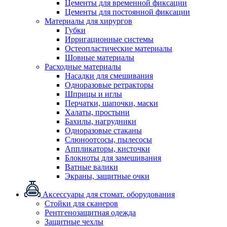
Цементы для временной фиксации
Цементы для постоянной фиксации
Материалы для хирургов
Губки
Ирригационные системы
Остеопластические материалы
Шовные материалы
Расходные материалы
Насадки для смешивания
Одноразовые ретракторы
Шприцы и иглы
Перчатки, шапочки, маски
Халаты, простыни
Бахилы, нагрудники
Одноразовые стаканы
Слюноотсосы, пылесосы
Аппликаторы, кисточки
Блокноты для замешивания
Ватные валики
Экраны, защитные очки
Аксессуары для стомат. оборудования
Стойки для сканеров
Рентгенозащитная одежда
Защитные чехлы