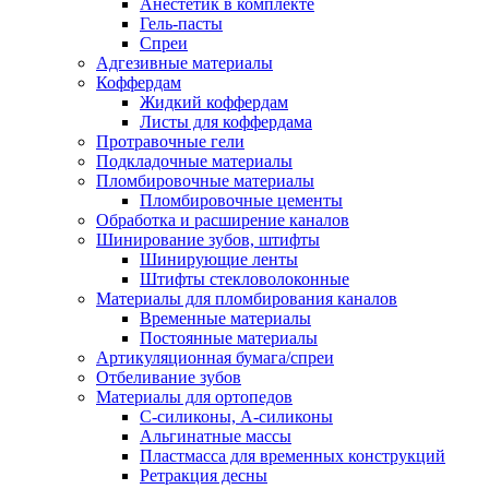
Анестетик в комплекте
Гель-пасты
Спреи
Адгезивные материалы
Коффердам
Жидкий коффердам
Листы для коффердама
Протравочные гели
Подкладочные материалы
Пломбировочные материалы
Пломбировочные цементы
Обработка и расширение каналов
Шинирование зубов, штифты
Шинирующие ленты
Штифты стекловолоконные
Материалы для пломбирования каналов
Временные материалы
Постоянные материалы
Артикуляционная бумага/спреи
Отбеливание зубов
Материалы для ортопедов
C-силиконы, А-силиконы
Альгинатные массы
Пластмасса для временных конструкций
Ретракция десны