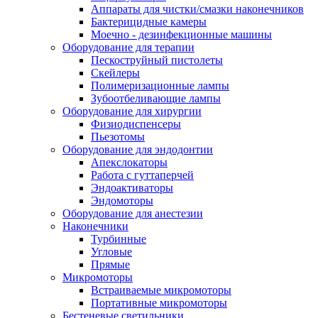
Аппараты для чистки/смазки наконечников
Бактерицидные камеры
Моечно - дезинфекционные машины
Оборудование для терапии
Пескоструйный пистолеты
Скейлеры
Полимеризационные лампы
Зубоотбеливающие лампы
Оборудование для хирургии
Физиодиспенсеры
Пьезотомы
Оборудование для эндодонтии
Апекслокаторы
Работа с гуттаперчей
Эндоактиваторы
Эндомоторы
Оборудование для анестезии
Наконечники
Турбинные
Угловые
Прямые
Микромоторы
Встраиваемые микромоторы
Портативные микромоторы
Бестеневые светильники