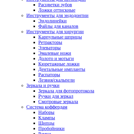
Расцветки зубов
Ложки оттискные
Инструменты для эндодонтии
Эндолинейки
Файлы для каналов
Инструменты для хирургии
Карпульные шприцы
Ретракторы
Элеваторы
Эмалевые ножи
Долото и мотыги
Кюретажные ложки
Дентальные импланты
Распаторы
Лезвия/скальпели
Зеркала и ручки
Зеркала для фотопротокола
Ручки для зеркал
Смотровые зеркала
Система коффердам
Наборы
Клампы
Щипцы
Пробойники
Рамки