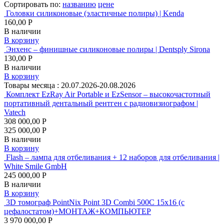
Сортировать по:
названию
цене
Головки силиконовые (эластичные полиры) | Kenda
160,00 Р
В наличии
В корзину
Энхенс – финишные силиконовые полиры | Dentsply Sirona
130,00 Р
В наличии
В корзину
Товары месяца :
20.07.2026-20.08.2026
Комплект EzRay Air Portable и EzSensor – высокочастотный
портативный дентальный рентген с радиовизиографом |
Vatech
308 000,00 Р
325 000,00 Р
В наличии
В корзину
Flash – лампа для отбеливания + 12 наборов для отбеливания |
White Smile GmbH
245 000,00 Р
В наличии
В корзину
3D томограф PointNix Point 3D Combi 500C 15х16 (с
цефалостатом)+МОНТАЖ+КОМПЬЮТЕР
3 970 000,00 Р