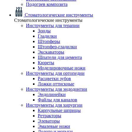
Подогрев композита
Стоматологические инструменты
Стоматологические инструменты
Инструменты для терапии
Зонды
Гладилки
Штопферы
Штопфер-гладилки
Экскаваторы
Шпатели для цемента
Кюреты
Моделировочные ножи
Инструменты для ортопедии
Расцветки зубов
Ложки оттискные
Инструменты для эндодонтии
Эндолинейки
Файлы для каналов
Инструменты для хирургии
Карпульные шприцы
Ретракторы
Элеваторы
Эмалевые ножи
Долото и мотыги