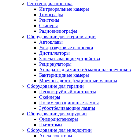
Рентгенодиагностика
Интраоральные камеры
Томографы
Рентгены
Сканеры
Радиовизиографы
Оборудование для стерилизации
Автоклавы
Ультразвуковые ванночки
Дистилляторы
Запечатывающие устройства
Рециркуляторы
Аппараты для чистки/смазки наконечников
Бактерицидные камеры
Моечно - дезинфекционные машины
Оборудование для терапии
Пескоструйный пистолеты
Скейлеры
Полимеризационные лампы
Зубоотбеливающие лампы
Оборудование для хирургии
Физиодиспенсеры
Пьезотомы
Оборудование для эндодонтии
Апекслокаторы