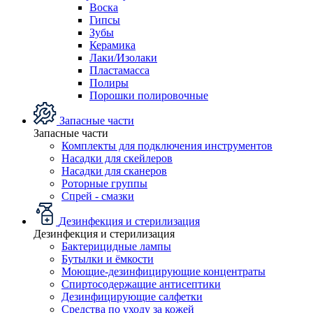
Воска
Гипсы
Зубы
Керамика
Лаки/Изолаки
Пластамасса
Полиры
Порошки полировочные
Запасные части
Запасные части
Комплекты для подключения инструментов
Насадки для скейлеров
Насадки для сканеров
Роторные группы
Спрей - смазки
Дезинфекция и стерилизация
Дезинфекция и стерилизация
Бактерицидные лампы
Бутылки и ёмкости
Моющие-дезинфицирующие концентраты
Спиртосодержащие антисептики
Дезинфицирующие салфетки
Средства по уходу за кожей