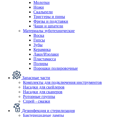
Молотки
Ножи
Скальпели
Триггеры и пины
Фрезы и подставки
Чаши и шпатели
Материалы зуботехнические
Воска
Гипсы
Зубы
Керамика
Лаки/Изолаки
Пластамасса
Полиры
Порошки полировочные
Запасные части
Комплекты для подключения инструментов
Насадки для скейлеров
Насадки для сканеров
Роторные группы
Спрей - смазки
Дезинфекция и стерилизация
Бактерицидные лампы