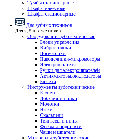
Тумбы стационарные
Шкафы навесные
Шкафы стационарные
Для зубных техников
Для зубных техников
Оборудование зуботехническое
Блоки управления
Вибростолики
Воскотопки
Наконечники-микромоторы
Электрошпателя
Ручки для электрошпателей
Артикуляторы/окклюдаторы
Бюгели
Инструменты зуботехнические
Кюветы
Лобзики и пилки
Молотки
Ножи
Скальпели
Триггеры и пины
Фрезы и подставки
Чаши и шпатели
Материалы зуботехнические