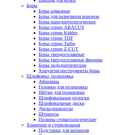
Щипцы для колец
Боры
Боры алмазные
Боры для разрезания коронок
Боры пародонтологические
Боры серии ABACUS
Боры серии Kiddes
Боры серии TDF
Боры серии Turbo
Боры серии Z-CUT
Боры твердосплавные
Боры твердосплавные финиры
Боры эндодонтические
Хирургия инструменты боры
Шлифовка, полировка
Абразивы
Головки для полировки
Щётки для полировки
Шлифовальные полоски
Шлифовальные диски
Дискодержатели
Штрипсы
Полиры стоматологические
Хранение и стерилизация
Подставки для шприцов