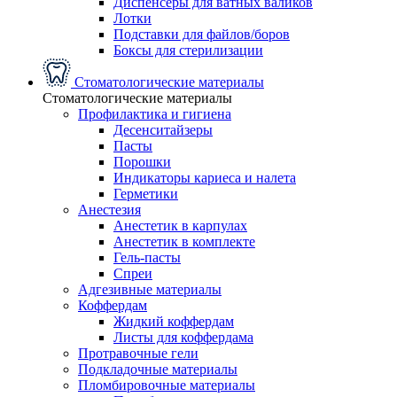
Диспенсеры для ватных валиков
Лотки
Подставки для файлов/боров
Боксы для стерилизации
Стоматологические материалы
Стоматологические материалы
Профилактика и гигиена
Десенситайзеры
Пасты
Порошки
Индикаторы кариеса и налета
Герметики
Анестезия
Анестетик в карпулах
Анестетик в комплекте
Гель-пасты
Спреи
Адгезивные материалы
Коффердам
Жидкий коффердам
Листы для коффердама
Протравочные гели
Подкладочные материалы
Пломбировочные материалы