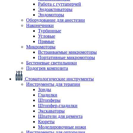
Работа с гуттаперчей
Эндоактиваторы
Эндомоторы
Оборудование для анестезии
Наконечники
Турбинные
Угловые
Прямые
Микромоторы
Встраиваемые микромоторы
Портативные микромоторы
Бестеневые светильники
Подогрев композита
Стоматологические инструменты
Инструменты для терапии
Зонды
Гладилки
Штопферы
Штопфер-гладилки
Экскаваторы
Шпатели для цемента
Кюреты
Моделировочные ножи
Инструменты для ортопедии