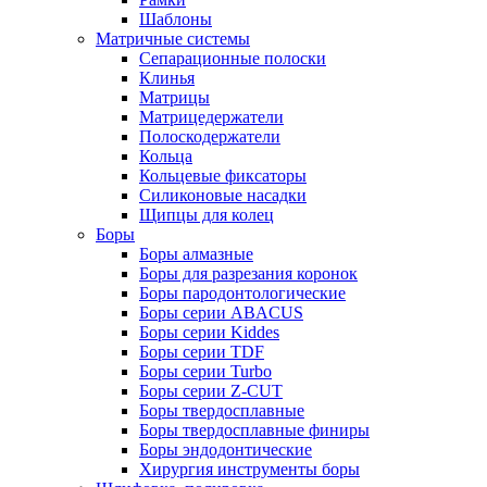
Шаблоны
Матричные системы
Сепарационные полоски
Клинья
Матрицы
Матрицедержатели
Полоскодержатели
Кольца
Кольцевые фиксаторы
Силиконовые насадки
Щипцы для колец
Боры
Боры алмазные
Боры для разрезания коронок
Боры пародонтологические
Боры серии ABACUS
Боры серии Kiddes
Боры серии TDF
Боры серии Turbo
Боры серии Z-CUT
Боры твердосплавные
Боры твердосплавные финиры
Боры эндодонтические
Хирургия инструменты боры