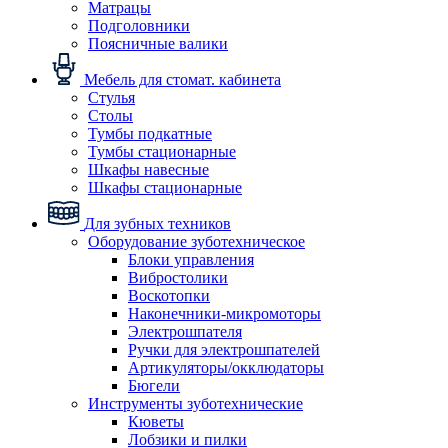
Матрацы
Подголовники
Поясничные валики
Мебель для стомат. кабинета
Стулья
Столы
Тумбы подкатные
Тумбы стационарные
Шкафы навесные
Шкафы стационарные
Для зубных техников
Оборудование зуботехническое
Блоки управления
Вибростолики
Воскотопки
Наконечники-микромоторы
Электрошпателя
Ручки для электрошпателей
Артикуляторы/окклюдаторы
Бюгели
Инструменты зуботехнические
Кюветы
Лобзики и пилки