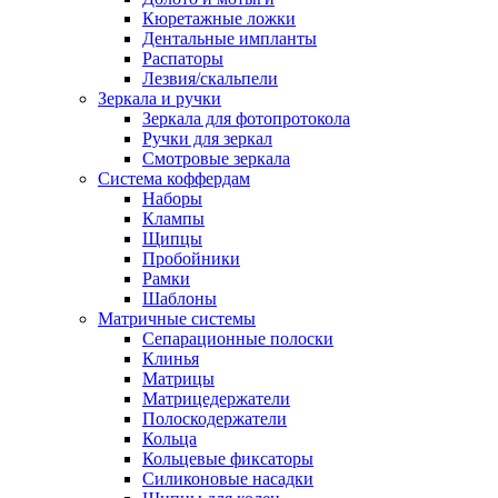
Кюретажные ложки
Дентальные импланты
Распаторы
Лезвия/скальпели
Зеркала и ручки
Зеркала для фотопротокола
Ручки для зеркал
Смотровые зеркала
Система коффердам
Наборы
Клампы
Щипцы
Пробойники
Рамки
Шаблоны
Матричные системы
Сепарационные полоски
Клинья
Матрицы
Матрицедержатели
Полоскодержатели
Кольца
Кольцевые фиксаторы
Силиконовые насадки