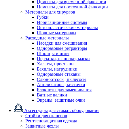
Цементы для временной фиксации
Цементы для постоянной фиксации
Материалы для хирургов
Губки
Ирригационные системы
Остеопластические материалы
Шовные материалы
Расходные материалы
Насадки для смешивания
Одноразовые ретракторы
Шприцы и иглы
Перчатки, шапочки, маски
Халаты, простыни
Бахилы, нагрудники
Одноразовые стаканы
Слюноотсосы, пылесосы
Аппликаторы, кисточки
Блокноты для замешивания
Ватные валики
Экраны, защитные очки
Аксессуары для стомат. оборудования
Стойки для сканеров
Рентгенозащитная одежда
Защитные чехлы