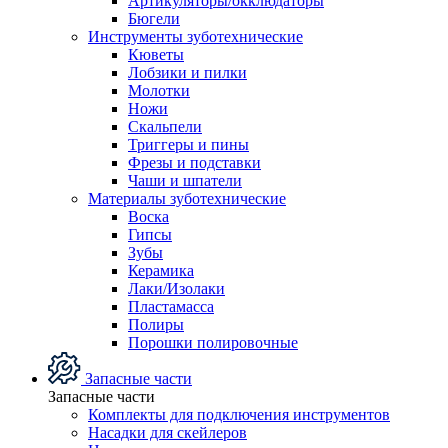
Артикуляторы/окклюдаторы
Бюгели
Инструменты зуботехнические
Кюветы
Лобзики и пилки
Молотки
Ножи
Скальпели
Триггеры и пины
Фрезы и подставки
Чаши и шпатели
Материалы зуботехнические
Воска
Гипсы
Зубы
Керамика
Лаки/Изолаки
Пластамасса
Полиры
Порошки полировочные
Запасные части
Запасные части
Комплекты для подключения инструментов
Насадки для скейлеров