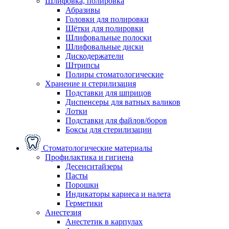
Шлифовка, полировка
Абразивы
Головки для полировки
Щётки для полировки
Шлифовальные полоски
Шлифовальные диски
Дискодержатели
Штрипсы
Полиры стоматологические
Хранение и стерилизация
Подставки для шприцов
Диспенсеры для ватных валиков
Лотки
Подставки для файлов/боров
Боксы для стерилизации
Стоматологические материалы
Профилактика и гигиена
Десенситайзеры
Пасты
Порошки
Индикаторы кариеса и налета
Герметики
Анестезия
Анестетик в карпулах