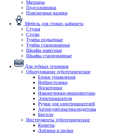
Матрацы
Подголовники
Поясничные валики
Мебель для стомат. кабинета
Стулья
Столы
Тумбы подкатные
Тумбы стационарные
Шкафы навесные
Шкафы стационарные
Для зубных техников
Оборудование зуботехническое
Блоки управления
Вибростолики
Воскотопки
Наконечники-микромоторы
Электрошпателя
Ручки для электрошпателей
Артикуляторы/окклюдаторы
Бюгели
Инструменты зуботехнические
Кюветы
Лобзики и пилки