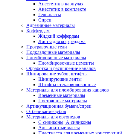
Анестетик в карпулах
Анестетик в комплекте
Гель-пасты
Спреи
Адгезивные материалы
Коффердам
Жидкий коффердам
Листы для коффердама
Протравочные гели
Подкладочные материалы
Пломбировочные материалы
Пломбировочные цементы
Обработка и расширение каналов
Шинирование зубов, штифты
Шинирующие ленты
Штифты стекловолоконные
Материалы для пломбирования каналов
Временные материалы
Постоянные материалы
Артикуляционная бумага/спреи
Отбеливание зубов
Материалы для ортопедов
C-силиконы, А-силиконы
Альгинатные массы
Пластмасса для временных конструкций