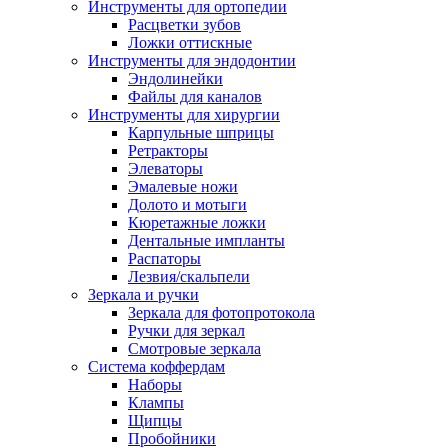
Инструменты для ортопедии
Расцветки зубов
Ложки оттискные
Инструменты для эндодонтии
Эндолинейки
Файлы для каналов
Инструменты для хирургии
Карпульные шприцы
Ретракторы
Элеваторы
Эмалевые ножи
Долото и мотыги
Кюретажные ложки
Дентальные импланты
Распаторы
Лезвия/скальпели
Зеркала и ручки
Зеркала для фотопротокола
Ручки для зеркал
Смотровые зеркала
Система коффердам
Наборы
Клампы
Щипцы
Пробойники