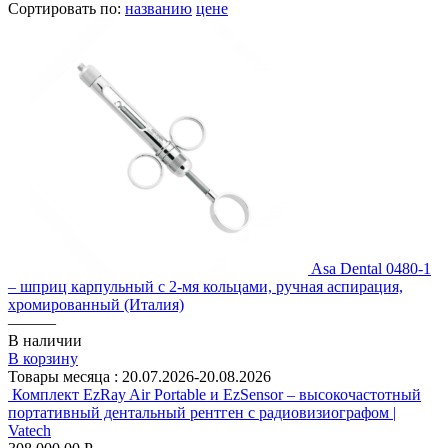
Сортировать по:
названию
цене
Asa Dental 0480-1
– шприц карпульный с 2-мя кольцами, ручная аспирация,
хромированный (Италия)
———
В наличии
В корзину
Товары месяца :
20.07.2026-20.08.2026
Комплект EzRay Air Portable и EzSensor – высокочастотный
портативный дентальный рентген с радиовизиографом |
Vatech