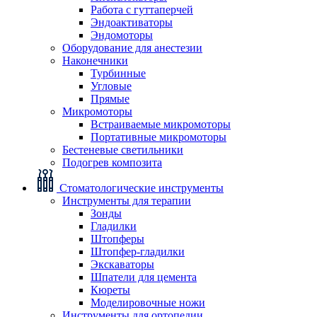
Работа с гуттаперчей
Эндоактиваторы
Эндомоторы
Оборудование для анестезии
Наконечники
Турбинные
Угловые
Прямые
Микромоторы
Встраиваемые микромоторы
Портативные микромоторы
Бестеневые светильники
Подогрев композита
Стоматологические инструменты
Инструменты для терапии
Зонды
Гладилки
Штопферы
Штопфер-гладилки
Экскаваторы
Шпатели для цемента
Кюреты
Моделировочные ножи
Инструменты для ортопедии