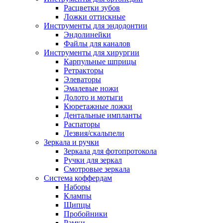
Расцветки зубов
Ложки оттискные
Инструменты для эндодонтии
Эндолинейки
Файлы для каналов
Инструменты для хирургии
Карпульные шприцы
Ретракторы
Элеваторы
Эмалевые ножи
Долото и мотыги
Кюретажные ложки
Дентальные импланты
Распаторы
Лезвия/скальпели
Зеркала и ручки
Зеркала для фотопротокола
Ручки для зеркал
Смотровые зеркала
Система коффердам
Наборы
Клампы
Щипцы
Пробойники
Рамки