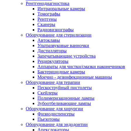
Рентгенодиагностика
Интраоральные камеры
Томографы
Рентгены
Сканеры
Радиовизиографы
Оборудование для стерилизации
Автоклавы
Ультразвуковые ванночки
Дистилляторы
Запечатывающие устройства
Рециркуляторы
Аппараты для чистки/смазки наконечников
Бактерицидные камеры
Моечно - дезинфекционные машины
Оборудование для терапии
Пескоструйный пистолеты
Скейлеры
Полимеризационные лампы
Зубоотбеливающие лампы
Оборудование для хирургии
Физиодиспенсеры
Пьезотомы
Оборудование для эндодонтии
Апекслокаторы