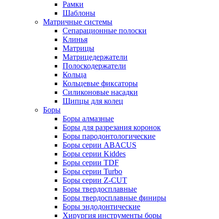
Рамки
Шаблоны
Матричные системы
Сепарационные полоски
Клинья
Матрицы
Матрицедержатели
Полоскодержатели
Кольца
Кольцевые фиксаторы
Силиконовые насадки
Щипцы для колец
Боры
Боры алмазные
Боры для разрезания коронок
Боры пародонтологические
Боры серии ABACUS
Боры серии Kiddes
Боры серии TDF
Боры серии Turbo
Боры серии Z-CUT
Боры твердосплавные
Боры твердосплавные финиры
Боры эндодонтические
Хирургия инструменты боры