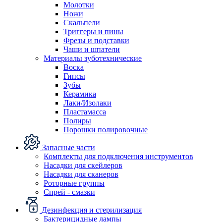
Молотки
Ножи
Скальпели
Триггеры и пины
Фрезы и подставки
Чаши и шпатели
Материалы зуботехнические
Воска
Гипсы
Зубы
Керамика
Лаки/Изолаки
Пластамасса
Полиры
Порошки полировочные
Запасные части
Комплекты для подключения инструментов
Насадки для скейлеров
Насадки для сканеров
Роторные группы
Спрей - смазки
Дезинфекция и стерилизация
Бактерицидные лампы