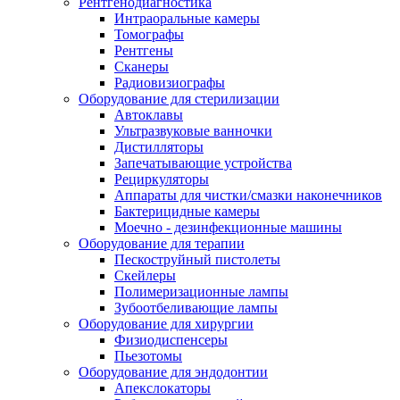
Рентгенодиагностика
Интраоральные камеры
Томографы
Рентгены
Сканеры
Радиовизиографы
Оборудование для стерилизации
Автоклавы
Ультразвуковые ванночки
Дистилляторы
Запечатывающие устройства
Рециркуляторы
Аппараты для чистки/смазки наконечников
Бактерицидные камеры
Моечно - дезинфекционные машины
Оборудование для терапии
Пескоструйный пистолеты
Скейлеры
Полимеризационные лампы
Зубоотбеливающие лампы
Оборудование для хирургии
Физиодиспенсеры
Пьезотомы
Оборудование для эндодонтии
Апекслокаторы