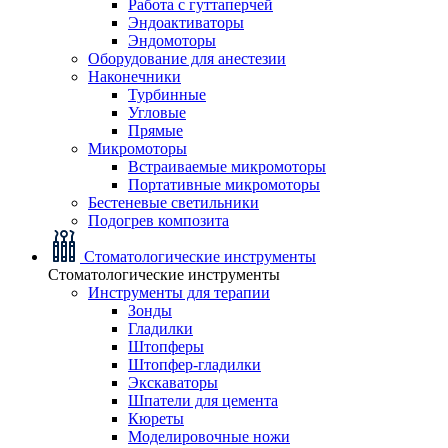
Работа с гуттаперчей
Эндоактиваторы
Эндомоторы
Оборудование для анестезии
Наконечники
Турбинные
Угловые
Прямые
Микромоторы
Встраиваемые микромоторы
Портативные микромоторы
Бестеневые светильники
Подогрев композита
Стоматологические инструменты
Стоматологические инструменты
Инструменты для терапии
Зонды
Гладилки
Штопферы
Штопфер-гладилки
Экскаваторы
Шпатели для цемента
Кюреты
Моделировочные ножи