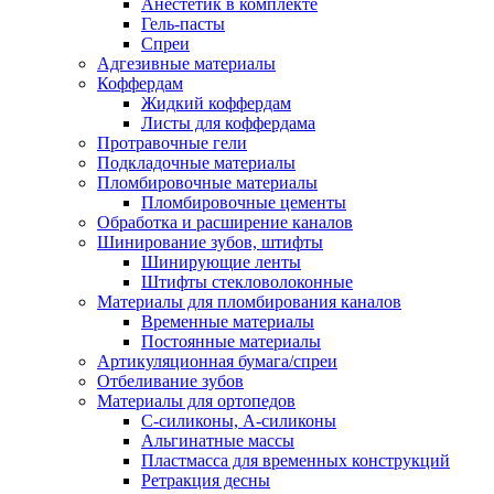
Анестетик в комплекте
Гель-пасты
Спреи
Адгезивные материалы
Коффердам
Жидкий коффердам
Листы для коффердама
Протравочные гели
Подкладочные материалы
Пломбировочные материалы
Пломбировочные цементы
Обработка и расширение каналов
Шинирование зубов, штифты
Шинирующие ленты
Штифты стекловолоконные
Материалы для пломбирования каналов
Временные материалы
Постоянные материалы
Артикуляционная бумага/спреи
Отбеливание зубов
Материалы для ортопедов
C-силиконы, А-силиконы
Альгинатные массы
Пластмасса для временных конструкций
Ретракция десны