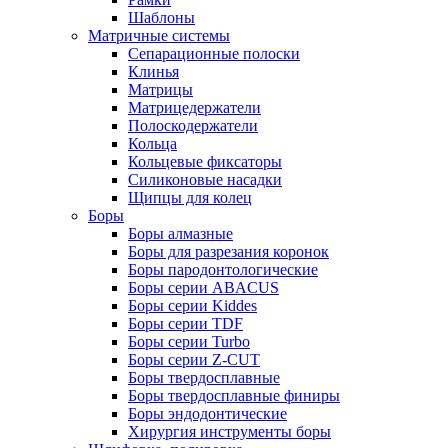
Шаблоны
Матричные системы
Сепарационные полоски
Клинья
Матрицы
Матрицедержатели
Полоскодержатели
Кольца
Кольцевые фиксаторы
Силиконовые насадки
Щипцы для колец
Боры
Боры алмазные
Боры для разрезания коронок
Боры пародонтологические
Боры серии ABACUS
Боры серии Kiddes
Боры серии TDF
Боры серии Turbo
Боры серии Z-CUT
Боры твердосплавные
Боры твердосплавные финиры
Боры эндодонтические
Хирургия инструменты боры