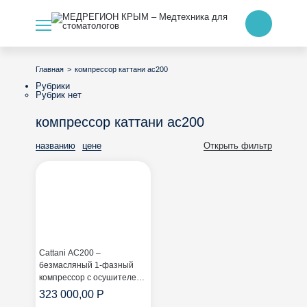
>
компрессор каттани ас200
Главная
Рубрики
Рубрик нет
компрессор каттани ас200
названию
цене
Открыть фильтр
Cattani AC200 –
безмасляный 1-фазный
компрессор с осушителем
+ кожух (ресивер: 30 л;
323 000,00 Р
отдача: 160/мин)