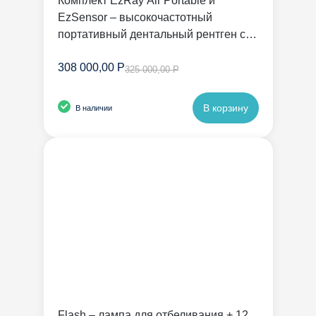
Комплект EzRay Air Portable и
EzSensor – высокочастотный
портативный дентальный рентген с
радиовизиографом | Vatech
308 000,00 Р
325 000,00 Р
В корзину
В наличии
Flash – лампа для отбеливания + 12