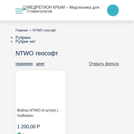
>
NTWO геософт
Главная
Рубрики
Рубрик нет
NTWO геософт
названию
цене
Открыть фильтр
Файлы NTWO (4 шт/уп) |
Goffshtein
1 200,00 Р