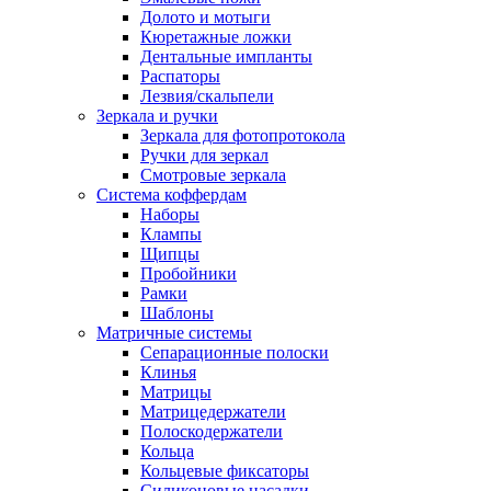
Долото и мотыги
Кюретажные ложки
Дентальные импланты
Распаторы
Лезвия/скальпели
Зеркала и ручки
Зеркала для фотопротокола
Ручки для зеркал
Смотровые зеркала
Система коффердам
Наборы
Клампы
Щипцы
Пробойники
Рамки
Шаблоны
Матричные системы
Сепарационные полоски
Клинья
Матрицы
Матрицедержатели
Полоскодержатели
Кольца
Кольцевые фиксаторы
Силиконовые насадки