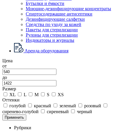
Бутылки и ёмкости
Моющие-дезинфицирующие концентраты
Спиртосодержащие антисептики
Дезинфицирующие салфетки
Средства по уходу за кожей
Пакеты для стерилизации
Рулоны для стерилизации
Индикаторы и журналы
Аренда оборудования
Цена
от
до
Размер
XL
L
M
S
XS
Оттенки
голубой
красный
зеленый
розовый
сиренево-голубой
сиреневый
черный
Применить
Рубрики