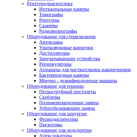
Рентгенодиагностика
Интраоральные камеры
Томографы
Рентгены
Сканеры
Радиовизиографы
Оборудование для стерилизации
Автоклавы
Ультразвуковые ванночки
Дистилляторы
Запечатывающие устройства
Рециркуляторы
Аппараты для чистки/смазки наконечников
Бактерицидные камеры
Моечно - дезинфекционные машины
Оборудование для терапии
Пескоструйный пистолеты
Скейлеры
Полимеризационные лампы
Зубоотбеливающие лампы
Оборудование для хирургии
Физиодиспенсеры
Пьезотомы
Оборудование для эндодонтии
Апекслокаторы