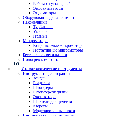
Работа с гуттаперчей
Эндоактиваторы
Эндомоторы
Оборудование для анестезии
Наконечники
Турбинные
Угловые
Прямые
Микромоторы
Встраиваемые микромоторы
Портативные микромоторы
Бестеневые светильники
Подогрев композита
Стоматологические инструменты
Инструменты для терапии
Зонды
Гладилки
Штопферы
Штопфер-гладилки
Экскаваторы
Шпатели для цемента
Кюреты
Моделировочные ножи
Инструменты для ортопедии