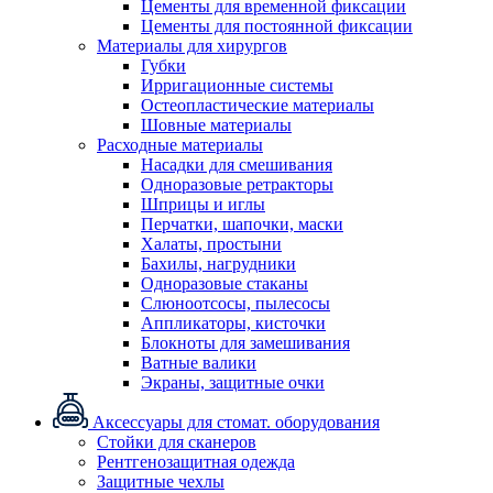
Цементы для временной фиксации
Цементы для постоянной фиксации
Материалы для хирургов
Губки
Ирригационные системы
Остеопластические материалы
Шовные материалы
Расходные материалы
Насадки для смешивания
Одноразовые ретракторы
Шприцы и иглы
Перчатки, шапочки, маски
Халаты, простыни
Бахилы, нагрудники
Одноразовые стаканы
Слюноотсосы, пылесосы
Аппликаторы, кисточки
Блокноты для замешивания
Ватные валики
Экраны, защитные очки
Аксессуары для стомат. оборудования
Стойки для сканеров
Рентгенозащитная одежда
Защитные чехлы