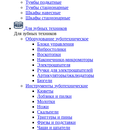
Тумбы подкатные
Тумбы стационарные
Шкафы навесные
Шкафы стационарные
Для зубных техников
Для зубных техников
Оборудование зуботехническое
Блоки управления
Вибростолики
Воскотопки
Наконечники-микромоторы
Электрошпателя
Ручки для электрошпателей
Артикуляторы/окклюдаторы
Бюгели
Инструменты зуботехнические
Кюветы
Лобзики и пилки
Молотки
Ножи
Скальпели
Триггеры и пины
Фрезы и подставки
Чаши и шпатели