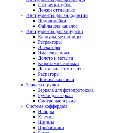
Расцветки зубов
Ложки оттискные
Инструменты для эндодонтии
Эндолинейки
Файлы для каналов
Инструменты для хирургии
Карпульные шприцы
Ретракторы
Элеваторы
Эмалевые ножи
Долото и мотыги
Кюретажные ложки
Дентальные импланты
Распаторы
Лезвия/скальпели
Зеркала и ручки
Зеркала для фотопротокола
Ручки для зеркал
Смотровые зеркала
Система коффердам
Наборы
Клампы
Щипцы
Пробойники
Рамки