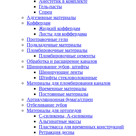
Анестетик в комплекте
Гель-пасты
Спреи
Адгезивные материалы
Коффердам
Жидкий коффердам
Листы для коффердама
Протравочные гели
Подкладочные материалы
Пломбировочные материалы
Пломбировочные цементы
Обработка и расширение каналов
Шинирование зубов, штифты
Шинирующие ленты
Штифты стекловолоконные
Материалы для пломбирования каналов
Временные материалы
Постоянные материалы
Артикуляционная бумага/спреи
Отбеливание зубов
Материалы для ортопедов
C-силиконы, А-силиконы
Альгинатные массы
Пластмасса для временных конструкций
Ретракция десны