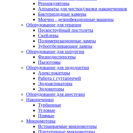
Рециркуляторы
Аппараты для чистки/смазки наконечников
Бактерицидные камеры
Моечно - дезинфекционные машины
Оборудование для терапии
Пескоструйный пистолеты
Скейлеры
Полимеризационные лампы
Зубоотбеливающие лампы
Оборудование для хирургии
Физиодиспенсеры
Пьезотомы
Оборудование для эндодонтии
Апекслокаторы
Работа с гуттаперчей
Эндоактиваторы
Эндомоторы
Оборудование для анестезии
Наконечники
Турбинные
Угловые
Прямые
Микромоторы
Встраиваемые микромоторы
Портативные микромоторы