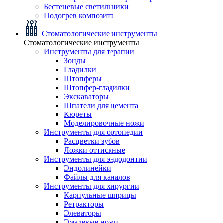
Бестеневые светильники
Подогрев композита
Стоматологические инструменты
Стоматологические инструменты
Инструменты для терапии
Зонды
Гладилки
Штопферы
Штопфер-гладилки
Экскаваторы
Шпатели для цемента
Кюреты
Моделировочные ножи
Инструменты для ортопедии
Расцветки зубов
Ложки оттискные
Инструменты для эндодонтии
Эндолинейки
Файлы для каналов
Инструменты для хирургии
Карпульные шприцы
Ретракторы
Элеваторы
Эмалевые ножи