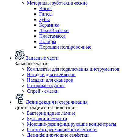
Материалы зуботехнические
Воска
Гипсы
Зубы
Керамика
Лаки/Изолаки
Пластамасса
Полиры
Порошки полировочные
Запасные части
Запасные части
Комплекты для подключения инструментов
Насадки для скейлеров
Насадки для сканеров
Роторные группы
Спрей - смазки
Дезинфекция и стерилизация
Дезинфекция и стерилизация
Бактерицидные лампы
Бутылки и ёмкости
Моющие-дезинфицирующие концентраты
Спиртосодержащие антисептики
Дезинфицирующие салфетки