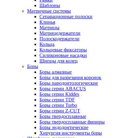
Шаблоны
Матричные системы
Сепарационные полоски
Клинья
Матрицы
Матрицедержатели
Полоскодержатели
Кольца
Кольцевые фиксаторы
Силиконовые насадки
Щипцы для колец
Боры
Боры алмазные
Боры для разрезания коронок
Боры пародонтологические
Боры серии ABACUS
Боры серии Kiddes
Боры серии TDF
Боры серии Turbo
Боры серии Z-CUT
Боры твердосплавные
Боры твердосплавные финиры
Боры эндодонтические
Хирургия инструменты боры