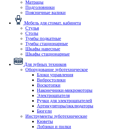
Матрацы
Подголовники
Поясничные валики
Мебель для стомат. кабинета
Стулья
Столы
Тумбы подкатные
Тумбы стационарные
Шкафы навесные
Шкафы стационарные
Для зубных техников
Оборудование зуботехническое
Блоки управления
Вибростолики
Воскотопки
Наконечники-микромоторы
Электрошпателя
Ручки для электрошпателей
Артикуляторы/окклюдаторы
Бюгели
Инструменты зуботехнические
Кюветы
Лобзики и пилки