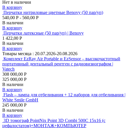
Нет в наличии
В корзину
Перчатки нитриловые цветные Benovy (50 пар/уп)
540,00 Р - 560,00 Р
В наличии
В корзину
Перчатки латексные (50 пар/уп) | Benovy
1 422,00 Р
В наличии
В корзину
Товары месяца :
20.07.2026-20.08.2026
Комплект EzRay Air Portable и EzSensor – высокочастотный
портативный дентальный рентген с радиовизиографом |
Vatech
308 000,00 Р
325 000,00 Р
В наличии
В корзину
Flash – лампа для отбеливания + 12 наборов для отбеливания |
White Smile GmbH
245 000,00 Р
В наличии
В корзину
3D томограф PointNix Point 3D Combi 500C 15х16 (с
цефалостатом)+МОНТАЖ+КОМПЬЮТЕР