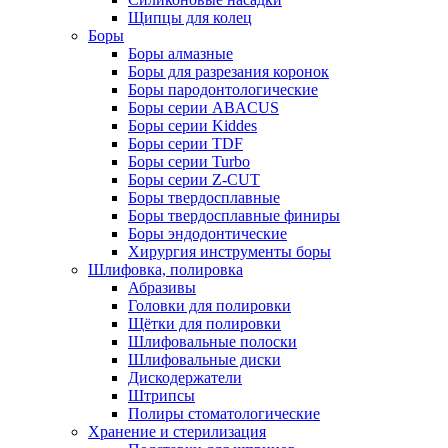
Щипцы для колец
Боры
Боры алмазные
Боры для разрезания коронок
Боры пародонтологические
Боры серии ABACUS
Боры серии Kiddes
Боры серии TDF
Боры серии Turbo
Боры серии Z-CUT
Боры твердосплавные
Боры твердосплавные финиры
Боры эндодонтические
Хирургия инструменты боры
Шлифовка, полировка
Абразивы
Головки для полировки
Щётки для полировки
Шлифовальные полоски
Шлифовальные диски
Дискодержатели
Штрипсы
Полиры стоматологические
Хранение и стерилизация