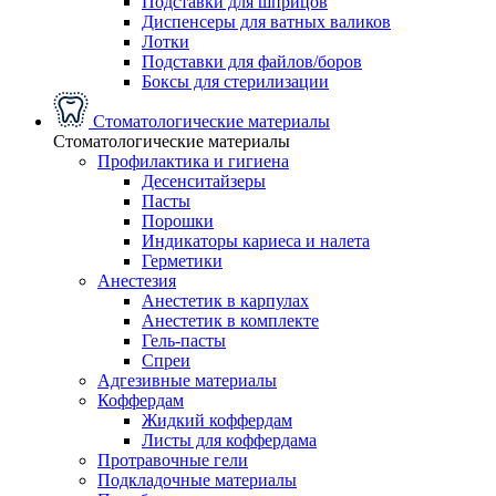
Подставки для шприцов
Диспенсеры для ватных валиков
Лотки
Подставки для файлов/боров
Боксы для стерилизации
Стоматологические материалы
Стоматологические материалы
Профилактика и гигиена
Десенситайзеры
Пасты
Порошки
Индикаторы кариеса и налета
Герметики
Анестезия
Анестетик в карпулах
Анестетик в комплекте
Гель-пасты
Спреи
Адгезивные материалы
Коффердам
Жидкий коффердам
Листы для коффердама
Протравочные гели
Подкладочные материалы