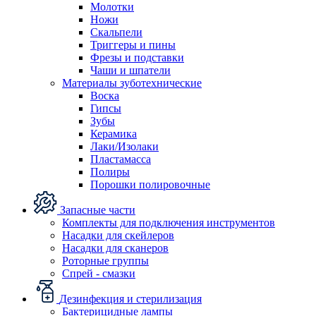
Молотки
Ножи
Скальпели
Триггеры и пины
Фрезы и подставки
Чаши и шпатели
Материалы зуботехнические
Воска
Гипсы
Зубы
Керамика
Лаки/Изолаки
Пластамасса
Полиры
Порошки полировочные
Запасные части
Комплекты для подключения инструментов
Насадки для скейлеров
Насадки для сканеров
Роторные группы
Спрей - смазки
Дезинфекция и стерилизация
Бактерицидные лампы