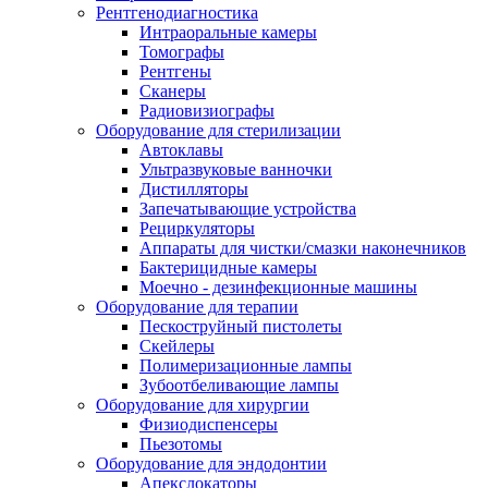
Рентгенодиагностика
Интраоральные камеры
Томографы
Рентгены
Сканеры
Радиовизиографы
Оборудование для стерилизации
Автоклавы
Ультразвуковые ванночки
Дистилляторы
Запечатывающие устройства
Рециркуляторы
Аппараты для чистки/смазки наконечников
Бактерицидные камеры
Моечно - дезинфекционные машины
Оборудование для терапии
Пескоструйный пистолеты
Скейлеры
Полимеризационные лампы
Зубоотбеливающие лампы
Оборудование для хирургии
Физиодиспенсеры
Пьезотомы
Оборудование для эндодонтии
Апекслокаторы