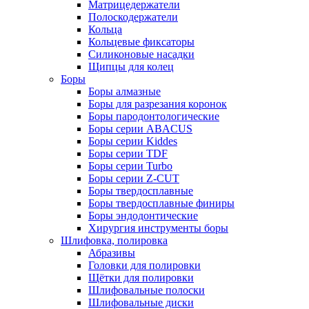
Матрицедержатели
Полоскодержатели
Кольца
Кольцевые фиксаторы
Силиконовые насадки
Щипцы для колец
Боры
Боры алмазные
Боры для разрезания коронок
Боры пародонтологические
Боры серии ABACUS
Боры серии Kiddes
Боры серии TDF
Боры серии Turbo
Боры серии Z-CUT
Боры твердосплавные
Боры твердосплавные финиры
Боры эндодонтические
Хирургия инструменты боры
Шлифовка, полировка
Абразивы
Головки для полировки
Щётки для полировки
Шлифовальные полоски
Шлифовальные диски