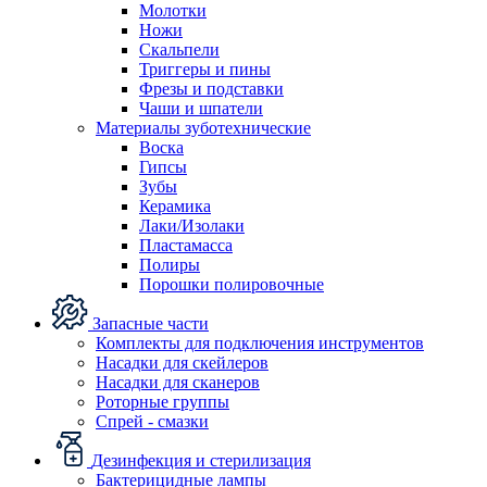
Молотки
Ножи
Скальпели
Триггеры и пины
Фрезы и подставки
Чаши и шпатели
Материалы зуботехнические
Воска
Гипсы
Зубы
Керамика
Лаки/Изолаки
Пластамасса
Полиры
Порошки полировочные
Запасные части
Комплекты для подключения инструментов
Насадки для скейлеров
Насадки для сканеров
Роторные группы
Спрей - смазки
Дезинфекция и стерилизация
Бактерицидные лампы