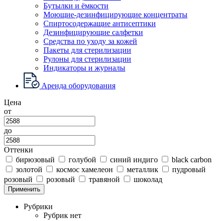
Бутылки и ёмкости
Моющие-дезинфицирующие концентраты
Спиртосодержащие антисептики
Дезинфицирующие салфетки
Средства по уходу за кожей
Пакеты для стерилизации
Рулоны для стерилизации
Индикаторы и журналы
Аренда оборудования
Цена
от
до
Оттенки
бирюзовый
голубой
синий индиго
black carbon
золотой
космос хамелеон
металлик
пудровый
розовый
розовый
травяной
шоколад
Применить
Рубрики
Рубрик нет