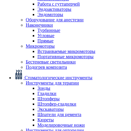
Работа с гуттаперчей
Эндоактиваторы
Эндомоторы
Оборудование для анестезии
Наконечники
Турбинные
Угловые
Прямые
Микромоторы
Встраиваемые микромоторы
Портативные микромоторы
Бестеневые светильники
Подогрев композита
Стоматологические инструменты
Инструменты для терапии
Зонды
Гладилки
Штопферы
Штопфер-гладилки
Экскаваторы
Шпатели для цемента
Кюреты
Моделировочные ножи
Инструменты для ортопедии