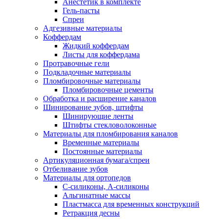
Анестетик в комплекте
Гель-пасты
Спреи
Адгезивные материалы
Коффердам
Жидкий коффердам
Листы для коффердама
Протравочные гели
Подкладочные материалы
Пломбировочные материалы
Пломбировочные цементы
Обработка и расширение каналов
Шинирование зубов, штифты
Шинирующие ленты
Штифты стекловолоконные
Материалы для пломбирования каналов
Временные материалы
Постоянные материалы
Артикуляционная бумага/спреи
Отбеливание зубов
Материалы для ортопедов
C-силиконы, А-силиконы
Альгинатные массы
Пластмасса для временных конструкций
Ретракция десны