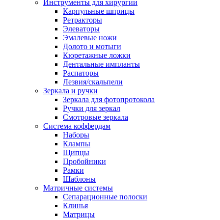
Инструменты для хирургии
Карпульные шприцы
Ретракторы
Элеваторы
Эмалевые ножи
Долото и мотыги
Кюретажные ложки
Дентальные импланты
Распаторы
Лезвия/скальпели
Зеркала и ручки
Зеркала для фотопротокола
Ручки для зеркал
Смотровые зеркала
Система коффердам
Наборы
Клампы
Щипцы
Пробойники
Рамки
Шаблоны
Матричные системы
Сепарационные полоски
Клинья
Матрицы