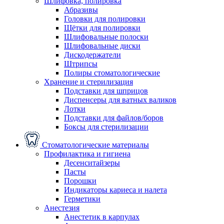
Шлифовка, полировка
Абразивы
Головки для полировки
Щётки для полировки
Шлифовальные полоски
Шлифовальные диски
Дискодержатели
Штрипсы
Полиры стоматологические
Хранение и стерилизация
Подставки для шприцов
Диспенсеры для ватных валиков
Лотки
Подставки для файлов/боров
Боксы для стерилизации
Стоматологические материалы
Профилактика и гигиена
Десенситайзеры
Пасты
Порошки
Индикаторы кариеса и налета
Герметики
Анестезия
Анестетик в карпулах