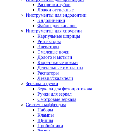
Расцветки зубов
Ложки оттискные
Инструменты для эндодонтии
Эндолинейки
Файлы для каналов
Инструменты для хирургии
Карпульные шприцы
Ретракторы
Элеваторы
Эмалевые ножи
Долото и мотыги
Кюретажные ложки
Дентальные импланты
Распаторы
Лезвия/скальпели
Зеркала и ручки
Зеркала для фотопротокола
Ручки для зеркал
Смотровые зеркала
Система коффердам
Наборы
Клампы
Щипцы
Пробойники
Рамки