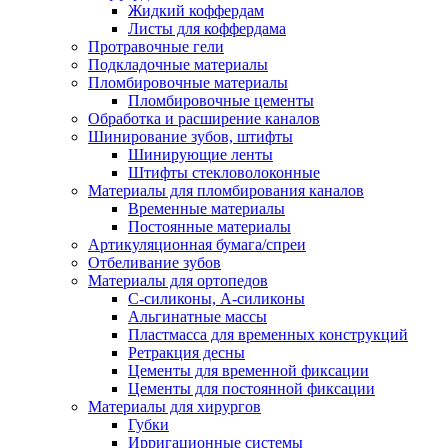
Жидкий коффердам
Листы для коффердама
Протравочные гели
Подкладочные материалы
Пломбировочные материалы
Пломбировочные цементы
Обработка и расширение каналов
Шинирование зубов, штифты
Шинирующие ленты
Штифты стекловолоконные
Материалы для пломбирования каналов
Временные материалы
Постоянные материалы
Артикуляционная бумага/спреи
Отбеливание зубов
Материалы для ортопедов
C-силиконы, А-силиконы
Альгинатные массы
Пластмасса для временных конструкций
Ретракция десны
Цементы для временной фиксации
Цементы для постоянной фиксации
Материалы для хирургов
Губки
Ирригационные системы