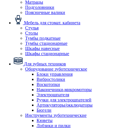
Матрацы
Подголовники
Поясничные валики
Мебель для стомат. кабинета
Стулья
Столы
Тумбы подкатные
Тумбы стационарные
Шкафы навесные
Шкафы стационарные
Для зубных техников
Оборудование зуботехническое
Блоки управления
Вибростолики
Воскотопки
Наконечники-микромоторы
Электрошпателя
Ручки для электрошпателей
Артикуляторы/окклюдаторы
Бюгели
Инструменты зуботехнические
Кюветы
Лобзики и пилки