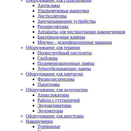
Оборудование для стерилизации
Автоклавы
Ультразвуковые ванночки
Дистилляторы
Запечатывающие устройства
Рециркуляторы
Аппараты для чистки/смазки наконечников
Бактерицидные камеры
Моечно - дезинфекционные машины
Оборудование для терапии
Пескоструйный пистолеты
Скейлеры
Полимеризационные лампы
Зубоотбеливающие лампы
Оборудование для хирургии
Физиодиспенсеры
Пьезотомы
Оборудование для эндодонтии
Апекслокаторы
Работа с гуттаперчей
Эндоактиваторы
Эндомоторы
Оборудование для анестезии
Наконечники
Турбинные