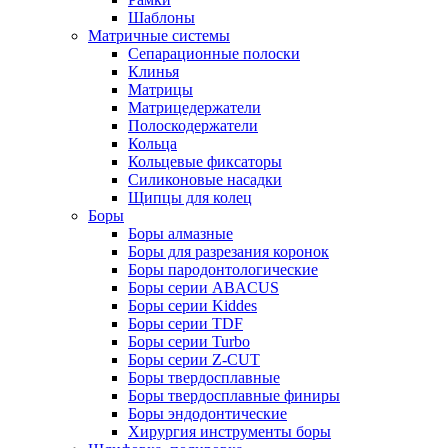
Шаблоны
Матричные системы
Сепарационные полоски
Клинья
Матрицы
Матрицедержатели
Полоскодержатели
Кольца
Кольцевые фиксаторы
Силиконовые насадки
Щипцы для колец
Боры
Боры алмазные
Боры для разрезания коронок
Боры пародонтологические
Боры серии ABACUS
Боры серии Kiddes
Боры серии TDF
Боры серии Turbo
Боры серии Z-CUT
Боры твердосплавные
Боры твердосплавные финиры
Боры эндодонтические
Хирургия инструменты боры