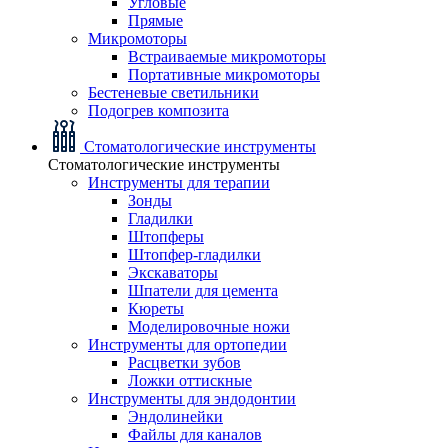
Угловые
Прямые
Микромоторы
Встраиваемые микромоторы
Портативные микромоторы
Бестеневые светильники
Подогрев композита
Стоматологические инструменты
Стоматологические инструменты
Инструменты для терапии
Зонды
Гладилки
Штопферы
Штопфер-гладилки
Экскаваторы
Шпатели для цемента
Кюреты
Моделировочные ножи
Инструменты для ортопедии
Расцветки зубов
Ложки оттискные
Инструменты для эндодонтии
Эндолинейки
Файлы для каналов