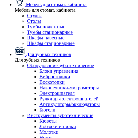
Мебель для стомат. кабинета
Мебель для стомат. кабинета
Стулья
Столы
Тумбы подкатные
Тумбы стационарные
Шкафы навесные
Шкафы стационарные
Для зубных техников
Для зубных техников
Оборудование зуботехническое
Блоки управления
Вибростолики
Воскотопки
Наконечники-микромоторы
Электрошпателя
Ручки для электрошпателей
Артикуляторы/окклюдаторы
Бюгели
Инструменты зуботехнические
Кюветы
Лобзики и пилки
Молотки
Ножи