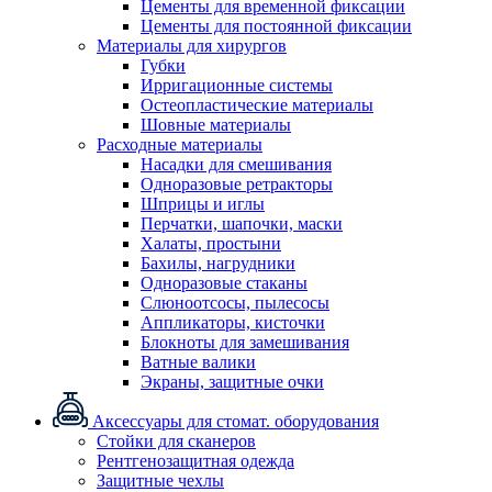
Цементы для временной фиксации
Цементы для постоянной фиксации
Материалы для хирургов
Губки
Ирригационные системы
Остеопластические материалы
Шовные материалы
Расходные материалы
Насадки для смешивания
Одноразовые ретракторы
Шприцы и иглы
Перчатки, шапочки, маски
Халаты, простыни
Бахилы, нагрудники
Одноразовые стаканы
Слюноотсосы, пылесосы
Аппликаторы, кисточки
Блокноты для замешивания
Ватные валики
Экраны, защитные очки
Аксессуары для стомат. оборудования
Стойки для сканеров
Рентгенозащитная одежда
Защитные чехлы