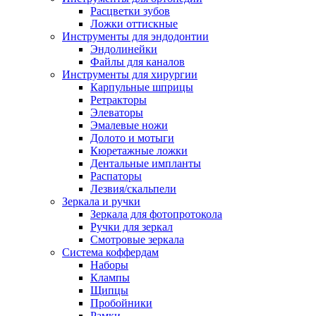
Расцветки зубов
Ложки оттискные
Инструменты для эндодонтии
Эндолинейки
Файлы для каналов
Инструменты для хирургии
Карпульные шприцы
Ретракторы
Элеваторы
Эмалевые ножи
Долото и мотыги
Кюретажные ложки
Дентальные импланты
Распаторы
Лезвия/скальпели
Зеркала и ручки
Зеркала для фотопротокола
Ручки для зеркал
Смотровые зеркала
Система коффердам
Наборы
Клампы
Щипцы
Пробойники
Рамки