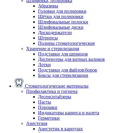
Шлифовка, полировка
Абразивы
Головки для полировки
Щётки для полировки
Шлифовальные полоски
Шлифовальные диски
Дискодержатели
Штрипсы
Полиры стоматологические
Хранение и стерилизация
Подставки для шприцов
Диспенсеры для ватных валиков
Лотки
Подставки для файлов/боров
Боксы для стерилизации
Стоматологические материалы
Профилактика и гигиена
Десенситайзеры
Пасты
Порошки
Индикаторы кариеса и налета
Герметики
Анестезия
Анестетик в карпулах