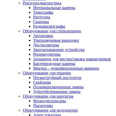
Рентгенодиагностика
Интраоральные камеры
Томографы
Рентгены
Сканеры
Радиовизиографы
Оборудование для стерилизации
Автоклавы
Ультразвуковые ванночки
Дистилляторы
Запечатывающие устройства
Рециркуляторы
Аппараты для чистки/смазки наконечников
Бактерицидные камеры
Моечно - дезинфекционные машины
Оборудование для терапии
Пескоструйный пистолеты
Скейлеры
Полимеризационные лампы
Зубоотбеливающие лампы
Оборудование для хирургии
Физиодиспенсеры
Пьезотомы
Оборудование для эндодонтии
Апекслокаторы