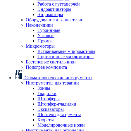
Работа с гуттаперчей
Эндоактиваторы
Эндомоторы
Оборудование для анестезии
Наконечники
Турбинные
Угловые
Прямые
Микромоторы
Встраиваемые микромоторы
Портативные микромоторы
Бестеневые светильники
Подогрев композита
Стоматологические инструменты
Инструменты для терапии
Зонды
Гладилки
Штопферы
Штопфер-гладилки
Экскаваторы
Шпатели для цемента
Кюреты
Моделировочные ножи
Инструменты для ортопедии