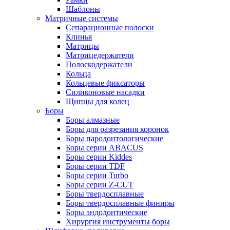
Шаблоны
Матричные системы
Сепарационные полоски
Клинья
Матрицы
Матрицедержатели
Полоскодержатели
Кольца
Кольцевые фиксаторы
Силиконовые насадки
Щипцы для колец
Боры
Боры алмазные
Боры для разрезания коронок
Боры пародонтологические
Боры серии ABACUS
Боры серии Kiddes
Боры серии TDF
Боры серии Turbo
Боры серии Z-CUT
Боры твердосплавные
Боры твердосплавные финиры
Боры эндодонтические
Хирургия инструменты боры