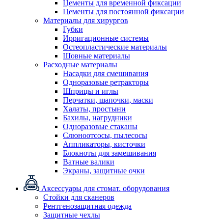
Цементы для временной фиксации
Цементы для постоянной фиксации
Материалы для хирургов
Губки
Ирригационные системы
Остеопластические материалы
Шовные материалы
Расходные материалы
Насадки для смешивания
Одноразовые ретракторы
Шприцы и иглы
Перчатки, шапочки, маски
Халаты, простыни
Бахилы, нагрудники
Одноразовые стаканы
Слюноотсосы, пылесосы
Аппликаторы, кисточки
Блокноты для замешивания
Ватные валики
Экраны, защитные очки
Аксессуары для стомат. оборудования
Стойки для сканеров
Рентгенозащитная одежда
Защитные чехлы