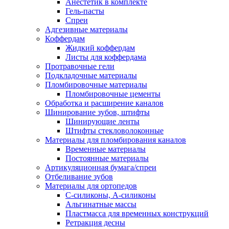
Анестетик в комплекте
Гель-пасты
Спреи
Адгезивные материалы
Коффердам
Жидкий коффердам
Листы для коффердама
Протравочные гели
Подкладочные материалы
Пломбировочные материалы
Пломбировочные цементы
Обработка и расширение каналов
Шинирование зубов, штифты
Шинирующие ленты
Штифты стекловолоконные
Материалы для пломбирования каналов
Временные материалы
Постоянные материалы
Артикуляционная бумага/спреи
Отбеливание зубов
Материалы для ортопедов
C-силиконы, А-силиконы
Альгинатные массы
Пластмасса для временных конструкций
Ретракция десны