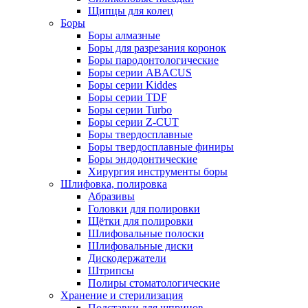
Щипцы для колец
Боры
Боры алмазные
Боры для разрезания коронок
Боры пародонтологические
Боры серии ABACUS
Боры серии Kiddes
Боры серии TDF
Боры серии Turbo
Боры серии Z-CUT
Боры твердосплавные
Боры твердосплавные финиры
Боры эндодонтические
Хирургия инструменты боры
Шлифовка, полировка
Абразивы
Головки для полировки
Щётки для полировки
Шлифовальные полоски
Шлифовальные диски
Дискодержатели
Штрипсы
Полиры стоматологические
Хранение и стерилизация
Подставки для шприцов