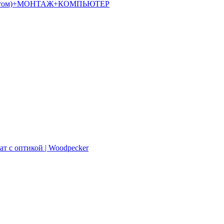
алостатом)+МОНТАЖ+КОМПЬЮТЕР
ат с оптикой | Woodpecker