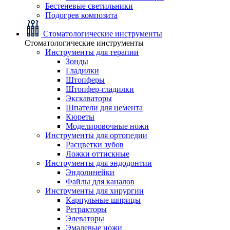
Бестеневые светильники
Подогрев композита
Стоматологические инструменты
Стоматологические инструменты
Инструменты для терапии
Зонды
Гладилки
Штопферы
Штопфер-гладилки
Экскаваторы
Шпатели для цемента
Кюреты
Моделировочные ножи
Инструменты для ортопедии
Расцветки зубов
Ложки оттискные
Инструменты для эндодонтии
Эндолинейки
Файлы для каналов
Инструменты для хирургии
Карпульные шприцы
Ретракторы
Элеваторы
Эмалевые ножи