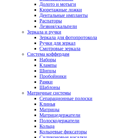
Долото и мотыги
Кюретажные ложки
Дентальные импланты
Распаторы
Лезвия/скальпели
Зеркала и ручки
Зеркала для фотопротокола
Ручки для зеркал
Смотровые зеркала
Система коффердам
Наборы
Клампы
Щипцы
Пробойники
Рамки
Шаблоны
Матричные системы
Сепарационные полоски
Клинья
Матрицы
Матрицедержатели
Полоскодержатели
Кольца
Кольцевые фиксаторы
Силиконовые насадки