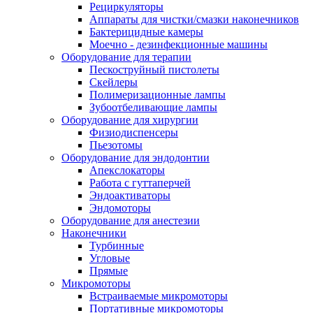
Рециркуляторы
Аппараты для чистки/смазки наконечников
Бактерицидные камеры
Моечно - дезинфекционные машины
Оборудование для терапии
Пескоструйный пистолеты
Скейлеры
Полимеризационные лампы
Зубоотбеливающие лампы
Оборудование для хирургии
Физиодиспенсеры
Пьезотомы
Оборудование для эндодонтии
Апекслокаторы
Работа с гуттаперчей
Эндоактиваторы
Эндомоторы
Оборудование для анестезии
Наконечники
Турбинные
Угловые
Прямые
Микромоторы
Встраиваемые микромоторы
Портативные микромоторы