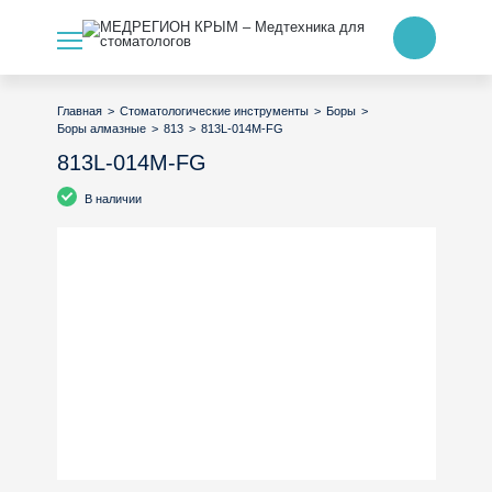
>
>
>
Главная
Стоматологические инструменты
Боры
>
>
813L-014M-FG
Боры алмазные
813
813L-014M-FG
В наличии