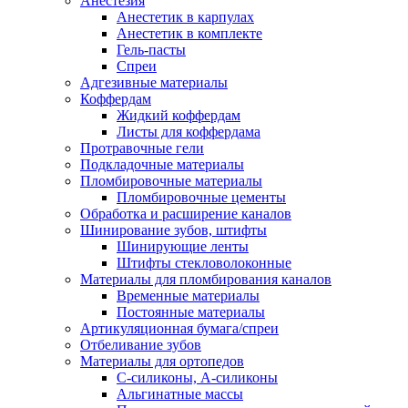
Анестезия
Анестетик в карпулах
Анестетик в комплекте
Гель-пасты
Спреи
Адгезивные материалы
Коффердам
Жидкий коффердам
Листы для коффердама
Протравочные гели
Подкладочные материалы
Пломбировочные материалы
Пломбировочные цементы
Обработка и расширение каналов
Шинирование зубов, штифты
Шинирующие ленты
Штифты стекловолоконные
Материалы для пломбирования каналов
Временные материалы
Постоянные материалы
Артикуляционная бумага/спреи
Отбеливание зубов
Материалы для ортопедов
C-силиконы, А-силиконы
Альгинатные массы