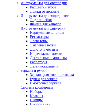
Инструменты для ортопедии
Расцветки зубов
Ложки оттискные
Инструменты для эндодонтии
Эндолинейки
Файлы для каналов
Инструменты для хирургии
Карпульные шприцы
Ретракторы
Элеваторы
Эмалевые ножи
Долото и мотыги
Кюретажные ложки
Дентальные импланты
Распаторы
Лезвия/скальпели
Зеркала и ручки
Зеркала для фотопротокола
Ручки для зеркал
Смотровые зеркала
Система коффердам
Наборы
Клампы
Щипцы
Пробойники