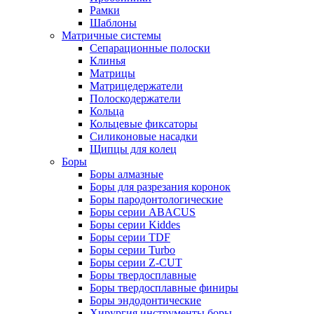
Рамки
Шаблоны
Матричные системы
Сепарационные полоски
Клинья
Матрицы
Матрицедержатели
Полоскодержатели
Кольца
Кольцевые фиксаторы
Силиконовые насадки
Щипцы для колец
Боры
Боры алмазные
Боры для разрезания коронок
Боры пародонтологические
Боры серии ABACUS
Боры серии Kiddes
Боры серии TDF
Боры серии Turbo
Боры серии Z-CUT
Боры твердосплавные
Боры твердосплавные финиры
Боры эндодонтические
Хирургия инструменты боры