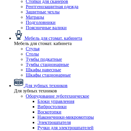
Стойки для сканеров
Рентгенозащитная одежда
Защитные чехлы
Матрацы
Подголовники
Поясничные валики
Мебель для стомат. кабинета
Мебель для стомат. кабинета
Стулья
Столы
Тумбы подкатные
Тумбы стационарные
Шкафы навесные
Шкафы стационарные
Для зубных техников
Для зубных техников
Оборудование зуботехническое
Блоки управления
Вибростолики
Воскотопки
Наконечники-микромоторы
Электрошпателя
Ручки для электрошпателей