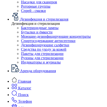
Насадки для сканеров
Роторные группы
Спрей - смазки
Дезинфекция и стерилизация
Дезинфекция и стерилизация
Бактерицидные лампы
Бутылки и ёмкости
Моющие-дезинфицирующие концентраты
Спиртосодержащие антисептики
Дезинфицирующие салфетки
Средства по уходу за кожей
Пакеты для стерилизации
Рулоны для стерилизации
Индикаторы и журналы
Аренда оборудования
Главная
Каталог
Поиск
Телефон