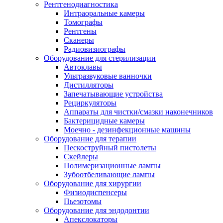
Рентгенодиагностика
Интраоральные камеры
Томографы
Рентгены
Сканеры
Радиовизиографы
Оборудование для стерилизации
Автоклавы
Ультразвуковые ванночки
Дистилляторы
Запечатывающие устройства
Рециркуляторы
Аппараты для чистки/смазки наконечников
Бактерицидные камеры
Моечно - дезинфекционные машины
Оборудование для терапии
Пескоструйный пистолеты
Скейлеры
Полимеризационные лампы
Зубоотбеливающие лампы
Оборудование для хирургии
Физиодиспенсеры
Пьезотомы
Оборудование для эндодонтии
Апекслокаторы