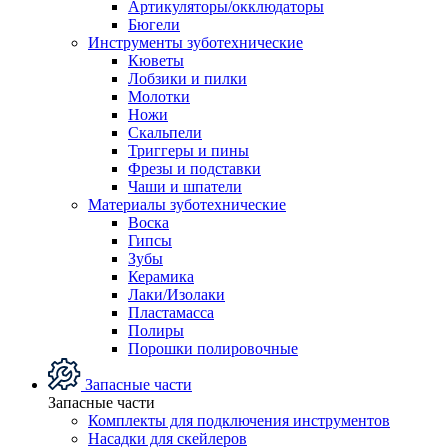
Артикуляторы/окклюдаторы
Бюгели
Инструменты зуботехнические
Кюветы
Лобзики и пилки
Молотки
Ножи
Скальпели
Триггеры и пины
Фрезы и подставки
Чаши и шпатели
Материалы зуботехнические
Воска
Гипсы
Зубы
Керамика
Лаки/Изолаки
Пластамасса
Полиры
Порошки полировочные
Запасные части
Запасные части
Комплекты для подключения инструментов
Насадки для скейлеров