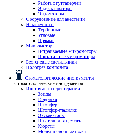
Работа с гуттаперчей
Эндоактиваторы
Эндомоторы
Оборудование для анестезии
Наконечники
Турбинные
Угловые
Прямые
Микромоторы
Встраиваемые микромоторы
Портативные микромоторы
Бестеневые светильники
Подогрев композита
Стоматологические инструменты
Стоматологические инструменты
Инструменты для терапии
Зонды
Гладилки
Штопферы
Штопфер-гладилки
Экскаваторы
Шпатели для цемента
Кюреты
Моделировочные ножи