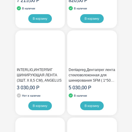
7 215,00 Р
820,00 Р
RPN1
В наличии
В наличии
В корзину
В корзину
INTERLIG,ИНТЕРЛИГ
Dentapreg,Дентапрег лента
ШИНИРУЮЩАЯ ЛЕНТА
стекловолоконная для
(3ШТ. Х 8,5 СМ), ANGELUS
шинирования SFM ( 1*50
мм х 2 мм х 0.3 мм)
3 030,00 Р
5 030,00 Р
Нет в наличии
В наличии
В корзину
В корзину