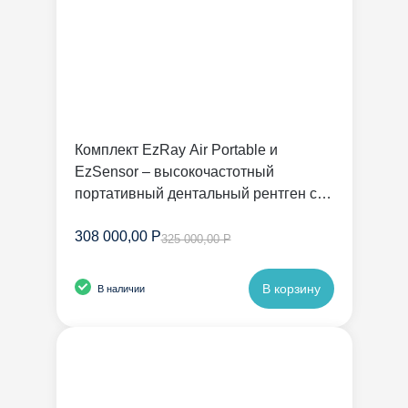
Комплект EzRay Air Portable и
EzSensor – высокочастотный
портативный дентальный рентген с
радиовизиографом | Vatech
308 000,00 Р
325 000,00 Р
В корзину
В наличии