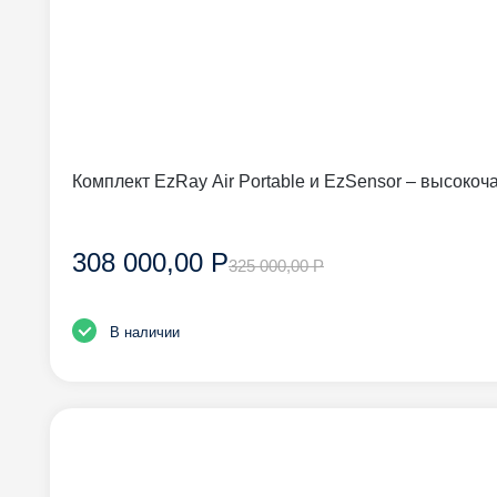
Комплект EzRay Air Portable и EzSensor – высоко
308 000,00 Р
325 000,00 Р
В наличии