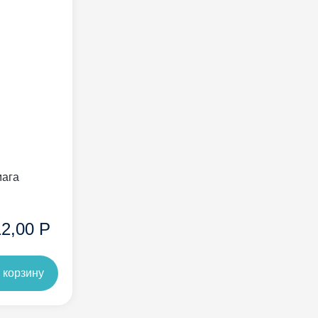
мага
12,00 Р
 корзину