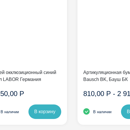
ей окклюзиционный синий
Артикуляционная бу
л LABOR Германия
Bausch BK, Бауш БК
350,00 Р
810,00 Р - 2 9
В корзину
В
В наличии
В наличии