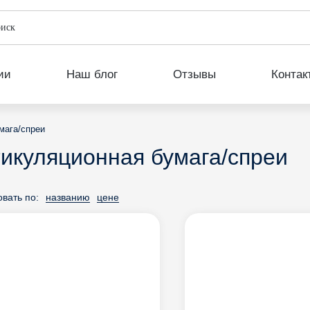
ии
Наш блог
Отзывы
Контак
мага/спреи
икуляционная бумага/спреи
вать по:
названию
цене