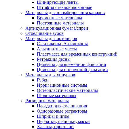
Шинирующие ленты
Штифты стекловолоконные
Материалы для пломбирования каналов
Временные материалы
Постоянные материалы
Артикуляционная бумага/спреи
Отбеливание зубов
Материалы для ортопедов
C-силиконы, А-силиконы
Альгинатные массы
Пластмасса для временных конструкций
Ретракция десны
Цементы для временной фиксации
Цементы для постоянной фиксации
Материалы для хирургов
Губки
Ирригационные системы
Остеопластические материалы
Шовные материалы
Расходные материалы
Насадки для смешивания
Одноразовые ретракторы
Шприцы и иглы
Перчатки, шапочки, маски
Халаты, простыни