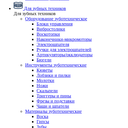
Для зубных техников
Для зубных техников
Оборудование зуботехническое
Блоки управления
Вибростолики
Воскотопки
Наконечники-микромоторы
Электрошпателя
Ручки для электрошпателей
Артикуляторы/окклюдаторы
Бюгели
Инструменты зуботехнические
Кюветы
Лобзики и пилки
Молотки
Ножи
Скальпели
Триггеры и пины
Фрезы и подставки
Чаши и шпатели
Материалы зуботехнические
Воска
Гипсы
Зубы