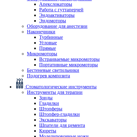
Апекслокаторы
Работа с гуттаперчей
Эндоактиваторы
Эндомоторы
Оборудование для анестезии
Наконечники
Турбинные
Угловые
Прямые
Микромоторы
Встраиваемые микромоторы
Портативные микромоторы
Бестеневые светильники
Подогрев композита
Стоматологические инструменты
Инструменты для терапии
Зонды
Гладилки
Штопферы
Штопфер-гладилки
Экскаваторы
Шпатели для цемента
Кюреты
Моделировочные ножи