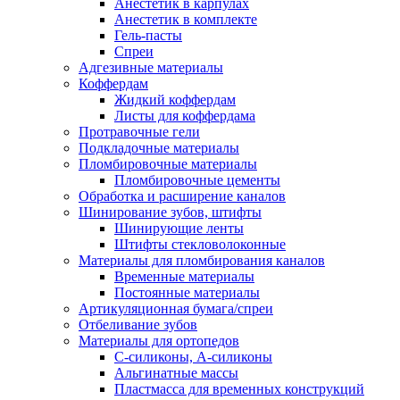
Анестетик в карпулах
Анестетик в комплекте
Гель-пасты
Спреи
Адгезивные материалы
Коффердам
Жидкий коффердам
Листы для коффердама
Протравочные гели
Подкладочные материалы
Пломбировочные материалы
Пломбировочные цементы
Обработка и расширение каналов
Шинирование зубов, штифты
Шинирующие ленты
Штифты стекловолоконные
Материалы для пломбирования каналов
Временные материалы
Постоянные материалы
Артикуляционная бумага/спреи
Отбеливание зубов
Материалы для ортопедов
C-силиконы, А-силиконы
Альгинатные массы
Пластмасса для временных конструкций