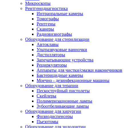
Микроскопы
Рентгенодиагностика
Интраоральные камеры
Томографы
Рентгены
Сканеры
Радиовизиографы
Оборудование для стерилизации
Автоклавы
Ультразвуковые ванночки
Дистилляторы
Запечатывающие устройства
Рециркуляторы
Аппараты для чистки/смазки наконечников
Бактерицидные камеры
Моечно - дезинфекционные машины
Оборудование для терапии
Пескоструйный пистолеты
Скейлеры
Полимеризационные лампы
Зубоотбеливающие лампы
Оборудование для хирургии
Физиодиспенсеры
Пьезотомы
Оборудование для эндодонтии