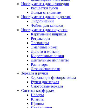
Инструменты для ортопедии
Расцветки зубов
Ложки оттискные
Инструменты для эндодонтии
Эндолинейки
Файлы для каналов
Инструменты для хирургии
Карпульные шприцы
Ретракторы
Элеваторы
Эмалевые ножи
Долото и мотыги
Кюретажные ложки
Дентальные импланты
Распаторы
Лезвия/скальпели
Зеркала и ручки
Зеркала для фотопротокола
Ручки для зеркал
Смотровые зеркала
Система коффердам
Наборы
Клампы
Щипцы
Пробойники