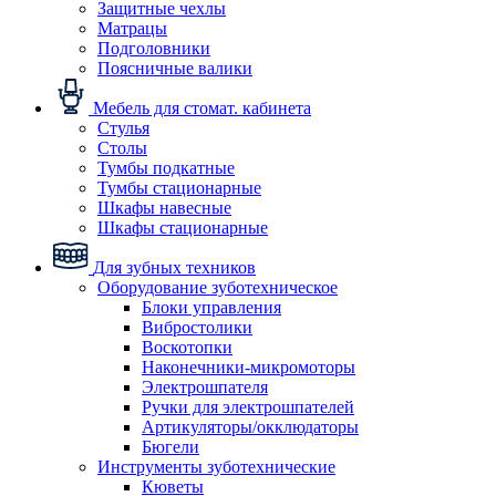
Защитные чехлы
Матрацы
Подголовники
Поясничные валики
Мебель для стомат. кабинета
Стулья
Столы
Тумбы подкатные
Тумбы стационарные
Шкафы навесные
Шкафы стационарные
Для зубных техников
Оборудование зуботехническое
Блоки управления
Вибростолики
Воскотопки
Наконечники-микромоторы
Электрошпателя
Ручки для электрошпателей
Артикуляторы/окклюдаторы
Бюгели
Инструменты зуботехнические
Кюветы