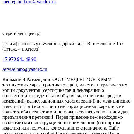
medregion.krim@yandex.ru
Сервисный центр
г. Симферополь ул. Железнодорожная д.1В помещение 155
(1этаж, 4 подъезд)
+7 978 941 49 90
servise.mrk@yandex.ru
Внимание! Размещение ООО "МЕДРЕГИОН КРЫМ"
технических характеристик товаров, макетов и графических
копий документов (сертификатов и деклараций о
соответствии, свидетельств об утверждении типа средств
измерений, регистрационных удостоверений на медицинские
изделия и т. д.) носит чисто информационный характер, не
является обязательством и не может служить основанием для
предъявления претензий. Перед применением необходимо
ознакомиться с инструкцией по применению (паспортом
изделия) или получить консультацию специалиста. Сайт
использует файлы cookie. Они позволяют узнавать Вас и