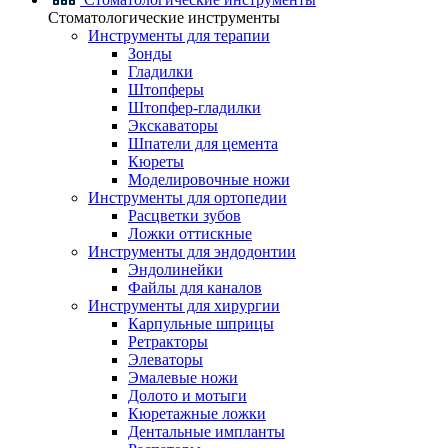
Стоматологические инструменты
Инструменты для терапии
Зонды
Гладилки
Штопферы
Штопфер-гладилки
Экскаваторы
Шпатели для цемента
Кюреты
Моделировочные ножи
Инструменты для ортопедии
Расцветки зубов
Ложки оттискные
Инструменты для эндодонтии
Эндолинейки
Файлы для каналов
Инструменты для хирургии
Карпульные шприцы
Ретракторы
Элеваторы
Эмалевые ножи
Долото и мотыги
Кюретажные ложки
Дентальные импланты