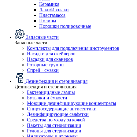
Керамика
Лаки/Изолаки
Пластамасса
Полиры
Порошки полировочные
Запасные части
Запасные части
Комплекты для подключения инструментов
Насадки для скейлеров
Насадки для сканеров
Роторные группы
Спрей - смазки
Дезинфекция и стерилизация
Дезинфекция и стерилизация
Бактерицидные лампы
Бутылки и ёмкости
Моющие-дезинфицирующие концентраты
Спиртосодержащие антисептики
Дезинфицирующие салфетки
Средства по уходу за кожей
Пакеты для стерилизации
Рулоны для стерилизации
Индикаторы и журналы