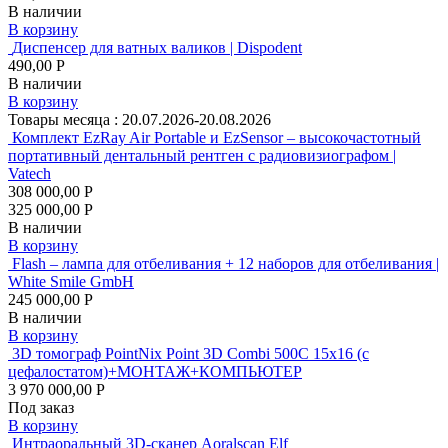
В наличии
В корзину
Диспенсер для ватных валиков | Dispodent
490,00 Р
В наличии
В корзину
Товары месяца :
20.07.2026-20.08.2026
Комплект EzRay Air Portable и EzSensor – высокочастотный
портативный дентальный рентген с радиовизиографом |
Vatech
308 000,00 Р
325 000,00 Р
В наличии
В корзину
Flash – лампа для отбеливания + 12 наборов для отбеливания |
White Smile GmbH
245 000,00 Р
В наличии
В корзину
3D томограф PointNix Point 3D Combi 500C 15х16 (с
цефалостатом)+МОНТАЖ+КОМПЬЮТЕР
3 970 000,00 Р
Под заказ
В корзину
Интраоральный 3D-сканер Aoralscan Elf