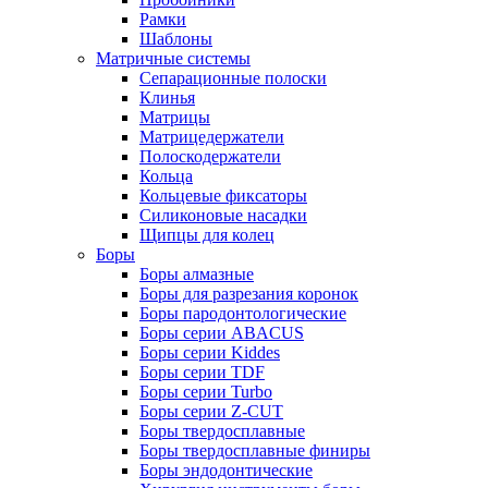
Рамки
Шаблоны
Матричные системы
Сепарационные полоски
Клинья
Матрицы
Матрицедержатели
Полоскодержатели
Кольца
Кольцевые фиксаторы
Силиконовые насадки
Щипцы для колец
Боры
Боры алмазные
Боры для разрезания коронок
Боры пародонтологические
Боры серии ABACUS
Боры серии Kiddes
Боры серии TDF
Боры серии Turbo
Боры серии Z-CUT
Боры твердосплавные
Боры твердосплавные финиры
Боры эндодонтические