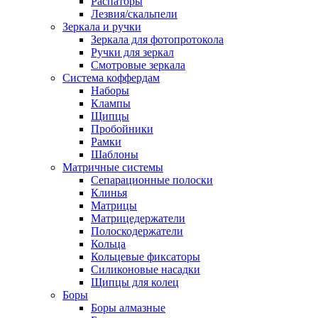
Распаторы
Лезвия/скальпели
Зеркала и ручки
Зеркала для фотопротокола
Ручки для зеркал
Смотровые зеркала
Система коффердам
Наборы
Клампы
Щипцы
Пробойники
Рамки
Шаблоны
Матричные системы
Сепарационные полоски
Клинья
Матрицы
Матрицедержатели
Полоскодержатели
Кольца
Кольцевые фиксаторы
Силиконовые насадки
Щипцы для колец
Боры
Боры алмазные