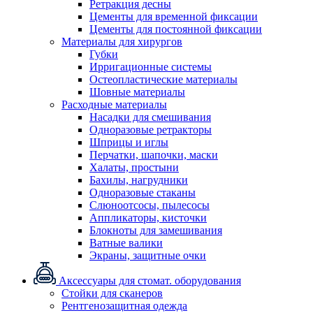
Ретракция десны
Цементы для временной фиксации
Цементы для постоянной фиксации
Материалы для хирургов
Губки
Ирригационные системы
Остеопластические материалы
Шовные материалы
Расходные материалы
Насадки для смешивания
Одноразовые ретракторы
Шприцы и иглы
Перчатки, шапочки, маски
Халаты, простыни
Бахилы, нагрудники
Одноразовые стаканы
Слюноотсосы, пылесосы
Аппликаторы, кисточки
Блокноты для замешивания
Ватные валики
Экраны, защитные очки
Аксессуары для стомат. оборудования
Стойки для сканеров
Рентгенозащитная одежда