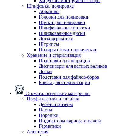
Хирургия инструменты боры
Шлифовка, полировка
Абразивы
Головки для полировки
Щётки для полировки
Шлифовальные полоски
Шлифовальные диски
Дискодержатели
Штрипсы
Полиры стоматологические
Хранение и стерилизация
Подставки для шприцов
Диспенсеры для ватных валиков
Лотки
Подставки для файлов/боров
Боксы для стерилизации
Стоматологические материалы
Профилактика и гигиена
Десенситайзеры
Пасты
Порошки
Индикаторы кариеса и налета
Герметики
Анестезия