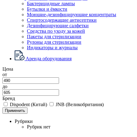
Бактерицидные лампы
Бутылки и ёмкости
Моющие-дезинфицирующие концентраты
Спиртосодержащие антисептики
Дезинфицирующие салфетки
Средства по уходу за кожей
Пакеты для стерилизации
Рулоны для стерилизации
Индикаторы и журналы
Аренда оборудования
Цена
от
до
Бренд
Dispodent (Китай)
JNB (Великобритания)
Применить
Рубрики
Рубрик нет