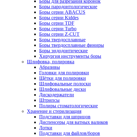
Боры для разрезания коронок
Боры пародонтологические
Боры серии ABACUS
Боры серии Kiddes
Боры серии TDF
Боры серии Turbo
Боры серии Z-CUT
Боры твердосплавные
Боры твердосплавные финиры
Боры эндодонтические
Хирургия инструменты боры
Шлифовка, полировка
Абразивы
Головки для полировки
Щётки для полировки
Шлифовальные полоски
Шлифовальные диски
Дискодержатели
Штрипсы
Полиры стоматологические
Хранение и стерилизация
Подставки для шприцов
Диспенсеры для ватных валиков
Лотки
Подставки для файлов/боров