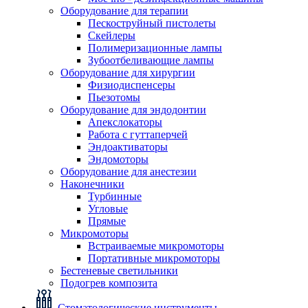
Оборудование для терапии
Пескоструйный пистолеты
Скейлеры
Полимеризационные лампы
Зубоотбеливающие лампы
Оборудование для хирургии
Физиодиспенсеры
Пьезотомы
Оборудование для эндодонтии
Апекслокаторы
Работа с гуттаперчей
Эндоактиваторы
Эндомоторы
Оборудование для анестезии
Наконечники
Турбинные
Угловые
Прямые
Микромоторы
Встраиваемые микромоторы
Портативные микромоторы
Бестеневые светильники
Подогрев композита
Стоматологические инструменты