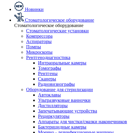
Новинки
Стоматологическое оборудование
Стоматологическое оборудование
Стоматологические установки
Компрессора
Аспираторы
Помпы
Микроскопы
Рентгенодиагностика
Интраоральные камеры
Томографы
Рентгены
Сканеры
Радиовизиографы
Оборудование для стерилизации
Автоклавы
Ультразвуковые ванночки
Дистилляторы
Запечатывающие устройства
Рециркуляторы
Аппараты для чистки/смазки наконечников
Бактерицидные камеры
Моечно - дезинфекционные машины