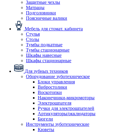
Защитные чехлы
Матрацы
Подголовники
Поясничные валики
Мебель для стомат. кабинета
Стулья
Столы
Тумбы подкатные
Тумбы стационарные
Шкафы навесные
Шкафы стационарные
Для зубных техников
Оборудование зуботехническое
Блоки управления
Вибростолики
Воскотопки
Наконечники-микромоторы
Электрошпателя
Ручки для электрошпателей
Артикуляторы/окклюдаторы
Бюгели
Инструменты зуботехнические
Кюветы