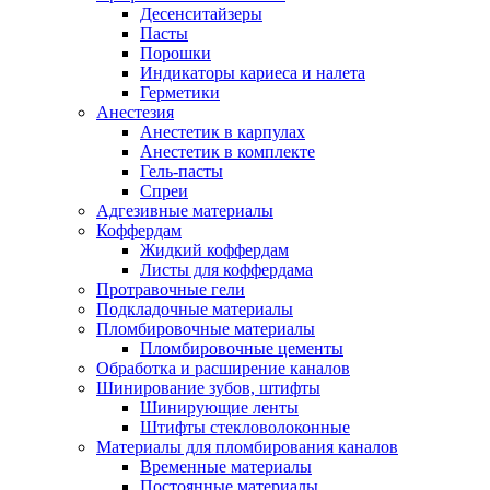
Десенситайзеры
Пасты
Порошки
Индикаторы кариеса и налета
Герметики
Анестезия
Анестетик в карпулах
Анестетик в комплекте
Гель-пасты
Спреи
Адгезивные материалы
Коффердам
Жидкий коффердам
Листы для коффердама
Протравочные гели
Подкладочные материалы
Пломбировочные материалы
Пломбировочные цементы
Обработка и расширение каналов
Шинирование зубов, штифты
Шинирующие ленты
Штифты стекловолоконные
Материалы для пломбирования каналов
Временные материалы
Постоянные материалы