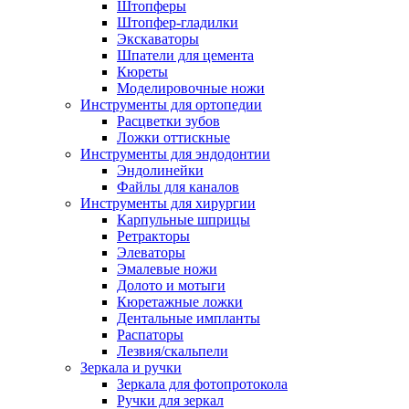
Штопферы
Штопфер-гладилки
Экскаваторы
Шпатели для цемента
Кюреты
Моделировочные ножи
Инструменты для ортопедии
Расцветки зубов
Ложки оттискные
Инструменты для эндодонтии
Эндолинейки
Файлы для каналов
Инструменты для хирургии
Карпульные шприцы
Ретракторы
Элеваторы
Эмалевые ножи
Долото и мотыги
Кюретажные ложки
Дентальные импланты
Распаторы
Лезвия/скальпели
Зеркала и ручки
Зеркала для фотопротокола
Ручки для зеркал