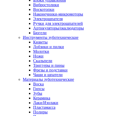
Блоки управления
Вибростолики
Воскотопки
Наконечники-микромоторы
Электрошпателя
Ручки для электрошпателей
Артикуляторы/окклюдаторы
Бюгели
Инструменты зуботехнические
Кюветы
Лобзики и пилки
Молотки
Ножи
Скальпели
Триггеры и пины
Фрезы и подставки
Чаши и шпатели
Материалы зуботехнические
Воска
Гипсы
Зубы
Керамика
Лаки/Изолаки
Пластамасса
Полиры