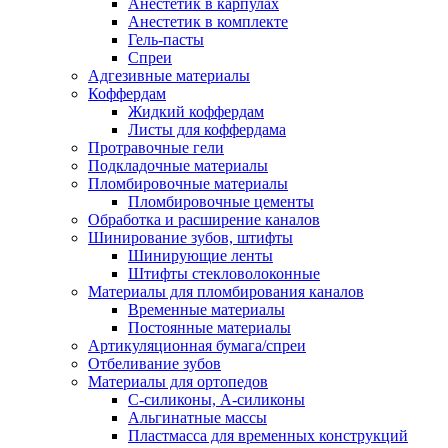
Анестетик в карпулах
Анестетик в комплекте
Гель-пасты
Спреи
Адгезивные материалы
Коффердам
Жидкий коффердам
Листы для коффердама
Протравочные гели
Подкладочные материалы
Пломбировочные материалы
Пломбировочные цементы
Обработка и расширение каналов
Шинирование зубов, штифты
Шинирующие ленты
Штифты стекловолоконные
Материалы для пломбирования каналов
Временные материалы
Постоянные материалы
Артикуляционная бумага/спреи
Отбеливание зубов
Материалы для ортопедов
C-силиконы, А-силиконы
Альгинатные массы
Пластмасса для временных конструкций