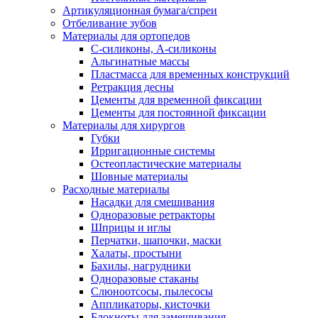
Артикуляционная бумага/спреи
Отбеливание зубов
Материалы для ортопедов
C-силиконы, А-силиконы
Альгинатные массы
Пластмасса для временных конструкций
Ретракция десны
Цементы для временной фиксации
Цементы для постоянной фиксации
Материалы для хирургов
Губки
Ирригационные системы
Остеопластические материалы
Шовные материалы
Расходные материалы
Насадки для смешивания
Одноразовые ретракторы
Шприцы и иглы
Перчатки, шапочки, маски
Халаты, простыни
Бахилы, нагрудники
Одноразовые стаканы
Слюноотсосы, пылесосы
Аппликаторы, кисточки
Блокноты для замешивания