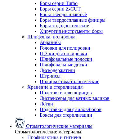
Боры серии Turbo
Боры серии Z-CUT
Боры твердосплавные
Боры твердосплавные финиры
Боры эндодонтические
Хирургия инструменты боры
Шлифовка, полировка
Абразивы
Головки для полировки
Щётки для полировки
Шлифовальные полоски
Шлифовальные диски
Дискодержатели
Штрипсы
Полиры стоматологические
Хранение и стерилизация
Подставки для шприцов
Диспенсеры для ватных валиков
Лотки
Подставки для файлов/боров
Боксы для стерилизации
Стоматологические материалы
Стоматологические материалы
Профилактика и гигиена