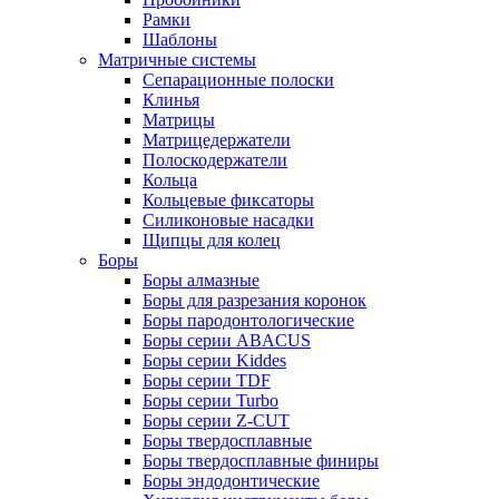
Рамки
Шаблоны
Матричные системы
Сепарационные полоски
Клинья
Матрицы
Матрицедержатели
Полоскодержатели
Кольца
Кольцевые фиксаторы
Силиконовые насадки
Щипцы для колец
Боры
Боры алмазные
Боры для разрезания коронок
Боры пародонтологические
Боры серии ABACUS
Боры серии Kiddes
Боры серии TDF
Боры серии Turbo
Боры серии Z-CUT
Боры твердосплавные
Боры твердосплавные финиры
Боры эндодонтические