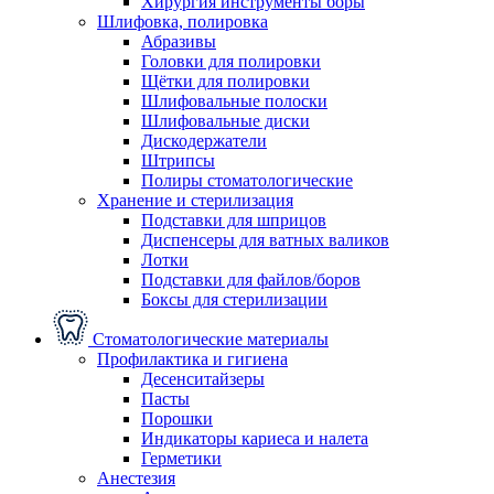
Хирургия инструменты боры
Шлифовка, полировка
Абразивы
Головки для полировки
Щётки для полировки
Шлифовальные полоски
Шлифовальные диски
Дискодержатели
Штрипсы
Полиры стоматологические
Хранение и стерилизация
Подставки для шприцов
Диспенсеры для ватных валиков
Лотки
Подставки для файлов/боров
Боксы для стерилизации
Стоматологические материалы
Профилактика и гигиена
Десенситайзеры
Пасты
Порошки
Индикаторы кариеса и налета
Герметики
Анестезия