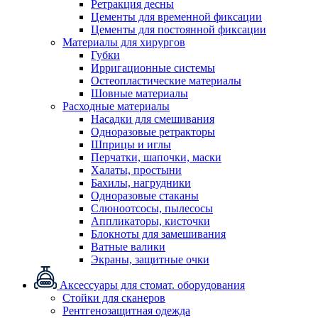
Ретракция десны
Цементы для временной фиксации
Цементы для постоянной фиксации
Материалы для хирургов
Губки
Ирригационные системы
Остеопластические материалы
Шовные материалы
Расходные материалы
Насадки для смешивания
Одноразовые ретракторы
Шприцы и иглы
Перчатки, шапочки, маски
Халаты, простыни
Бахилы, нагрудники
Одноразовые стаканы
Слюноотсосы, пылесосы
Аппликаторы, кисточки
Блокноты для замешивания
Ватные валики
Экраны, защитные очки
Аксессуары для стомат. оборудования
Стойки для сканеров
Рентгенозащитная одежда