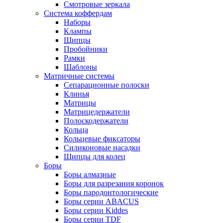
Смотровые зеркала
Система коффердам
Наборы
Клампы
Щипцы
Пробойники
Рамки
Шаблоны
Матричные системы
Сепарационные полоски
Клинья
Матрицы
Матрицедержатели
Полоскодержатели
Кольца
Кольцевые фиксаторы
Силиконовые насадки
Щипцы для колец
Боры
Боры алмазные
Боры для разрезания коронок
Боры пародонтологические
Боры серии ABACUS
Боры серии Kiddes
Боры серии TDF