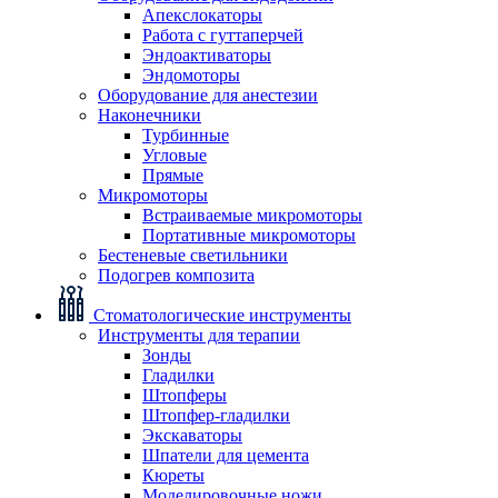
Апекслокаторы
Работа с гуттаперчей
Эндоактиваторы
Эндомоторы
Оборудование для анестезии
Наконечники
Турбинные
Угловые
Прямые
Микромоторы
Встраиваемые микромоторы
Портативные микромоторы
Бестеневые светильники
Подогрев композита
Стоматологические инструменты
Инструменты для терапии
Зонды
Гладилки
Штопферы
Штопфер-гладилки
Экскаваторы
Шпатели для цемента
Кюреты
Моделировочные ножи