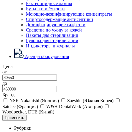
Бактерицидные лампы
Бутылки и ёмкости
Моющие-дезинфицирующие концентраты
Спиртосодержащие антисептики
Дезинфицирующие салфетки
Средства по уходу за кожей
Пакеты для стерилизации
Рулоны для стерилизации
Индикаторы и журналы
Аренда оборудования
Цена
от
до
Бренд
NSK Nakanishi (Япония)
Saeshin (Южная Корея)
Satelec (Франция)
W&H DentalWerk (Австрия)
Woodpecker, DTE (Китай)
Применить
Рубрики