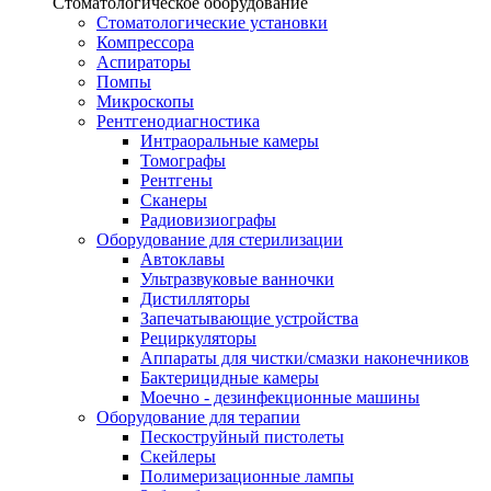
Стоматологическое оборудование
Стоматологические установки
Компрессора
Аспираторы
Помпы
Микроскопы
Рентгенодиагностика
Интраоральные камеры
Томографы
Рентгены
Сканеры
Радиовизиографы
Оборудование для стерилизации
Автоклавы
Ультразвуковые ванночки
Дистилляторы
Запечатывающие устройства
Рециркуляторы
Аппараты для чистки/смазки наконечников
Бактерицидные камеры
Моечно - дезинфекционные машины
Оборудование для терапии
Пескоструйный пистолеты
Скейлеры
Полимеризационные лампы