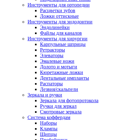
Инструменты для ортопедии
Расцветки зубов
Ложки оттискные
Инструменты для эндодонтии
Эндолинейки
Файлы для каналов
Инструменты для хирургии
Карпульные шприцы
Ретракторы
Элеваторы
Эмалевые ножи
Долото и мотыги
Кюретажные ложки
Дентальные импланты
Распаторы
Лезвия/скальпели
Зеркала и ручки
Зеркала для фотопротокола
Ручки для зеркал
Смотровые зеркала
Система коффердам
Наборы
Клампы
Щипцы
Пробойники