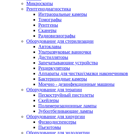
Микроскопы
Рентгенодиагностика
Интраоральные камеры
Томографы
Рентгены
Сканеры
Радиовизиографы
Оборудование для стерилизации
Автоклавы
Ультразвуковые ванночки
Дистилляторы
Запечатывающие устройства
Рециркуляторы
Аппараты для чистки/смазки наконечников
Бактерицидные камеры
Моечно - дезинфекционные машины
Оборудование для терапии
Пескоструйный пистолеты
Скейлеры
Полимеризационные лампы
Зубоотбеливающие лампы
Оборудование для хирургии
Физиодиспенсеры
Пьезотомы
Оборудование для эндодонтии