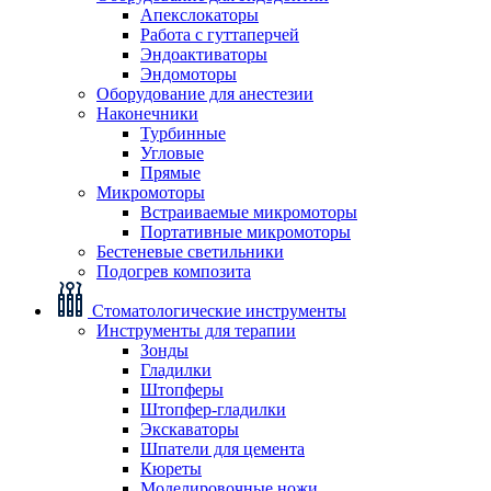
Апекслокаторы
Работа с гуттаперчей
Эндоактиваторы
Эндомоторы
Оборудование для анестезии
Наконечники
Турбинные
Угловые
Прямые
Микромоторы
Встраиваемые микромоторы
Портативные микромоторы
Бестеневые светильники
Подогрев композита
Стоматологические инструменты
Инструменты для терапии
Зонды
Гладилки
Штопферы
Штопфер-гладилки
Экскаваторы
Шпатели для цемента
Кюреты
Моделировочные ножи