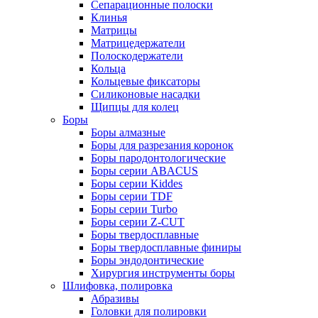
Сепарационные полоски
Клинья
Матрицы
Матрицедержатели
Полоскодержатели
Кольца
Кольцевые фиксаторы
Силиконовые насадки
Щипцы для колец
Боры
Боры алмазные
Боры для разрезания коронок
Боры пародонтологические
Боры серии ABACUS
Боры серии Kiddes
Боры серии TDF
Боры серии Turbo
Боры серии Z-CUT
Боры твердосплавные
Боры твердосплавные финиры
Боры эндодонтические
Хирургия инструменты боры
Шлифовка, полировка
Абразивы
Головки для полировки