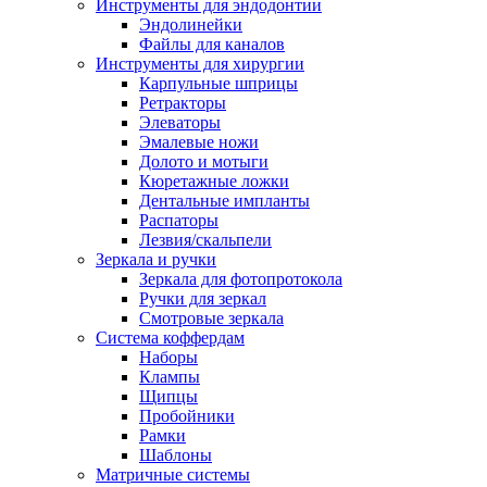
Инструменты для эндодонтии
Эндолинейки
Файлы для каналов
Инструменты для хирургии
Карпульные шприцы
Ретракторы
Элеваторы
Эмалевые ножи
Долото и мотыги
Кюретажные ложки
Дентальные импланты
Распаторы
Лезвия/скальпели
Зеркала и ручки
Зеркала для фотопротокола
Ручки для зеркал
Смотровые зеркала
Система коффердам
Наборы
Клампы
Щипцы
Пробойники
Рамки
Шаблоны
Матричные системы