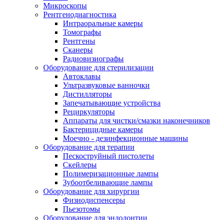
Микроскопы
Рентгенодиагностика
Интраоральные камеры
Томографы
Рентгены
Сканеры
Радиовизиографы
Оборудование для стерилизации
Автоклавы
Ультразвуковые ванночки
Дистилляторы
Запечатывающие устройства
Рециркуляторы
Аппараты для чистки/смазки наконечников
Бактерицидные камеры
Моечно - дезинфекционные машины
Оборудование для терапии
Пескоструйный пистолеты
Скейлеры
Полимеризационные лампы
Зубоотбеливающие лампы
Оборудование для хирургии
Физиодиспенсеры
Пьезотомы
Оборудование для эндодонтии