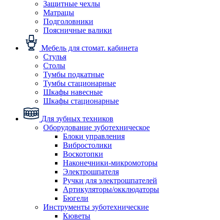
Защитные чехлы
Матрацы
Подголовники
Поясничные валики
Мебель для стомат. кабинета
Стулья
Столы
Тумбы подкатные
Тумбы стационарные
Шкафы навесные
Шкафы стационарные
Для зубных техников
Оборудование зуботехническое
Блоки управления
Вибростолики
Воскотопки
Наконечники-микромоторы
Электрошпателя
Ручки для электрошпателей
Артикуляторы/окклюдаторы
Бюгели
Инструменты зуботехнические
Кюветы