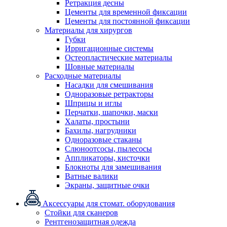
Ретракция десны
Цементы для временной фиксации
Цементы для постоянной фиксации
Материалы для хирургов
Губки
Ирригационные системы
Остеопластические материалы
Шовные материалы
Расходные материалы
Насадки для смешивания
Одноразовые ретракторы
Шприцы и иглы
Перчатки, шапочки, маски
Халаты, простыни
Бахилы, нагрудники
Одноразовые стаканы
Слюноотсосы, пылесосы
Аппликаторы, кисточки
Блокноты для замешивания
Ватные валики
Экраны, защитные очки
Аксессуары для стомат. оборудования
Стойки для сканеров
Рентгенозащитная одежда