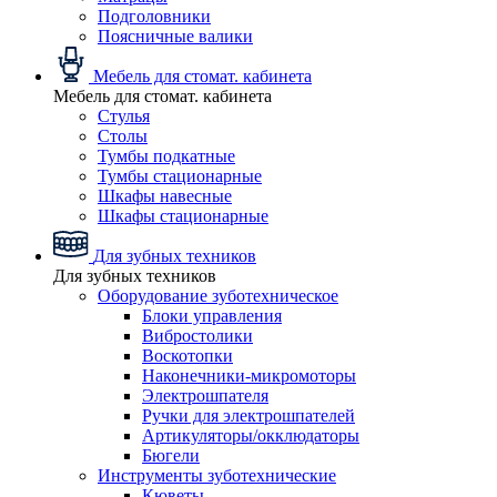
Подголовники
Поясничные валики
Мебель для стомат. кабинета
Мебель для стомат. кабинета
Стулья
Столы
Тумбы подкатные
Тумбы стационарные
Шкафы навесные
Шкафы стационарные
Для зубных техников
Для зубных техников
Оборудование зуботехническое
Блоки управления
Вибростолики
Воскотопки
Наконечники-микромоторы
Электрошпателя
Ручки для электрошпателей
Артикуляторы/окклюдаторы
Бюгели
Инструменты зуботехнические
Кюветы