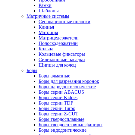
Рамки
Шаблоны
Матричные системы
Сепарационные полоски
Клинья
Матрицы
Матрицедержатели
Полоскодержатели
Кольца
Кольцевые фиксаторы
Силиконовые насадки
Щипцы для колец
Боры
Боры алмазные
Боры для разрезания коронок
Боры пародонтологические
Боры серии ABACUS
Боры серии Kiddes
Боры серии TDF
Боры серии Turbo
Боры серии Z-CUT
Боры твердосплавные
Боры твердосплавные финиры
Боры эндодонтические