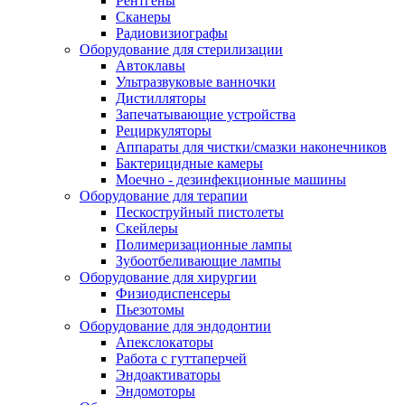
Рентгены
Сканеры
Радиовизиографы
Оборудование для стерилизации
Автоклавы
Ультразвуковые ванночки
Дистилляторы
Запечатывающие устройства
Рециркуляторы
Аппараты для чистки/смазки наконечников
Бактерицидные камеры
Моечно - дезинфекционные машины
Оборудование для терапии
Пескоструйный пистолеты
Скейлеры
Полимеризационные лампы
Зубоотбеливающие лампы
Оборудование для хирургии
Физиодиспенсеры
Пьезотомы
Оборудование для эндодонтии
Апекслокаторы
Работа с гуттаперчей
Эндоактиваторы
Эндомоторы