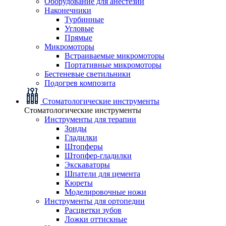
Оборудование для анестезии
Наконечники
Турбинные
Угловые
Прямые
Микромоторы
Встраиваемые микромоторы
Портативные микромоторы
Бестеневые светильники
Подогрев композита
Стоматологические инструменты
Стоматологические инструменты
Инструменты для терапии
Зонды
Гладилки
Штопферы
Штопфер-гладилки
Экскаваторы
Шпатели для цемента
Кюреты
Моделировочные ножи
Инструменты для ортопедии
Расцветки зубов
Ложки оттискные