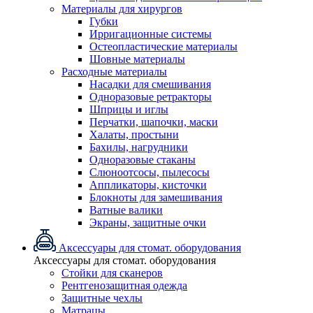
Материалы для хирургов
Губки
Ирригационные системы
Остеопластические материалы
Шовные материалы
Расходные материалы
Насадки для смешивания
Одноразовые ретракторы
Шприцы и иглы
Перчатки, шапочки, маски
Халаты, простыни
Бахилы, нагрудники
Одноразовые стаканы
Слюноотсосы, пылесосы
Аппликаторы, кисточки
Блокноты для замешивания
Ватные валики
Экраны, защитные очки
Аксессуары для стомат. оборудования
Аксессуары для стомат. оборудования
Стойки для сканеров
Рентгенозащитная одежда
Защитные чехлы
Матрацы