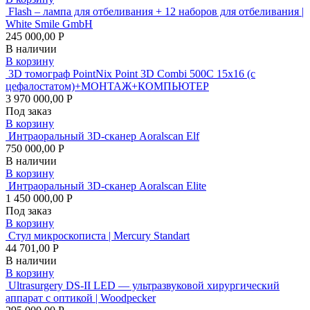
Flash – лампа для отбеливания + 12 наборов для отбеливания |
White Smile GmbH
245 000,00 Р
В наличии
В корзину
3D томограф PointNix Point 3D Combi 500C 15х16 (с
цефалостатом)+МОНТАЖ+КОМПЬЮТЕР
3 970 000,00 Р
Под заказ
В корзину
Интраоральный 3D-сканер Aoralscan Elf
750 000,00 Р
В наличии
В корзину
Интраоральный 3D-сканер Aoralscan Elite
1 450 000,00 Р
Под заказ
В корзину
Стул микроскописта | Mercury Standart
44 701,00 Р
В наличии
В корзину
Ultrasurgery DS-II LED — ультразвуковой хирургический
аппарат с оптикой | Woodpecker