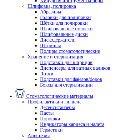
Хирургия инструменты боры
Шлифовка, полировка
Абразивы
Головки для полировки
Щётки для полировки
Шлифовальные полоски
Шлифовальные диски
Дискодержатели
Штрипсы
Полиры стоматологические
Хранение и стерилизация
Подставки для шприцов
Диспенсеры для ватных валиков
Лотки
Подставки для файлов/боров
Боксы для стерилизации
Стоматологические материалы
Профилактика и гигиена
Десенситайзеры
Пасты
Порошки
Индикаторы кариеса и налета
Герметики
Анестезия