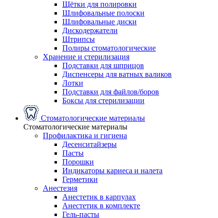
Щётки для полировки
Шлифовальные полоски
Шлифовальные диски
Дискодержатели
Штрипсы
Полиры стоматологические
Хранение и стерилизация
Подставки для шприцов
Диспенсеры для ватных валиков
Лотки
Подставки для файлов/боров
Боксы для стерилизации
Стоматологические материалы
Стоматологические материалы
Профилактика и гигиена
Десенситайзеры
Пасты
Порошки
Индикаторы кариеса и налета
Герметики
Анестезия
Анестетик в карпулах
Анестетик в комплекте
Гель-пасты