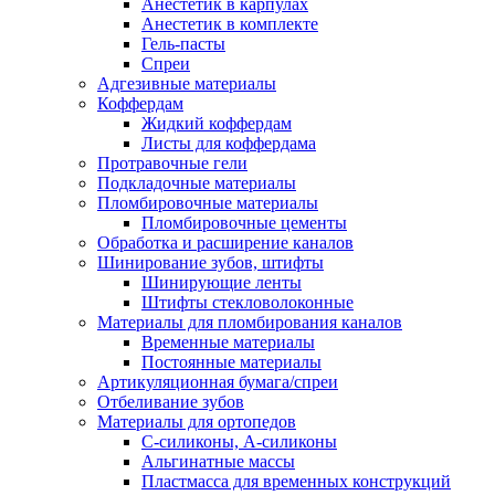
Анестетик в карпулах
Анестетик в комплекте
Гель-пасты
Спреи
Адгезивные материалы
Коффердам
Жидкий коффердам
Листы для коффердама
Протравочные гели
Подкладочные материалы
Пломбировочные материалы
Пломбировочные цементы
Обработка и расширение каналов
Шинирование зубов, штифты
Шинирующие ленты
Штифты стекловолоконные
Материалы для пломбирования каналов
Временные материалы
Постоянные материалы
Артикуляционная бумага/спреи
Отбеливание зубов
Материалы для ортопедов
C-силиконы, А-силиконы
Альгинатные массы
Пластмасса для временных конструкций