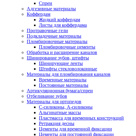
Спреи
Адгезивные материалы
Коффердам
Жидкий коффердам
Листы для коффердама
Протравочные гели
Подкладочные материалы
Пломбировочные материалы
Пломбировочные цементы
Обработка и расширение каналов
Шинирование зубов, штифты
Шинирующие ленты
Штифты стекловолоконные
Материалы для пломбирования каналов
Временные материалы
Постоянные материалы
Артикуляционная бумага/спреи
Отбеливание зубов
Материалы для ортопедов
C-силиконы, А-силиконы
Альгинатные массы
Пластмасса для временных конструкций
Ретракция десны
Цементы для временной фиксации
Цементы для постоянной фиксации