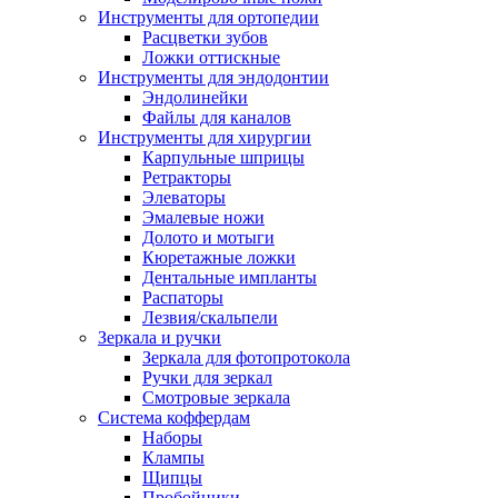
Инструменты для ортопедии
Расцветки зубов
Ложки оттискные
Инструменты для эндодонтии
Эндолинейки
Файлы для каналов
Инструменты для хирургии
Карпульные шприцы
Ретракторы
Элеваторы
Эмалевые ножи
Долото и мотыги
Кюретажные ложки
Дентальные импланты
Распаторы
Лезвия/скальпели
Зеркала и ручки
Зеркала для фотопротокола
Ручки для зеркал
Смотровые зеркала
Система коффердам
Наборы
Клампы
Щипцы
Пробойники