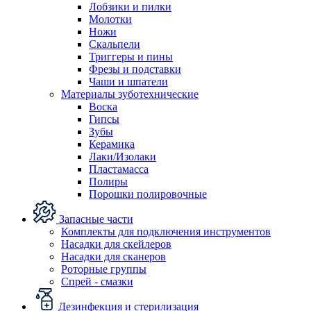
Лобзики и пилки
Молотки
Ножи
Скальпели
Триггеры и пины
Фрезы и подставки
Чаши и шпатели
Материалы зуботехнические
Воска
Гипсы
Зубы
Керамика
Лаки/Изолаки
Пластамасса
Полиры
Порошки полировочные
Запасные части
Комплекты для подключения инструментов
Насадки для скейлеров
Насадки для сканеров
Роторные группы
Спрей - смазки
Дезинфекция и стерилизация