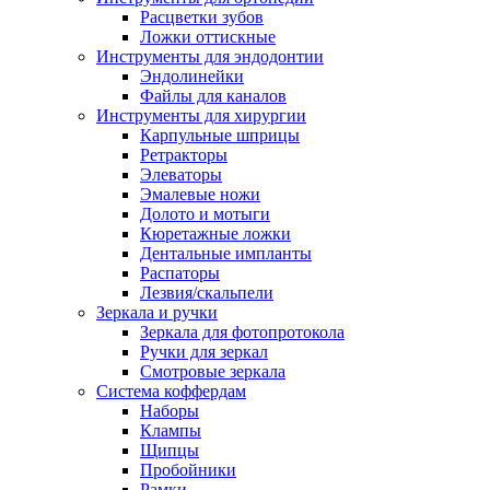
Расцветки зубов
Ложки оттискные
Инструменты для эндодонтии
Эндолинейки
Файлы для каналов
Инструменты для хирургии
Карпульные шприцы
Ретракторы
Элеваторы
Эмалевые ножи
Долото и мотыги
Кюретажные ложки
Дентальные импланты
Распаторы
Лезвия/скальпели
Зеркала и ручки
Зеркала для фотопротокола
Ручки для зеркал
Смотровые зеркала
Система коффердам
Наборы
Клампы
Щипцы
Пробойники
Рамки