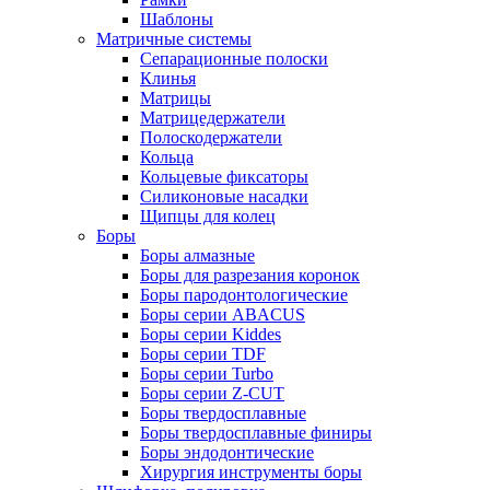
Шаблоны
Матричные системы
Сепарационные полоски
Клинья
Матрицы
Матрицедержатели
Полоскодержатели
Кольца
Кольцевые фиксаторы
Силиконовые насадки
Щипцы для колец
Боры
Боры алмазные
Боры для разрезания коронок
Боры пародонтологические
Боры серии ABACUS
Боры серии Kiddes
Боры серии TDF
Боры серии Turbo
Боры серии Z-CUT
Боры твердосплавные
Боры твердосплавные финиры
Боры эндодонтические
Хирургия инструменты боры