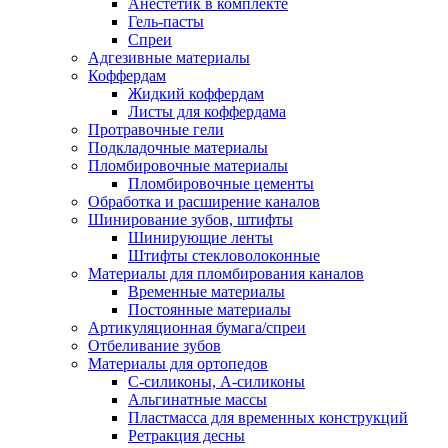
Анестетик в комплекте
Гель-пасты
Спреи
Адгезивные материалы
Коффердам
Жидкий коффердам
Листы для коффердама
Протравочные гели
Подкладочные материалы
Пломбировочные материалы
Пломбировочные цементы
Обработка и расширение каналов
Шинирование зубов, штифты
Шинирующие ленты
Штифты стекловолоконные
Материалы для пломбирования каналов
Временные материалы
Постоянные материалы
Артикуляционная бумага/спреи
Отбеливание зубов
Материалы для ортопедов
C-силиконы, А-силиконы
Альгинатные массы
Пластмасса для временных конструкций
Ретракция десны