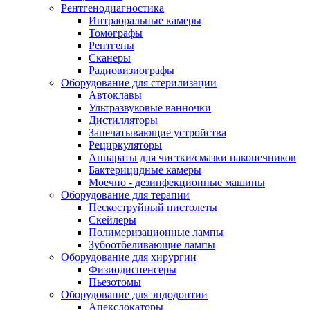
Рентгенодиагностика
Интраоральные камеры
Томографы
Рентгены
Сканеры
Радиовизиографы
Оборудование для стерилизации
Автоклавы
Ультразвуковые ванночки
Дистилляторы
Запечатывающие устройства
Рециркуляторы
Аппараты для чистки/смазки наконечников
Бактерицидные камеры
Моечно - дезинфекционные машины
Оборудование для терапии
Пескоструйный пистолеты
Скейлеры
Полимеризационные лампы
Зубоотбеливающие лампы
Оборудование для хирургии
Физиодиспенсеры
Пьезотомы
Оборудование для эндодонтии
Апекслокаторы