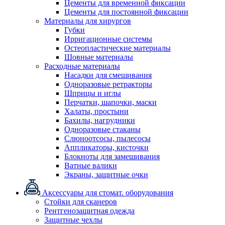
Цементы для временной фиксации
Цементы для постоянной фиксации
Материалы для хирургов
Губки
Ирригационные системы
Остеопластические материалы
Шовные материалы
Расходные материалы
Насадки для смешивания
Одноразовые ретракторы
Шприцы и иглы
Перчатки, шапочки, маски
Халаты, простыни
Бахилы, нагрудники
Одноразовые стаканы
Слюноотсосы, пылесосы
Аппликаторы, кисточки
Блокноты для замешивания
Ватные валики
Экраны, защитные очки
Аксессуары для стомат. оборудования
Стойки для сканеров
Рентгенозащитная одежда
Защитные чехлы