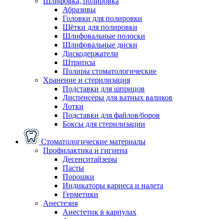
Шлифовка, полировка
Абразивы
Головки для полировки
Щётки для полировки
Шлифовальные полоски
Шлифовальные диски
Дискодержатели
Штрипсы
Полиры стоматологические
Хранение и стерилизация
Подставки для шприцов
Диспенсеры для ватных валиков
Лотки
Подставки для файлов/боров
Боксы для стерилизации
Стоматологические материалы
Профилактика и гигиена
Десенситайзеры
Пасты
Порошки
Индикаторы кариеса и налета
Герметики
Анестезия
Анестетик в карпулах