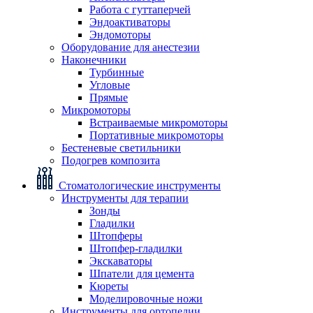
Работа с гуттаперчей
Эндоактиваторы
Эндомоторы
Оборудование для анестезии
Наконечники
Турбинные
Угловые
Прямые
Микромоторы
Встраиваемые микромоторы
Портативные микромоторы
Бестеневые светильники
Подогрев композита
Стоматологические инструменты
Инструменты для терапии
Зонды
Гладилки
Штопферы
Штопфер-гладилки
Экскаваторы
Шпатели для цемента
Кюреты
Моделировочные ножи
Инструменты для ортопедии