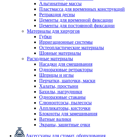
Альгинатные массы
Пластмасса для временных конструкций
Ретракция десны
Цементы для временной фиксации
Цементы для постоянной фиксации
Материалы для хирургов
Губки
Ирригационные системы
Остеопластические материалы
Шовные материалы
Расходные материалы
Насадки для смешивания
Одноразовые ретракторы
Шприцы и иглы
Перчатки, шапочки, маски
Халаты, простыни
Бахилы, нагрудники
Одноразовые стаканы
Слюноотсосы, пылесосы
Аппликаторы, кисточки
Блокноты для замешивания
Ватные валики
Экраны, защитные очки
Аксессуары для стомат. оборудования