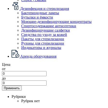
Дезинфекция и стерилизация
Бактерицидные лампы
Бутылки и ёмкости
Моющие-дезинфицирующие концентраты
Спиртосодержащие антисептики
Дезинфицирующие салфетки
Средства по уходу за кожей
Пакеты для стерилизации
Рулоны для стерилизации
Индикаторы и журналы
Аренда оборудования
Цена
от
до
Применить
Рубрики
Рубрик нет