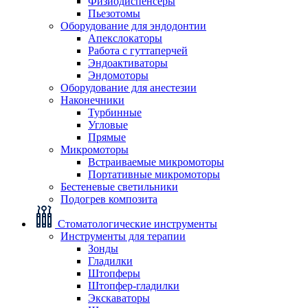
Физиодиспенсеры
Пьезотомы
Оборудование для эндодонтии
Апекслокаторы
Работа с гуттаперчей
Эндоактиваторы
Эндомоторы
Оборудование для анестезии
Наконечники
Турбинные
Угловые
Прямые
Микромоторы
Встраиваемые микромоторы
Портативные микромоторы
Бестеневые светильники
Подогрев композита
Стоматологические инструменты
Инструменты для терапии
Зонды
Гладилки
Штопферы
Штопфер-гладилки
Экскаваторы