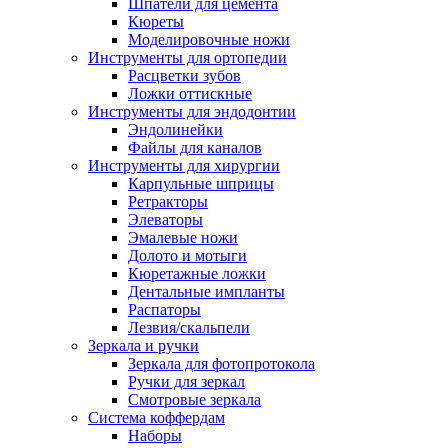
Шпатели для цемента
Кюреты
Моделировочные ножи
Инструменты для ортопедии
Расцветки зубов
Ложки оттискные
Инструменты для эндодонтии
Эндолинейки
Файлы для каналов
Инструменты для хирургии
Карпульные шприцы
Ретракторы
Элеваторы
Эмалевые ножи
Долото и мотыги
Кюретажные ложки
Дентальные импланты
Распаторы
Лезвия/скальпели
Зеркала и ручки
Зеркала для фотопротокола
Ручки для зеркал
Смотровые зеркала
Система коффердам
Наборы