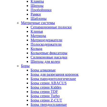
Клампы
Щипцы
Пробойники
Рамки
Шаблоны
Матричные системы
Сепарационные полоски
Клинья
Матрицы
Матрицедержатели
Полоскодержатели
Кольца
Кольцевые фиксаторы
Силиконовые насадки
Щипцы для колец
Боры
Боры алмазные
Боры для разрезания коронок
Боры пародонтологические
Боры серии ABACUS
Боры серии Kiddes
Боры серии TDF
Боры серии Turbo
Боры серии Z-CUT
Боры твердосплавные