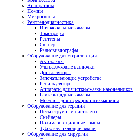
Аспираторы
Помпы
Микроскопы
Рентгенодиагностика
Интраоральные камеры
Томографы
Рентгены
Сканеры
Радиовизиографы
Оборудование для стерилизации
Автоклавы
Ультразвуковые ванночки
Дистилляторы
Запечатывающие устройства
Рециркуляторы
Аппараты для чистки/смазки наконечников
Бактерицидные камеры
Моечно - дезинфекционные машины
Оборудование для терапии
Пескоструйный пистолеты
Скейлеры
Полимеризационные лампы
Зубоотбеливающие лампы
Оборудование для хирургии