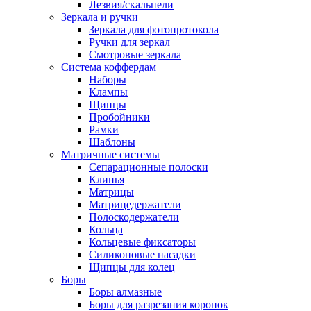
Лезвия/скальпели
Зеркала и ручки
Зеркала для фотопротокола
Ручки для зеркал
Смотровые зеркала
Система коффердам
Наборы
Клампы
Щипцы
Пробойники
Рамки
Шаблоны
Матричные системы
Сепарационные полоски
Клинья
Матрицы
Матрицедержатели
Полоскодержатели
Кольца
Кольцевые фиксаторы
Силиконовые насадки
Щипцы для колец
Боры
Боры алмазные
Боры для разрезания коронок