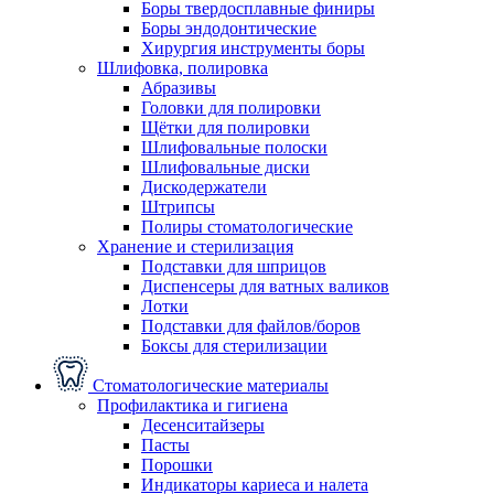
Боры твердосплавные финиры
Боры эндодонтические
Хирургия инструменты боры
Шлифовка, полировка
Абразивы
Головки для полировки
Щётки для полировки
Шлифовальные полоски
Шлифовальные диски
Дискодержатели
Штрипсы
Полиры стоматологические
Хранение и стерилизация
Подставки для шприцов
Диспенсеры для ватных валиков
Лотки
Подставки для файлов/боров
Боксы для стерилизации
Стоматологические материалы
Профилактика и гигиена
Десенситайзеры
Пасты
Порошки
Индикаторы кариеса и налета