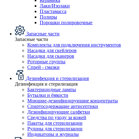
Керамика
Лаки/Изолаки
Пластамасса
Полиры
Порошки полировочные
Запасные части
Запасные части
Комплекты для подключения инструментов
Насадки для скейлеров
Насадки для сканеров
Роторные группы
Спрей - смазки
Дезинфекция и стерилизация
Дезинфекция и стерилизация
Бактерицидные лампы
Бутылки и ёмкости
Моющие-дезинфицирующие концентраты
Спиртосодержащие антисептики
Дезинфицирующие салфетки
Средства по уходу за кожей
Пакеты для стерилизации
Рулоны для стерилизации
Индикаторы и журналы