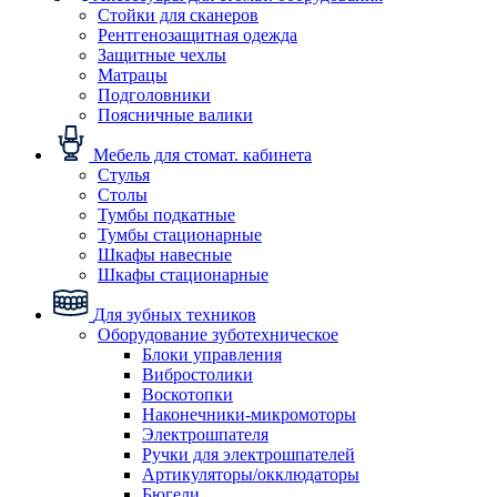
Стойки для сканеров
Рентгенозащитная одежда
Защитные чехлы
Матрацы
Подголовники
Поясничные валики
Мебель для стомат. кабинета
Стулья
Столы
Тумбы подкатные
Тумбы стационарные
Шкафы навесные
Шкафы стационарные
Для зубных техников
Оборудование зуботехническое
Блоки управления
Вибростолики
Воскотопки
Наконечники-микромоторы
Электрошпателя
Ручки для электрошпателей
Артикуляторы/окклюдаторы
Бюгели