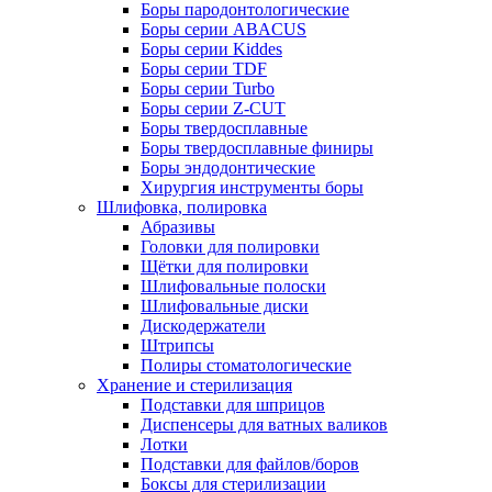
Боры пародонтологические
Боры серии ABACUS
Боры серии Kiddes
Боры серии TDF
Боры серии Turbo
Боры серии Z-CUT
Боры твердосплавные
Боры твердосплавные финиры
Боры эндодонтические
Хирургия инструменты боры
Шлифовка, полировка
Абразивы
Головки для полировки
Щётки для полировки
Шлифовальные полоски
Шлифовальные диски
Дискодержатели
Штрипсы
Полиры стоматологические
Хранение и стерилизация
Подставки для шприцов
Диспенсеры для ватных валиков
Лотки
Подставки для файлов/боров
Боксы для стерилизации