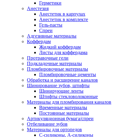
Герметики
Анестезия
Анестетик в карпулах
Анестетик в комплекте
Гель-пасты
Спреи
Адгезивные материалы
Коффердам
Жидкий коффердам
Листы для коффердама
Протравочные гели
Подкладочные материалы
Пломбировочные материалы
Пломбировочные цементы
Обработка и расширение каналов
Шинирование зубов, штифты
Шинирующие ленты
Штифты стекловолоконные
Материалы для пломбирования каналов
Временные материалы
Постоянные материалы
Артикуляционная бумага/спреи
Отбеливание зубов
Материалы для ортопедов
C-силиконы, А-силиконы