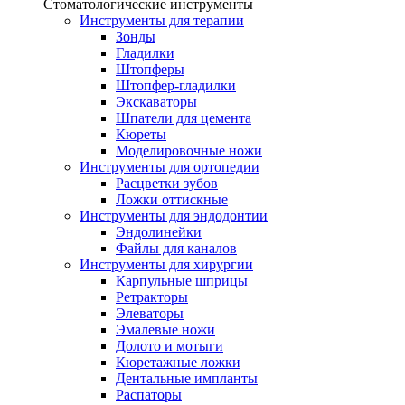
Стоматологические инструменты
Инструменты для терапии
Зонды
Гладилки
Штопферы
Штопфер-гладилки
Экскаваторы
Шпатели для цемента
Кюреты
Моделировочные ножи
Инструменты для ортопедии
Расцветки зубов
Ложки оттискные
Инструменты для эндодонтии
Эндолинейки
Файлы для каналов
Инструменты для хирургии
Карпульные шприцы
Ретракторы
Элеваторы
Эмалевые ножи
Долото и мотыги
Кюретажные ложки
Дентальные импланты
Распаторы