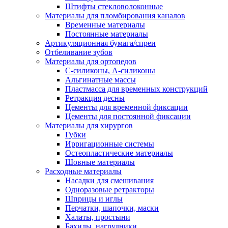
Штифты стекловолоконные
Материалы для пломбирования каналов
Временные материалы
Постоянные материалы
Артикуляционная бумага/спреи
Отбеливание зубов
Материалы для ортопедов
C-силиконы, А-силиконы
Альгинатные массы
Пластмасса для временных конструкций
Ретракция десны
Цементы для временной фиксации
Цементы для постоянной фиксации
Материалы для хирургов
Губки
Ирригационные системы
Остеопластические материалы
Шовные материалы
Расходные материалы
Насадки для смешивания
Одноразовые ретракторы
Шприцы и иглы
Перчатки, шапочки, маски
Халаты, простыни
Бахилы, нагрудники