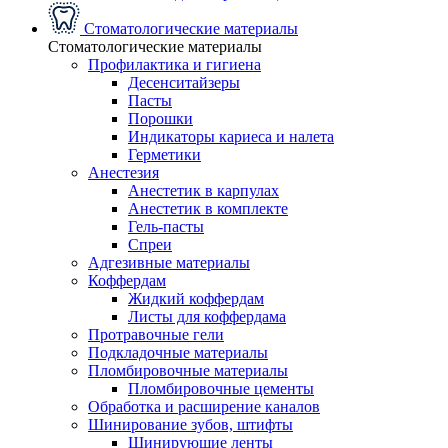
Стоматологические материалы
Стоматологические материалы
Профилактика и гигиена
Десенситайзеры
Пасты
Порошки
Индикаторы кариеса и налета
Герметики
Анестезия
Анестетик в карпулах
Анестетик в комплекте
Гель-пасты
Спреи
Адгезивные материалы
Коффердам
Жидкий коффердам
Листы для коффердама
Протравочные гели
Подкладочные материалы
Пломбировочные материалы
Пломбировочные цементы
Обработка и расширение каналов
Шинирование зубов, штифты
Шинирующие ленты