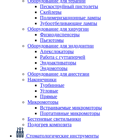
Оборудование для терапии
Пескоструйный пистолеты
Скейлеры
Полимеризационные лампы
Зубоотбеливающие лампы
Оборудование для хирургии
Физиодиспенсеры
Пьезотомы
Оборудование для эндодонтии
Апекслокаторы
Работа с гуттаперчей
Эндоактиваторы
Эндомоторы
Оборудование для анестезии
Наконечники
Турбинные
Угловые
Прямые
Микромоторы
Встраиваемые микромоторы
Портативные микромоторы
Бестеневые светильники
Подогрев композита
Стоматологические инструменты