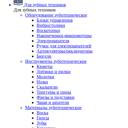
Для зубных техников
Для зубных техников
Оборудование зуботехническое
Блоки управления
Вибростолики
Воскотопки
Наконечники-микромоторы
Электрошпателя
Ручки для электрошпателей
Артикуляторы/окклюдаторы
Бюгели
Инструменты зуботехнические
Кюветы
Лобзики и пилки
Молотки
Ножи
Скальпели
Триггеры и пины
Фрезы и подставки
Чаши и шпатели
Материалы зуботехнические
Воска
Гипсы
Зубы