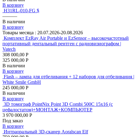
В корзину
H31RL-010-FG $
———
В наличии
В корзину
Товары месяца :
20.07.2026-20.08.2026
Комплект EzRay Air Portable и EzSensor – высокочастотный
портативный дентальный рентген с радиовизиографом |
Vatech
308 000,00 Р
325 000,00 Р
В наличии
В корзину
Flash – лампа для отбеливания + 12 наборов для отбеливания |
White Smile GmbH
245 000,00 Р
В наличии
В корзину
3D томограф PointNix Point 3D Combi 500C 15х16 (с
цефалостатом)+МОНТАЖ+КОМПЬЮТЕР
3 970 000,00 Р
Под заказ
В корзину
Интраоральный 3D-сканер Aoralscan Elf