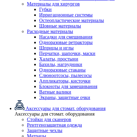
Материалы для хирургов
Губки
Ирригационные системы
Остеопластические материалы
Шовные материалы
Расходные материалы
Насадки для смешивания
Одноразовые ретракторы
Шприцы и иглы
Перчатки, шапочки, маски
Халаты, простыни
Бахилы, нагрудники
Одноразовые стаканы
Слюноотсосы, пылесосы
Аппликаторы, кисточки
Блокноты для замешивания
Ватные валики
Экраны, защитные очки
Аксессуары для стомат. оборудования
Аксессуары для стомат. оборудования
Стойки для сканеров
Рентгенозащитная одежда
Защитные чехлы
Матрацы