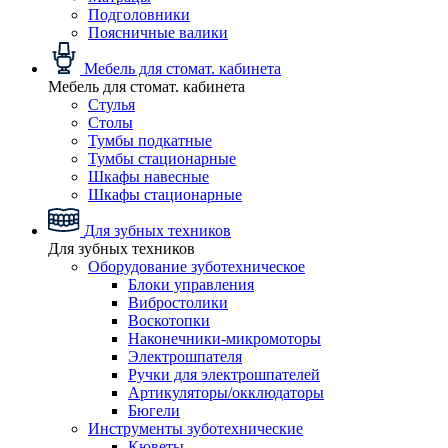
Подголовники
Поясничные валики
Мебель для стомат. кабинета
Мебель для стомат. кабинета
Стулья
Столы
Тумбы подкатные
Тумбы стационарные
Шкафы навесные
Шкафы стационарные
Для зубных техников
Для зубных техников
Оборудование зуботехническое
Блоки управления
Вибростолики
Воскотопки
Наконечники-микромоторы
Электрошпателя
Ручки для электрошпателей
Артикуляторы/окклюдаторы
Бюгели
Инструменты зуботехнические
Кюветы