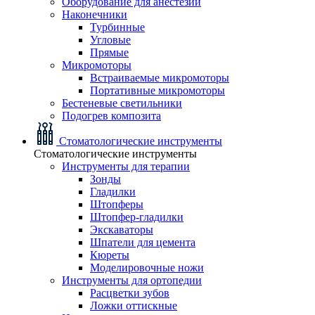
Оборудование для анестезии
Наконечники
Турбинные
Угловые
Прямые
Микромоторы
Встраиваемые микромоторы
Портативные микромоторы
Бестеневые светильники
Подогрев композита
Стоматологические инструменты
Стоматологические инструменты
Инструменты для терапии
Зонды
Гладилки
Штопферы
Штопфер-гладилки
Экскаваторы
Шпатели для цемента
Кюреты
Моделировочные ножи
Инструменты для ортопедии
Расцветки зубов
Ложки оттискные