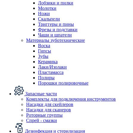
Лобзики и пилки
Молотки
Ножи
Скальпели
Триггеры и пины
Фрезы и подставки
Чаши и шпатели
Материалы зуботехнические
Воска
Гипсы
Зубы
Керамика
Лаки/Изолаки
Пластамасса
Полиры
Порошки полировочные
Запасные части
Комплекты для подключения инструментов
Насадки для скейлеров
Насадки для сканеров
Роторные группы
Спрей - смазки
Дезинфекция и стерилизация