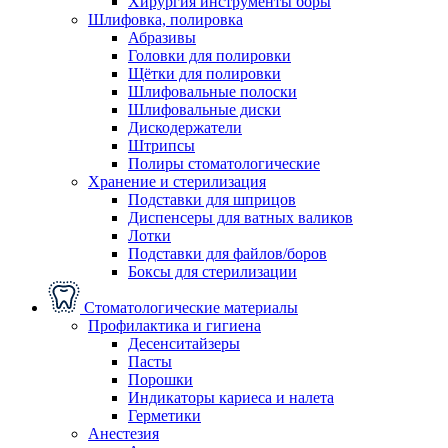
Хирургия инструменты боры
Шлифовка, полировка
Абразивы
Головки для полировки
Щётки для полировки
Шлифовальные полоски
Шлифовальные диски
Дискодержатели
Штрипсы
Полиры стоматологические
Хранение и стерилизация
Подставки для шприцов
Диспенсеры для ватных валиков
Лотки
Подставки для файлов/боров
Боксы для стерилизации
Стоматологические материалы
Профилактика и гигиена
Десенситайзеры
Пасты
Порошки
Индикаторы кариеса и налета
Герметики
Анестезия