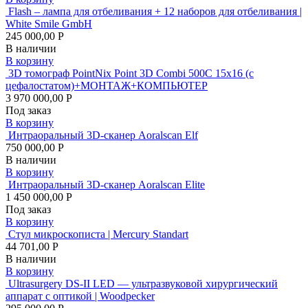
Flash – лампа для отбеливания + 12 наборов для отбеливания |
White Smile GmbH
245 000,00 Р
В наличии
В корзину
3D томограф PointNix Point 3D Combi 500C 15х16 (с
цефалостатом)+МОНТАЖ+КОМПЬЮТЕР
3 970 000,00 Р
Под заказ
В корзину
Интраоральный 3D-сканер Aoralscan Elf
750 000,00 Р
В наличии
В корзину
Интраоральный 3D-сканер Aoralscan Elite
1 450 000,00 Р
Под заказ
В корзину
Стул микроскописта | Mercury Standart
44 701,00 Р
В наличии
В корзину
Ultrasurgery DS-II LED — ультразвуковой хирургический
аппарат с оптикой | Woodpecker