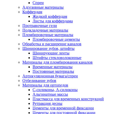
Спреи
Адгезивные материалы
Коффердам
Жидкий коффердам
Листы для коффердама
Протравочные гели
Подкладочные материалы
Пломбировочные материалы
Пломбировочные цементы
Обработка и расширение каналов
Шинирование зубов, штифты
Шинирующие ленты
Штифты стекловолоконные
Материалы для пломбирования каналов
Временные материалы
Постоянные материалы
Артикуляционная бумага/спреи
Отбеливание зубов
Материалы для ортопедов
C-силиконы, А-силиконы
Альгинатные массы
Пластмасса для временных конструкций
Ретракция десны
Цементы для временной фиксации
Цементы для постоянной фиксации