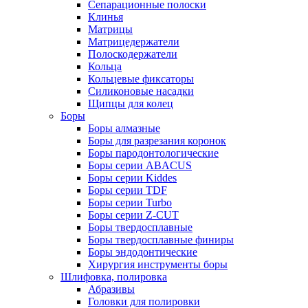
Сепарационные полоски
Клинья
Матрицы
Матрицедержатели
Полоскодержатели
Кольца
Кольцевые фиксаторы
Силиконовые насадки
Щипцы для колец
Боры
Боры алмазные
Боры для разрезания коронок
Боры пародонтологические
Боры серии ABACUS
Боры серии Kiddes
Боры серии TDF
Боры серии Turbo
Боры серии Z-CUT
Боры твердосплавные
Боры твердосплавные финиры
Боры эндодонтические
Хирургия инструменты боры
Шлифовка, полировка
Абразивы
Головки для полировки