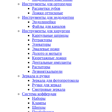
Инструменты для ортопедии
Расцветки зубов
Ложки оттискные
Инструменты для эндодонтии
Эндолинейки
Файлы для каналов
Инструменты для хирургии
Карпульные шприцы
Ретракторы
Элеваторы
Эмалевые ножи
Долото и мотыги
Кюретажные ложки
Дентальные импланты
Распаторы
Лезвия/скальпели
Зеркала и ручки
Зеркала для фотопротокола
Ручки для зеркал
Смотровые зеркала
Система коффердам
Наборы
Клампы
Щипцы
Пробойники