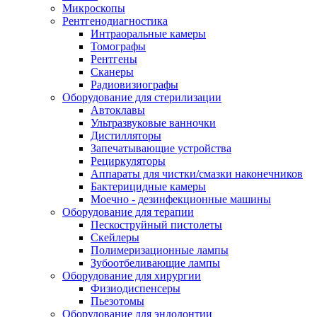
Микроскопы
Рентгенодиагностика
Интраоральные камеры
Томографы
Рентгены
Сканеры
Радиовизиографы
Оборудование для стерилизации
Автоклавы
Ультразвуковые ванночки
Дистилляторы
Запечатывающие устройства
Рециркуляторы
Аппараты для чистки/смазки наконечников
Бактерицидные камеры
Моечно - дезинфекционные машины
Оборудование для терапии
Пескоструйный пистолеты
Скейлеры
Полимеризационные лампы
Зубоотбеливающие лампы
Оборудование для хирургии
Физиодиспенсеры
Пьезотомы
Оборудование для эндодонтии