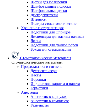
Щётки для полировки
Шлифовальные полоски
Шлифовальные диски
Дискодержатели
Штрипсы
Полиры стоматологические
Хранение и стерилизация
Подставки для шприцов
Диспенсеры для ватных валиков
Лотки
Подставки для файлов/боров
Боксы для стерилизации
Стоматологические материалы
Стоматологические материалы
Профилактика и гигиена
Десенситайзеры
Пасты
Порошки
Индикаторы кариеса и налета
Герметики
Анестезия
Анестетик в карпулах
Анестетик в комплекте
Гель-пасты