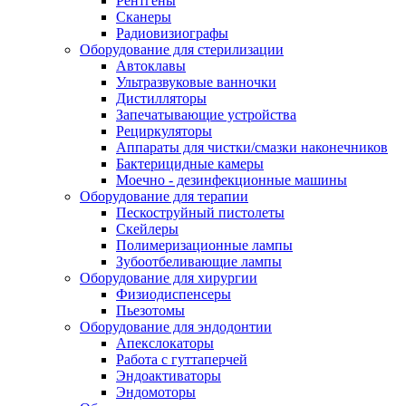
Рентгены
Сканеры
Радиовизиографы
Оборудование для стерилизации
Автоклавы
Ультразвуковые ванночки
Дистилляторы
Запечатывающие устройства
Рециркуляторы
Аппараты для чистки/смазки наконечников
Бактерицидные камеры
Моечно - дезинфекционные машины
Оборудование для терапии
Пескоструйный пистолеты
Скейлеры
Полимеризационные лампы
Зубоотбеливающие лампы
Оборудование для хирургии
Физиодиспенсеры
Пьезотомы
Оборудование для эндодонтии
Апекслокаторы
Работа с гуттаперчей
Эндоактиваторы
Эндомоторы