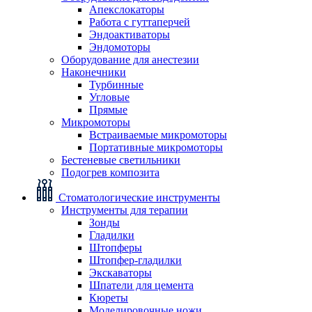
Апекслокаторы
Работа с гуттаперчей
Эндоактиваторы
Эндомоторы
Оборудование для анестезии
Наконечники
Турбинные
Угловые
Прямые
Микромоторы
Встраиваемые микромоторы
Портативные микромоторы
Бестеневые светильники
Подогрев композита
Стоматологические инструменты
Инструменты для терапии
Зонды
Гладилки
Штопферы
Штопфер-гладилки
Экскаваторы
Шпатели для цемента
Кюреты
Моделировочные ножи