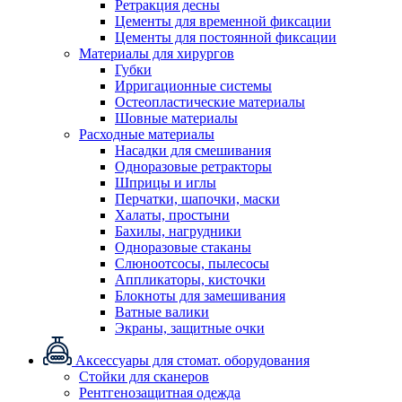
Ретракция десны
Цементы для временной фиксации
Цементы для постоянной фиксации
Материалы для хирургов
Губки
Ирригационные системы
Остеопластические материалы
Шовные материалы
Расходные материалы
Насадки для смешивания
Одноразовые ретракторы
Шприцы и иглы
Перчатки, шапочки, маски
Халаты, простыни
Бахилы, нагрудники
Одноразовые стаканы
Слюноотсосы, пылесосы
Аппликаторы, кисточки
Блокноты для замешивания
Ватные валики
Экраны, защитные очки
Аксессуары для стомат. оборудования
Стойки для сканеров
Рентгенозащитная одежда