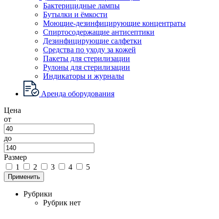
Бактерицидные лампы
Бутылки и ёмкости
Моющие-дезинфицирующие концентраты
Спиртосодержащие антисептики
Дезинфицирующие салфетки
Средства по уходу за кожей
Пакеты для стерилизации
Рулоны для стерилизации
Индикаторы и журналы
Аренда оборудования
Цена
от
до
Размер
1
2
3
4
5
Применить
Рубрики
Рубрик нет