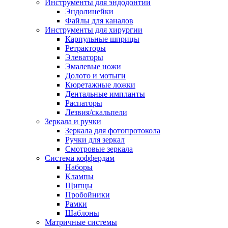
Инструменты для эндодонтии
Эндолинейки
Файлы для каналов
Инструменты для хирургии
Карпульные шприцы
Ретракторы
Элеваторы
Эмалевые ножи
Долото и мотыги
Кюретажные ложки
Дентальные импланты
Распаторы
Лезвия/скальпели
Зеркала и ручки
Зеркала для фотопротокола
Ручки для зеркал
Смотровые зеркала
Система коффердам
Наборы
Клампы
Щипцы
Пробойники
Рамки
Шаблоны
Матричные системы