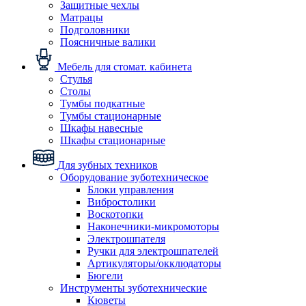
Защитные чехлы
Матрацы
Подголовники
Поясничные валики
Мебель для стомат. кабинета
Стулья
Столы
Тумбы подкатные
Тумбы стационарные
Шкафы навесные
Шкафы стационарные
Для зубных техников
Оборудование зуботехническое
Блоки управления
Вибростолики
Воскотопки
Наконечники-микромоторы
Электрошпателя
Ручки для электрошпателей
Артикуляторы/окклюдаторы
Бюгели
Инструменты зуботехнические
Кюветы