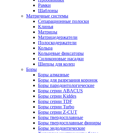
Рамки
Шаблоны
Матричные системы
Сепарационные полоски
Клинья
Матрицы
Матрицедержатели
Полоскодержатели
Кольца
Кольцевые фиксаторы
Силиконовые насадки
Щипцы для колец
Боры
Боры алмазные
Боры для разрезания коронок
Боры пародонтологические
Боры серии ABACUS
Боры серии Kiddes
Боры серии TDF
Боры серии Turbo
Боры серии Z-CUT
Боры твердосплавные
Боры твердосплавные финиры
Боры эндодонтические