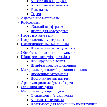
Анестетик в карпулах
Анестетик в комплекте
Гель-пасты
Спреи
Адгезивные материалы
Коффердам
Жидкий коффердам
Листы для коффердама
Протравочные гели
Подкладочные материалы
Пломбировочные материалы
Пломбировочные цементы
Обработка и расширение каналов
Шинирование зубов, штифты
Шинирующие ленты
Штифты стекловолоконные
Материалы для пломбирования каналов
Временные материалы
Постоянные материалы
Артикуляционная бумага/спреи
Отбеливание зубов
Материалы для ортопедов
C-силиконы, А-силиконы
Альгинатные массы
Пластмасса для временных конструкций