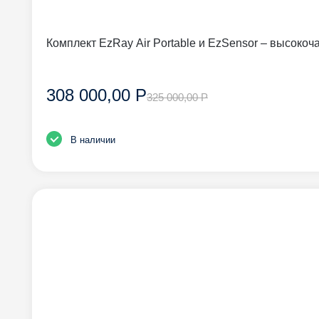
Комплект EzRay Air Portable и EzSensor – высоко
308 000,00 Р
325 000,00 Р
В наличии