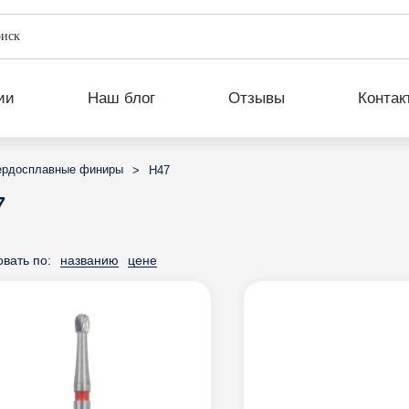
ии
Наш блог
Отзывы
Контак
ердосплавные финиры
>
H47
7
вать по:
названию
цене