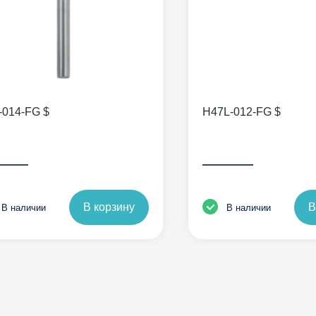
-014-FG $
H47L-012-FG $
——
———
В корзину
В
В наличии
В наличии