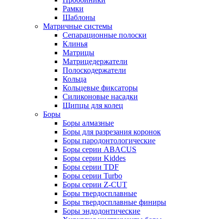
Рамки
Шаблоны
Матричные системы
Сепарационные полоски
Клинья
Матрицы
Матрицедержатели
Полоскодержатели
Кольца
Кольцевые фиксаторы
Силиконовые насадки
Щипцы для колец
Боры
Боры алмазные
Боры для разрезания коронок
Боры пародонтологические
Боры серии ABACUS
Боры серии Kiddes
Боры серии TDF
Боры серии Turbo
Боры серии Z-CUT
Боры твердосплавные
Боры твердосплавные финиры
Боры эндодонтические