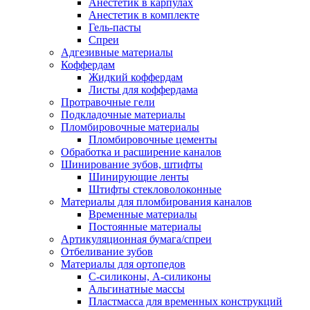
Анестетик в карпулах
Анестетик в комплекте
Гель-пасты
Спреи
Адгезивные материалы
Коффердам
Жидкий коффердам
Листы для коффердама
Протравочные гели
Подкладочные материалы
Пломбировочные материалы
Пломбировочные цементы
Обработка и расширение каналов
Шинирование зубов, штифты
Шинирующие ленты
Штифты стекловолоконные
Материалы для пломбирования каналов
Временные материалы
Постоянные материалы
Артикуляционная бумага/спреи
Отбеливание зубов
Материалы для ортопедов
C-силиконы, А-силиконы
Альгинатные массы
Пластмасса для временных конструкций