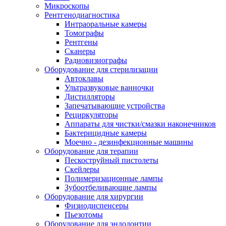
Микроскопы
Рентгенодиагностика
Интраоральные камеры
Томографы
Рентгены
Сканеры
Радиовизиографы
Оборудование для стерилизации
Автоклавы
Ультразвуковые ванночки
Дистилляторы
Запечатывающие устройства
Рециркуляторы
Аппараты для чистки/смазки наконечников
Бактерицидные камеры
Моечно - дезинфекционные машины
Оборудование для терапии
Пескоструйный пистолеты
Скейлеры
Полимеризационные лампы
Зубоотбеливающие лампы
Оборудование для хирургии
Физиодиспенсеры
Пьезотомы
Оборудование для эндодонтии