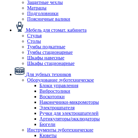
Защитные чехлы
Матрацы
Подголовники
Поясничные валики
Мебель для стомат. кабинета
Стулья
Столы
Тумбы подкатные
Тумбы стационарные
Шкафы навесные
Шкафы стационарные
Для зубных техников
Оборудование зуботехническое
Блоки управления
Вибростолики
Воскотопки
Наконечники-микромоторы
Электрошпателя
Ручки для электрошпателей
Артикуляторы/окклюдаторы
Бюгели
Инструменты зуботехнические
Кюветы