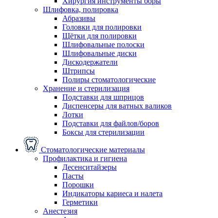
Хирургия инструменты боры
Шлифовка, полировка
Абразивы
Головки для полировки
Щётки для полировки
Шлифовальные полоски
Шлифовальные диски
Дискодержатели
Штрипсы
Полиры стоматологические
Хранение и стерилизация
Подставки для шприцов
Диспенсеры для ватных валиков
Лотки
Подставки для файлов/боров
Боксы для стерилизации
Стоматологические материалы
Профилактика и гигиена
Десенситайзеры
Пасты
Порошки
Индикаторы кариеса и налета
Герметики
Анестезия