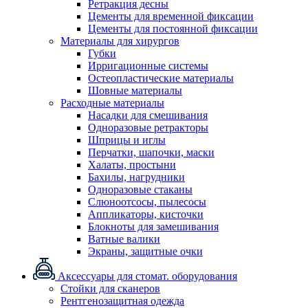
Ретракция десны
Цементы для временной фиксации
Цементы для постоянной фиксации
Материалы для хирургов
Губки
Ирригационные системы
Остеопластические материалы
Шовные материалы
Расходные материалы
Насадки для смешивания
Одноразовые ретракторы
Шприцы и иглы
Перчатки, шапочки, маски
Халаты, простыни
Бахилы, нагрудники
Одноразовые стаканы
Слюноотсосы, пылесосы
Аппликаторы, кисточки
Блокноты для замешивания
Ватные валики
Экраны, защитные очки
Аксессуары для стомат. оборудования
Стойки для сканеров
Рентгенозащитная одежда