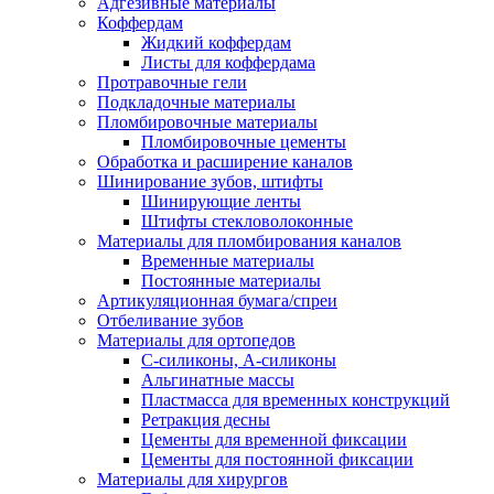
Адгезивные материалы
Коффердам
Жидкий коффердам
Листы для коффердама
Протравочные гели
Подкладочные материалы
Пломбировочные материалы
Пломбировочные цементы
Обработка и расширение каналов
Шинирование зубов, штифты
Шинирующие ленты
Штифты стекловолоконные
Материалы для пломбирования каналов
Временные материалы
Постоянные материалы
Артикуляционная бумага/спреи
Отбеливание зубов
Материалы для ортопедов
C-силиконы, А-силиконы
Альгинатные массы
Пластмасса для временных конструкций
Ретракция десны
Цементы для временной фиксации
Цементы для постоянной фиксации
Материалы для хирургов