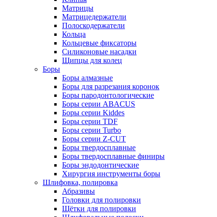
Матрицы
Матрицедержатели
Полоскодержатели
Кольца
Кольцевые фиксаторы
Силиконовые насадки
Щипцы для колец
Боры
Боры алмазные
Боры для разрезания коронок
Боры пародонтологические
Боры серии ABACUS
Боры серии Kiddes
Боры серии TDF
Боры серии Turbo
Боры серии Z-CUT
Боры твердосплавные
Боры твердосплавные финиры
Боры эндодонтические
Хирургия инструменты боры
Шлифовка, полировка
Абразивы
Головки для полировки
Щётки для полировки