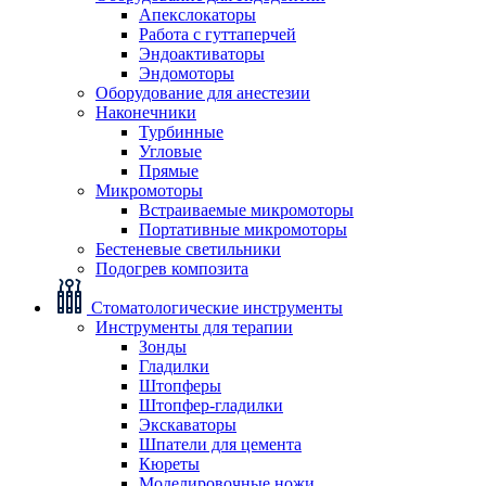
Апекслокаторы
Работа с гуттаперчей
Эндоактиваторы
Эндомоторы
Оборудование для анестезии
Наконечники
Турбинные
Угловые
Прямые
Микромоторы
Встраиваемые микромоторы
Портативные микромоторы
Бестеневые светильники
Подогрев композита
Стоматологические инструменты
Инструменты для терапии
Зонды
Гладилки
Штопферы
Штопфер-гладилки
Экскаваторы
Шпатели для цемента
Кюреты
Моделировочные ножи