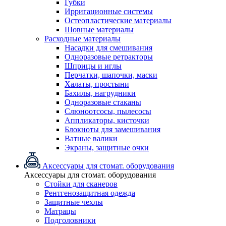
Губки
Ирригационные системы
Остеопластические материалы
Шовные материалы
Расходные материалы
Насадки для смешивания
Одноразовые ретракторы
Шприцы и иглы
Перчатки, шапочки, маски
Халаты, простыни
Бахилы, нагрудники
Одноразовые стаканы
Слюноотсосы, пылесосы
Аппликаторы, кисточки
Блокноты для замешивания
Ватные валики
Экраны, защитные очки
Аксессуары для стомат. оборудования
Аксессуары для стомат. оборудования
Стойки для сканеров
Рентгенозащитная одежда
Защитные чехлы
Матрацы
Подголовники