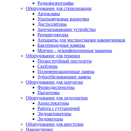
Радиовизиографы
Оборудование для стерилизации
Автоклавы
Ультразвуковые ванночки
Дистилляторы
Запечатывающие устройства
Рециркуляторы
Аппараты для чистки/смазки наконечников
Бактерицидные камеры
Моечно - дезинфекционные машины
Оборудование для терапии
Пескоструйный пистолеты
Скейлеры
Полимеризационные лампы
Зубоотбеливающие лампы
Оборудование для хирургии
Физиодиспенсеры
Пьезотомы
Оборудование для эндодонтии
Апекслокаторы
Работа с гуттаперчей
Эндоактиваторы
Эндомоторы
Оборудование для анестезии
Наконечники