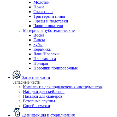
Молотки
Ножи
Скальпели
Триггеры и пины
Фрезы и подставки
Чаши и шпатели
Материалы зуботехнические
Воска
Гипсы
Зубы
Керамика
Лаки/Изолаки
Пластамасса
Полиры
Порошки полировочные
Запасные части
Запасные части
Комплекты для подключения инструментов
Насадки для скейлеров
Насадки для сканеров
Роторные группы
Спрей - смазки
Дезинфекция и стерилизация