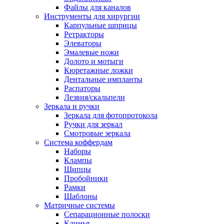
Файлы для каналов
Инструменты для хирургии
Карпульные шприцы
Ретракторы
Элеваторы
Эмалевые ножи
Долото и мотыги
Кюретажные ложки
Дентальные импланты
Распаторы
Лезвия/скальпели
Зеркала и ручки
Зеркала для фотопротокола
Ручки для зеркал
Смотровые зеркала
Система коффердам
Наборы
Клампы
Щипцы
Пробойники
Рамки
Шаблоны
Матричные системы
Сепарационные полоски
Клинья