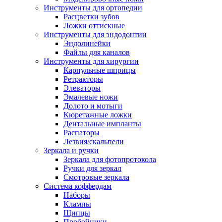
Инструменты для ортопедии
Расцветки зубов
Ложки оттискные
Инструменты для эндодонтии
Эндолинейки
Файлы для каналов
Инструменты для хирургии
Карпульные шприцы
Ретракторы
Элеваторы
Эмалевые ножи
Долото и мотыги
Кюретажные ложки
Дентальные импланты
Распаторы
Лезвия/скальпели
Зеркала и ручки
Зеркала для фотопротокола
Ручки для зеркал
Смотровые зеркала
Система коффердам
Наборы
Клампы
Щипцы
Пробойники