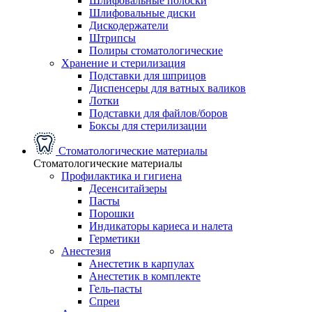
Шлифовальные полоски
Шлифовальные диски
Дискодержатели
Штрипсы
Полиры стоматологические
Хранение и стерилизация
Подставки для шприцов
Диспенсеры для ватных валиков
Лотки
Подставки для файлов/боров
Боксы для стерилизации
Стоматологические материалы
Стоматологические материалы
Профилактика и гигиена
Десенситайзеры
Пасты
Порошки
Индикаторы кариеса и налета
Герметики
Анестезия
Анестетик в карпулах
Анестетик в комплекте
Гель-пасты
Спреи