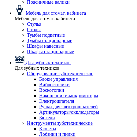
Поясничные валики
Мебель для стомат. кабинета
Мебель для стомат. кабинета
Стулья
Столы
Тумбы подкатные
Тумбы стационарные
Шкафы навесные
Шкафы стационарные
Для зубных техников
Для зубных техников
Оборудование зуботехническое
Блоки управления
Вибростолики
Воскотопки
Наконечники-микромоторы
Электрошпателя
Ручки для электрошпателей
Артикуляторы/окклюдаторы
Бюгели
Инструменты зуботехнические
Кюветы
Лобзики и пилки