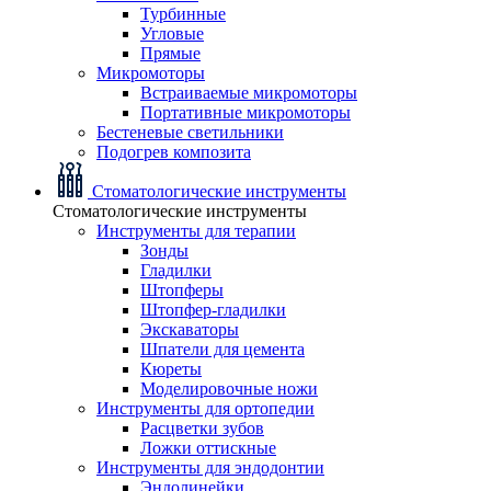
Турбинные
Угловые
Прямые
Микромоторы
Встраиваемые микромоторы
Портативные микромоторы
Бестеневые светильники
Подогрев композита
Стоматологические инструменты
Стоматологические инструменты
Инструменты для терапии
Зонды
Гладилки
Штопферы
Штопфер-гладилки
Экскаваторы
Шпатели для цемента
Кюреты
Моделировочные ножи
Инструменты для ортопедии
Расцветки зубов
Ложки оттискные
Инструменты для эндодонтии
Эндолинейки