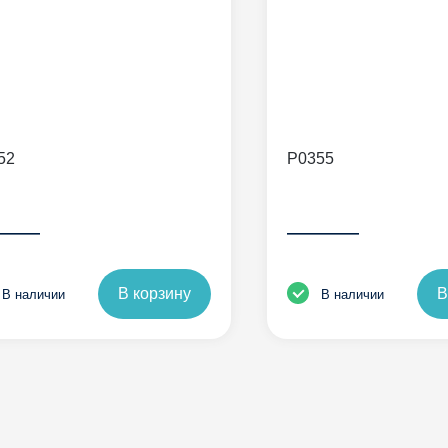
52
P0355
——
———
В корзину
В
В наличии
В наличии