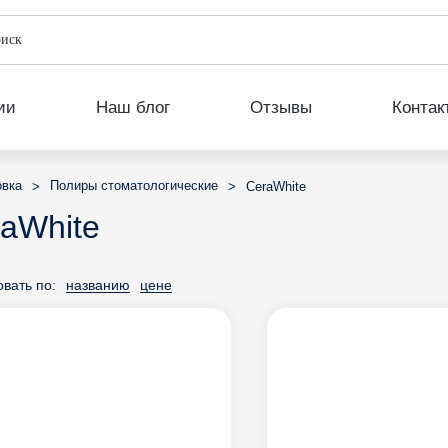
ии
Наш блог
Отзывы
Контак
овка
Полиры стоматологические
>
>
CeraWhite
aWhite
вать по:
названию
цене