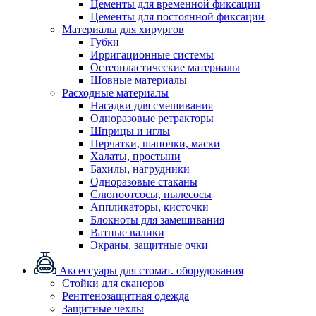
Цементы для временной фиксации
Цементы для постоянной фиксации
Материалы для хирургов
Губки
Ирригационные системы
Остеопластические материалы
Шовные материалы
Расходные материалы
Насадки для смешивания
Одноразовые ретракторы
Шприцы и иглы
Перчатки, шапочки, маски
Халаты, простыни
Бахилы, нагрудники
Одноразовые стаканы
Слюноотсосы, пылесосы
Аппликаторы, кисточки
Блокноты для замешивания
Ватные валики
Экраны, защитные очки
Аксессуары для стомат. оборудования
Стойки для сканеров
Рентгенозащитная одежда
Защитные чехлы