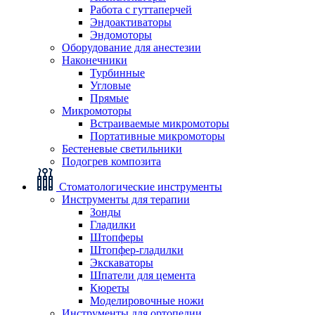
Работа с гуттаперчей
Эндоактиваторы
Эндомоторы
Оборудование для анестезии
Наконечники
Турбинные
Угловые
Прямые
Микромоторы
Встраиваемые микромоторы
Портативные микромоторы
Бестеневые светильники
Подогрев композита
Стоматологические инструменты
Инструменты для терапии
Зонды
Гладилки
Штопферы
Штопфер-гладилки
Экскаваторы
Шпатели для цемента
Кюреты
Моделировочные ножи
Инструменты для ортопедии