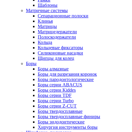
Шаблоны
Матричные системы
Сепарационные полоски
Клинья
Матрицы
Матрицедержатели
Полоскодержатели
Кольца
Кольцевые фиксаторы
Силиконовые насадки
Щипцы для колец
Боры
Боры алмазные
Боры для разрезания коронок
Боры пародонтологические
Боры серии ABACUS
Боры серии Kiddes
Боры серии TDF
Боры серии Turbo
Боры серии Z-CUT
Боры твердосплавные
Боры твердосплавные финиры
Боры эндодонтические
Хирургия инструменты боры