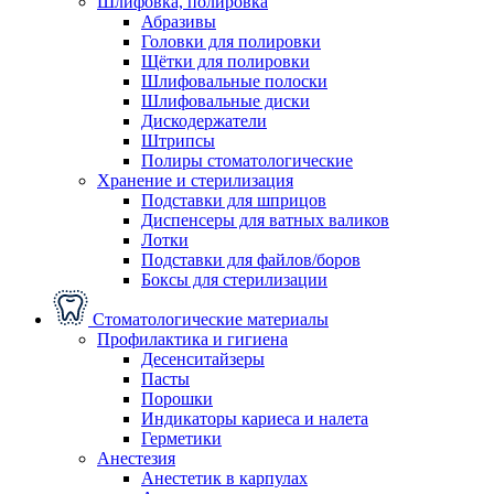
Шлифовка, полировка
Абразивы
Головки для полировки
Щётки для полировки
Шлифовальные полоски
Шлифовальные диски
Дискодержатели
Штрипсы
Полиры стоматологические
Хранение и стерилизация
Подставки для шприцов
Диспенсеры для ватных валиков
Лотки
Подставки для файлов/боров
Боксы для стерилизации
Стоматологические материалы
Профилактика и гигиена
Десенситайзеры
Пасты
Порошки
Индикаторы кариеса и налета
Герметики
Анестезия
Анестетик в карпулах