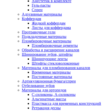
Анестетик в комплекте
Гель-пасты
Спреи
Адгезивные материалы
Коффердам
Жидкий коффердам
Листы для коффердама
Протравочные гели
Подкладочные материалы
Пломбировочные материалы
Пломбировочные цементы
Обработка и расширение каналов
Шинирование зубов, штифты
Шинирующие ленты
Штифты стекловолоконные
Материалы для пломбирования каналов
Временные материалы
Постоянные материалы
Артикуляционная бумага/спреи
Отбеливание зубов
Материалы для ортопедов
C-силиконы, А-силиконы
Альгинатные массы
Пластмасса для временных конструкций
Ретракция десны