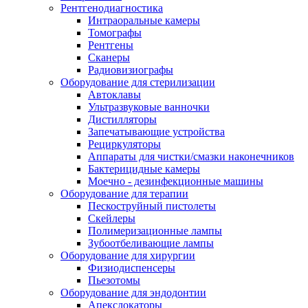
Рентгенодиагностика
Интраоральные камеры
Томографы
Рентгены
Сканеры
Радиовизиографы
Оборудование для стерилизации
Автоклавы
Ультразвуковые ванночки
Дистилляторы
Запечатывающие устройства
Рециркуляторы
Аппараты для чистки/смазки наконечников
Бактерицидные камеры
Моечно - дезинфекционные машины
Оборудование для терапии
Пескоструйный пистолеты
Скейлеры
Полимеризационные лампы
Зубоотбеливающие лампы
Оборудование для хирургии
Физиодиспенсеры
Пьезотомы
Оборудование для эндодонтии
Апекслокаторы