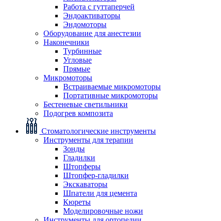
Работа с гуттаперчей
Эндоактиваторы
Эндомоторы
Оборудование для анестезии
Наконечники
Турбинные
Угловые
Прямые
Микромоторы
Встраиваемые микромоторы
Портативные микромоторы
Бестеневые светильники
Подогрев композита
Стоматологические инструменты
Инструменты для терапии
Зонды
Гладилки
Штопферы
Штопфер-гладилки
Экскаваторы
Шпатели для цемента
Кюреты
Моделировочные ножи
Инструменты для ортопедии