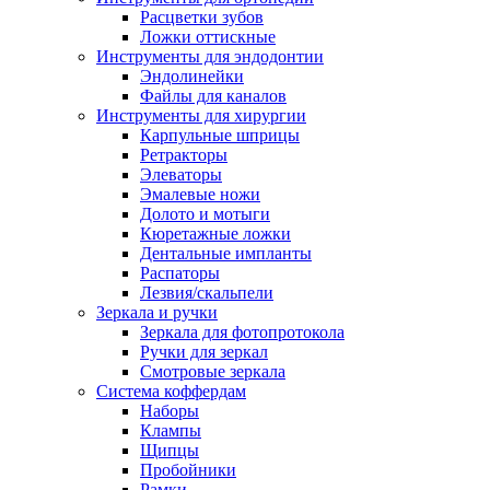
Расцветки зубов
Ложки оттискные
Инструменты для эндодонтии
Эндолинейки
Файлы для каналов
Инструменты для хирургии
Карпульные шприцы
Ретракторы
Элеваторы
Эмалевые ножи
Долото и мотыги
Кюретажные ложки
Дентальные импланты
Распаторы
Лезвия/скальпели
Зеркала и ручки
Зеркала для фотопротокола
Ручки для зеркал
Смотровые зеркала
Система коффердам
Наборы
Клампы
Щипцы
Пробойники
Рамки