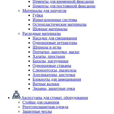
Цементы для временной фиксации
Цементы для постоянной фиксации
Материалы для хирургов
Губки
Ирригационные системы
Остеопластические материалы
Шовные материалы
Расходные материалы
Насадки для смешивания
Одноразовые ретракторы
Шприцы и иглы
Перчатки, шапочки, маски
Халаты, простыни
Бахилы, нагрудники
Одноразовые стаканы
Слюноотсосы, пылесосы
Аппликаторы, кисточки
Блокноты для замешивания
Ватные валики
Экраны, защитные очки
Аксессуары для стомат. оборудования
Стойки для сканеров
Рентгенозащитная одежда
Защитные чехлы