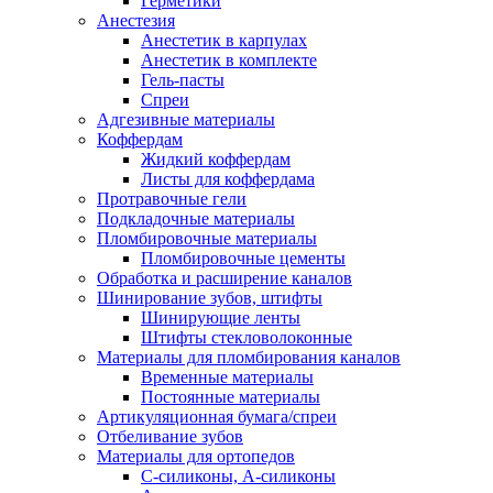
Герметики
Анестезия
Анестетик в карпулах
Анестетик в комплекте
Гель-пасты
Спреи
Адгезивные материалы
Коффердам
Жидкий коффердам
Листы для коффердама
Протравочные гели
Подкладочные материалы
Пломбировочные материалы
Пломбировочные цементы
Обработка и расширение каналов
Шинирование зубов, штифты
Шинирующие ленты
Штифты стекловолоконные
Материалы для пломбирования каналов
Временные материалы
Постоянные материалы
Артикуляционная бумага/спреи
Отбеливание зубов
Материалы для ортопедов
C-силиконы, А-силиконы