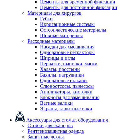
Цементы для временной фиксации
Цементы для постоянной фиксации
Материалы для хирургов
Губки
Ирригационные системы
Остеопластические материалы
Шовные материалы
Расходные материалы
Насадки для смешивания
Одноразовые ретракторы
Шприцы и иглы
Перчатки, шапочки, маски
Халаты, простыни
Бахилы, нагрудники
Одноразовые стаканы
Слюноотсосы, пылесосы
Аппликаторы, кисточки
Блокноты для замешивания
Ватные валики
Экраны, защитные очки
Аксессуары для стомат. оборудования
Стойки для сканеров
Рентгенозащитная одежда
Защитные чехлы