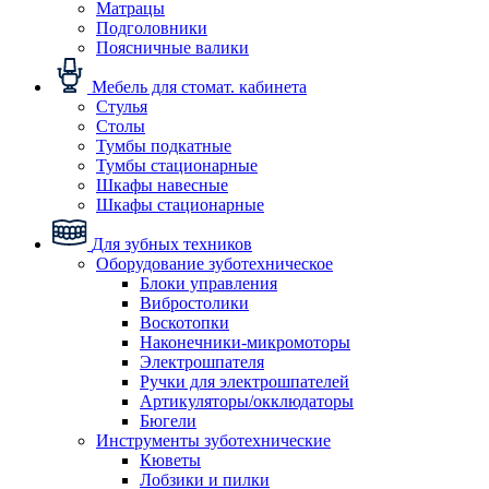
Матрацы
Подголовники
Поясничные валики
Мебель для стомат. кабинета
Стулья
Столы
Тумбы подкатные
Тумбы стационарные
Шкафы навесные
Шкафы стационарные
Для зубных техников
Оборудование зуботехническое
Блоки управления
Вибростолики
Воскотопки
Наконечники-микромоторы
Электрошпателя
Ручки для электрошпателей
Артикуляторы/окклюдаторы
Бюгели
Инструменты зуботехнические
Кюветы
Лобзики и пилки