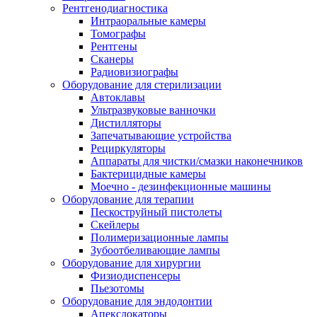
Рентгенодиагностика
Интраоральные камеры
Томографы
Рентгены
Сканеры
Радиовизиографы
Оборудование для стерилизации
Автоклавы
Ультразвуковые ванночки
Дистилляторы
Запечатывающие устройства
Рециркуляторы
Аппараты для чистки/смазки наконечников
Бактерицидные камеры
Моечно - дезинфекционные машины
Оборудование для терапии
Пескоструйный пистолеты
Скейлеры
Полимеризационные лампы
Зубоотбеливающие лампы
Оборудование для хирургии
Физиодиспенсеры
Пьезотомы
Оборудование для эндодонтии
Апекслокаторы