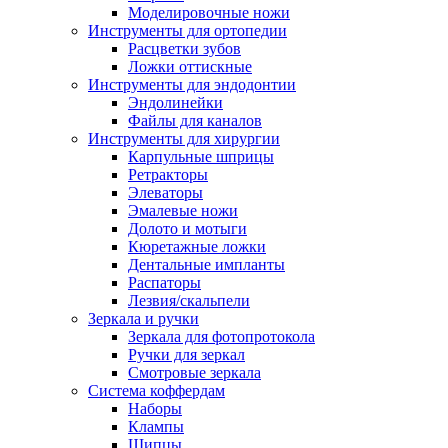
Моделировочные ножи
Инструменты для ортопедии
Расцветки зубов
Ложки оттискные
Инструменты для эндодонтии
Эндолинейки
Файлы для каналов
Инструменты для хирургии
Карпульные шприцы
Ретракторы
Элеваторы
Эмалевые ножи
Долото и мотыги
Кюретажные ложки
Дентальные импланты
Распаторы
Лезвия/скальпели
Зеркала и ручки
Зеркала для фотопротокола
Ручки для зеркал
Смотровые зеркала
Система коффердам
Наборы
Клампы
Щипцы