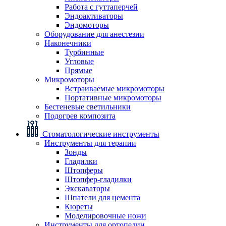
Работа с гуттаперчей
Эндоактиваторы
Эндомоторы
Оборудование для анестезии
Наконечники
Турбинные
Угловые
Прямые
Микромоторы
Встраиваемые микромоторы
Портативные микромоторы
Бестеневые светильники
Подогрев композита
Стоматологические инструменты
Инструменты для терапии
Зонды
Гладилки
Штопферы
Штопфер-гладилки
Экскаваторы
Шпатели для цемента
Кюреты
Моделировочные ножи
Инструменты для ортопедии