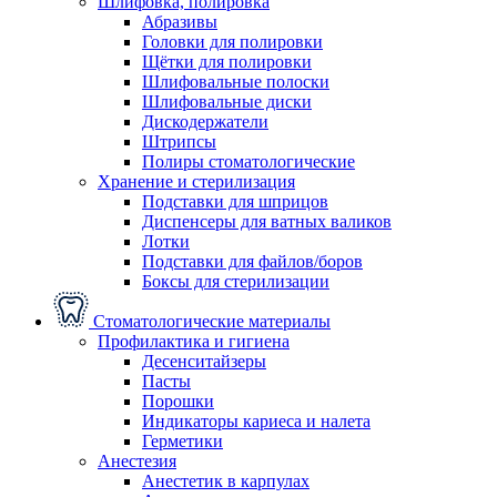
Шлифовка, полировка
Абразивы
Головки для полировки
Щётки для полировки
Шлифовальные полоски
Шлифовальные диски
Дискодержатели
Штрипсы
Полиры стоматологические
Хранение и стерилизация
Подставки для шприцов
Диспенсеры для ватных валиков
Лотки
Подставки для файлов/боров
Боксы для стерилизации
Стоматологические материалы
Профилактика и гигиена
Десенситайзеры
Пасты
Порошки
Индикаторы кариеса и налета
Герметики
Анестезия
Анестетик в карпулах