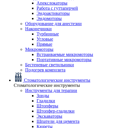
Апекслокаторы
Работа с гуттаперчей
Эндоактиваторы
Эндомоторы
Оборудование для анестезии
Наконечники
Турбинные
Угловые
Прямые
Микромоторы
Встраиваемые микромоторы
Портативные микромоторы
Бестеневые светильники
Подогрев композита
Стоматологические инструменты
Стоматологические инструменты
Инструменты для терапии
Зонды
Гладилки
Штопферы
Штопфер-гладилки
Экскаваторы
Шпатели для цемента
Кюреты