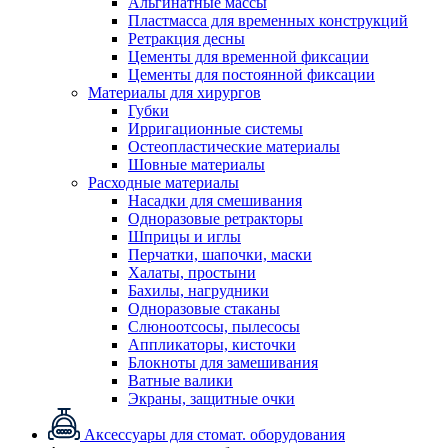
Альгинатные массы
Пластмасса для временных конструкций
Ретракция десны
Цементы для временной фиксации
Цементы для постоянной фиксации
Материалы для хирургов
Губки
Ирригационные системы
Остеопластические материалы
Шовные материалы
Расходные материалы
Насадки для смешивания
Одноразовые ретракторы
Шприцы и иглы
Перчатки, шапочки, маски
Халаты, простыни
Бахилы, нагрудники
Одноразовые стаканы
Слюноотсосы, пылесосы
Аппликаторы, кисточки
Блокноты для замешивания
Ватные валики
Экраны, защитные очки
Аксессуары для стомат. оборудования