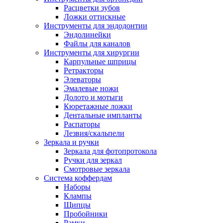
Расцветки зубов
Ложки оттискные
Инструменты для эндодонтии
Эндолинейки
Файлы для каналов
Инструменты для хирургии
Карпульные шприцы
Ретракторы
Элеваторы
Эмалевые ножи
Долото и мотыги
Кюретажные ложки
Дентальные импланты
Распаторы
Лезвия/скальпели
Зеркала и ручки
Зеркала для фотопротокола
Ручки для зеркал
Смотровые зеркала
Система коффердам
Наборы
Клампы
Щипцы
Пробойники
Рамки