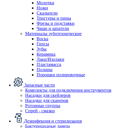
Молотки
Ножи
Скальпели
Триггеры и пины
Фрезы и подставки
Чаши и шпатели
Материалы зуботехнические
Воска
Гипсы
Зубы
Керамика
Лаки/Изолаки
Пластамасса
Полиры
Порошки полировочные
Запасные части
Комплекты для подключения инструментов
Насадки для скейлеров
Насадки для сканеров
Роторные группы
Спрей - смазки
Дезинфекция и стерилизация
Бактерицидные лампы