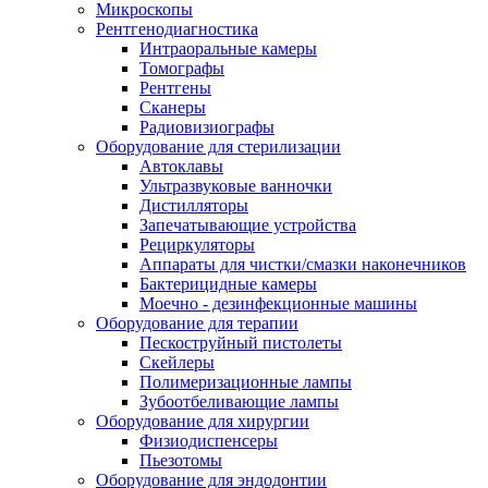
Микроскопы
Рентгенодиагностика
Интраоральные камеры
Томографы
Рентгены
Сканеры
Радиовизиографы
Оборудование для стерилизации
Автоклавы
Ультразвуковые ванночки
Дистилляторы
Запечатывающие устройства
Рециркуляторы
Аппараты для чистки/смазки наконечников
Бактерицидные камеры
Моечно - дезинфекционные машины
Оборудование для терапии
Пескоструйный пистолеты
Скейлеры
Полимеризационные лампы
Зубоотбеливающие лампы
Оборудование для хирургии
Физиодиспенсеры
Пьезотомы
Оборудование для эндодонтии