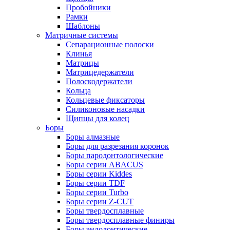
Пробойники
Рамки
Шаблоны
Матричные системы
Сепарационные полоски
Клинья
Матрицы
Матрицедержатели
Полоскодержатели
Кольца
Кольцевые фиксаторы
Силиконовые насадки
Щипцы для колец
Боры
Боры алмазные
Боры для разрезания коронок
Боры пародонтологические
Боры серии ABACUS
Боры серии Kiddes
Боры серии TDF
Боры серии Turbo
Боры серии Z-CUT
Боры твердосплавные
Боры твердосплавные финиры
Боры эндодонтические