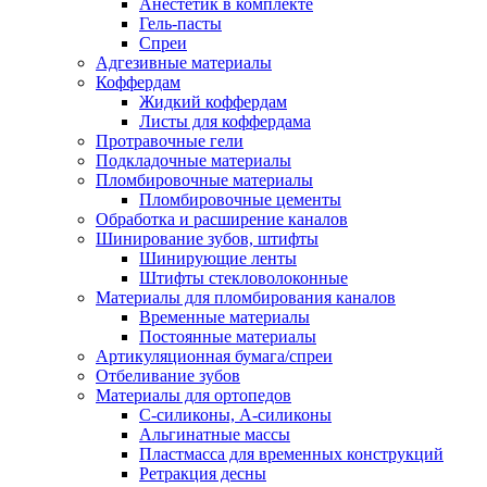
Анестетик в комплекте
Гель-пасты
Спреи
Адгезивные материалы
Коффердам
Жидкий коффердам
Листы для коффердама
Протравочные гели
Подкладочные материалы
Пломбировочные материалы
Пломбировочные цементы
Обработка и расширение каналов
Шинирование зубов, штифты
Шинирующие ленты
Штифты стекловолоконные
Материалы для пломбирования каналов
Временные материалы
Постоянные материалы
Артикуляционная бумага/спреи
Отбеливание зубов
Материалы для ортопедов
C-силиконы, А-силиконы
Альгинатные массы
Пластмасса для временных конструкций
Ретракция десны