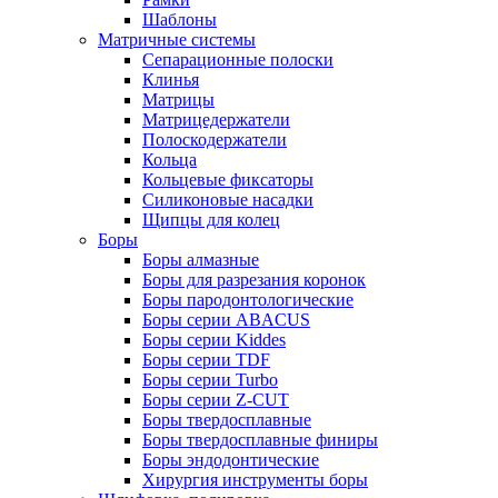
Шаблоны
Матричные системы
Сепарационные полоски
Клинья
Матрицы
Матрицедержатели
Полоскодержатели
Кольца
Кольцевые фиксаторы
Силиконовые насадки
Щипцы для колец
Боры
Боры алмазные
Боры для разрезания коронок
Боры пародонтологические
Боры серии ABACUS
Боры серии Kiddes
Боры серии TDF
Боры серии Turbo
Боры серии Z-CUT
Боры твердосплавные
Боры твердосплавные финиры
Боры эндодонтические
Хирургия инструменты боры