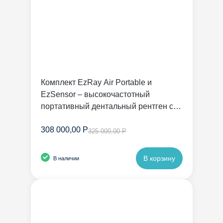
Комплект EzRay Air Portable и
EzSensor – высокочастотный
портативный дентальный рентген с
радиовизиографом | Vatech
308 000,00 Р
325 000,00 Р
В корзину
В наличии