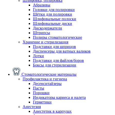
Шлифовка, полировка
Абразивы
Головки для полировки
Щётки для полировки
Шлифовальные полоски
Шлифовальные диски
Дискодержатели
Штрипсы
Полиры стоматологические
Хранение и стерилизация
Подставки для шприцов
Диспенсеры для ватных валиков
Лотки
Подставки для файлов/боров
Боксы для стерилизации
Стоматологические материалы
Профилактика и гигиена
Десенситайзеры
Пасты
Порошки
Индикаторы кариеса и налета
Герметики
Анестезия
Анестетик в карпулах