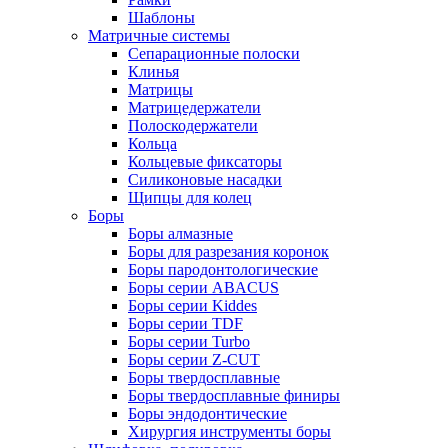
Шаблоны
Матричные системы
Сепарационные полоски
Клинья
Матрицы
Матрицедержатели
Полоскодержатели
Кольца
Кольцевые фиксаторы
Силиконовые насадки
Щипцы для колец
Боры
Боры алмазные
Боры для разрезания коронок
Боры пародонтологические
Боры серии ABACUS
Боры серии Kiddes
Боры серии TDF
Боры серии Turbo
Боры серии Z-CUT
Боры твердосплавные
Боры твердосплавные финиры
Боры эндодонтические
Хирургия инструменты боры