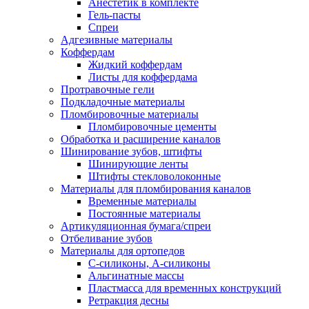
Анестетик в комплекте
Гель-пасты
Спреи
Адгезивные материалы
Коффердам
Жидкий коффердам
Листы для коффердама
Протравочные гели
Подкладочные материалы
Пломбировочные материалы
Пломбировочные цементы
Обработка и расширение каналов
Шинирование зубов, штифты
Шинирующие ленты
Штифты стекловолоконные
Материалы для пломбирования каналов
Временные материалы
Постоянные материалы
Артикуляционная бумага/спреи
Отбеливание зубов
Материалы для ортопедов
C-силиконы, А-силиконы
Альгинатные массы
Пластмасса для временных конструкций
Ретракция десны