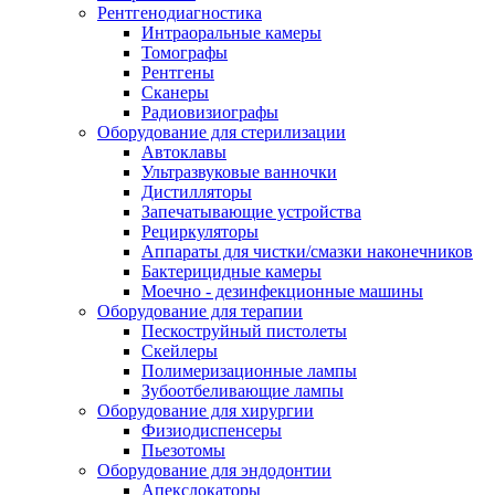
Рентгенодиагностика
Интраоральные камеры
Томографы
Рентгены
Сканеры
Радиовизиографы
Оборудование для стерилизации
Автоклавы
Ультразвуковые ванночки
Дистилляторы
Запечатывающие устройства
Рециркуляторы
Аппараты для чистки/смазки наконечников
Бактерицидные камеры
Моечно - дезинфекционные машины
Оборудование для терапии
Пескоструйный пистолеты
Скейлеры
Полимеризационные лампы
Зубоотбеливающие лампы
Оборудование для хирургии
Физиодиспенсеры
Пьезотомы
Оборудование для эндодонтии
Апекслокаторы