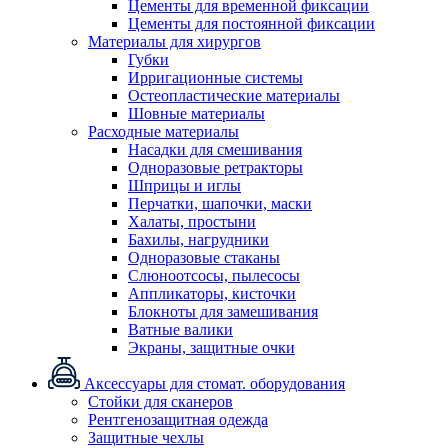
Цементы для временной фиксации
Цементы для постоянной фиксации
Материалы для хирургов
Губки
Ирригационные системы
Остеопластические материалы
Шовные материалы
Расходные материалы
Насадки для смешивания
Одноразовые ретракторы
Шприцы и иглы
Перчатки, шапочки, маски
Халаты, простыни
Бахилы, нагрудники
Одноразовые стаканы
Слюноотсосы, пылесосы
Аппликаторы, кисточки
Блокноты для замешивания
Ватные валики
Экраны, защитные очки
Аксессуары для стомат. оборудования
Стойки для сканеров
Рентгенозащитная одежда
Защитные чехлы