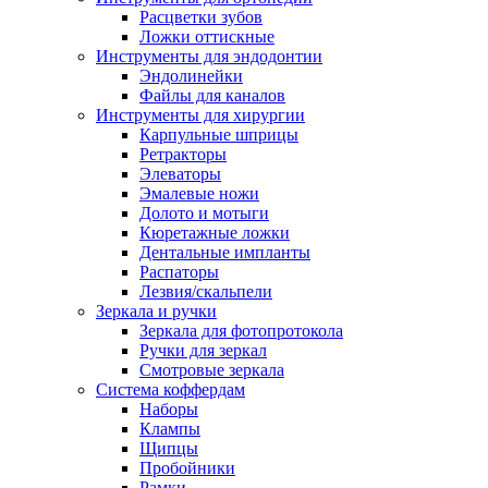
Расцветки зубов
Ложки оттискные
Инструменты для эндодонтии
Эндолинейки
Файлы для каналов
Инструменты для хирургии
Карпульные шприцы
Ретракторы
Элеваторы
Эмалевые ножи
Долото и мотыги
Кюретажные ложки
Дентальные импланты
Распаторы
Лезвия/скальпели
Зеркала и ручки
Зеркала для фотопротокола
Ручки для зеркал
Смотровые зеркала
Система коффердам
Наборы
Клампы
Щипцы
Пробойники
Рамки