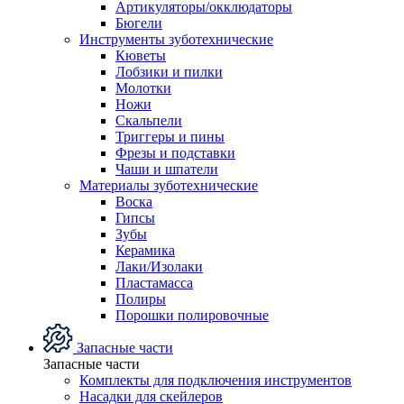
Артикуляторы/окклюдаторы
Бюгели
Инструменты зуботехнические
Кюветы
Лобзики и пилки
Молотки
Ножи
Скальпели
Триггеры и пины
Фрезы и подставки
Чаши и шпатели
Материалы зуботехнические
Воска
Гипсы
Зубы
Керамика
Лаки/Изолаки
Пластамасса
Полиры
Порошки полировочные
Запасные части
Запасные части
Комплекты для подключения инструментов
Насадки для скейлеров