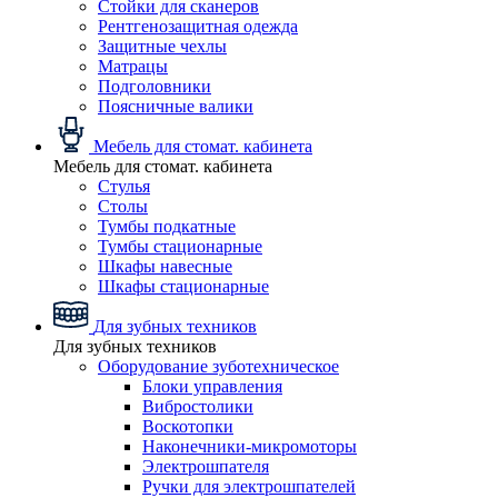
Стойки для сканеров
Рентгенозащитная одежда
Защитные чехлы
Матрацы
Подголовники
Поясничные валики
Мебель для стомат. кабинета
Мебель для стомат. кабинета
Стулья
Столы
Тумбы подкатные
Тумбы стационарные
Шкафы навесные
Шкафы стационарные
Для зубных техников
Для зубных техников
Оборудование зуботехническое
Блоки управления
Вибростолики
Воскотопки
Наконечники-микромоторы
Электрошпателя
Ручки для электрошпателей