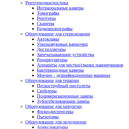
Рентгенодиагностика
Интраоральные камеры
Томографы
Рентгены
Сканеры
Радиовизиографы
Оборудование для стерилизации
Автоклавы
Ультразвуковые ванночки
Дистилляторы
Запечатывающие устройства
Рециркуляторы
Аппараты для чистки/смазки наконечников
Бактерицидные камеры
Моечно - дезинфекционные машины
Оборудование для терапии
Пескоструйный пистолеты
Скейлеры
Полимеризационные лампы
Зубоотбеливающие лампы
Оборудование для хирургии
Физиодиспенсеры
Пьезотомы
Оборудование для эндодонтии
Апекслокаторы