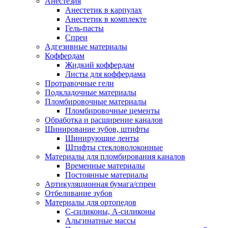
Анестезия
Анестетик в карпулах
Анестетик в комплекте
Гель-пасты
Спреи
Адгезивные материалы
Коффердам
Жидкий коффердам
Листы для коффердама
Протравочные гели
Подкладочные материалы
Пломбировочные материалы
Пломбировочные цементы
Обработка и расширение каналов
Шинирование зубов, штифты
Шинирующие ленты
Штифты стекловолоконные
Материалы для пломбирования каналов
Временные материалы
Постоянные материалы
Артикуляционная бумага/спреи
Отбеливание зубов
Материалы для ортопедов
C-силиконы, А-силиконы
Альгинатные массы