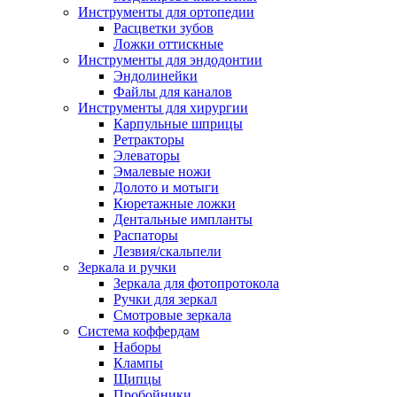
Инструменты для ортопедии
Расцветки зубов
Ложки оттискные
Инструменты для эндодонтии
Эндолинейки
Файлы для каналов
Инструменты для хирургии
Карпульные шприцы
Ретракторы
Элеваторы
Эмалевые ножи
Долото и мотыги
Кюретажные ложки
Дентальные импланты
Распаторы
Лезвия/скальпели
Зеркала и ручки
Зеркала для фотопротокола
Ручки для зеркал
Смотровые зеркала
Система коффердам
Наборы
Клампы
Щипцы
Пробойники