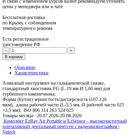
В связи с изменением курсов валют рекомендуем уточнять
цены у менеджера или в чате
Бесплатная доставка
по Крыму, с соблюдением
температурного режима
Есть регистрационное
удостоверение РФ
–
+
В корзину
Описание
Характеристики
Алмазный инструмент на гальванической связке,
стандартный хвостовик FG (L-19 мм Ø 1,60 мм) для
турбинного наконечника.
Форма (Бутон) зернистость/дисперсность (107-126
мкм), длина рабочей части (L-5,5 мм, Ø рабочей части 025
=2,5 мм): ISO 806 314 263 524 025
Товары месяца :
20.07.2026-20.08.2026
Комплект EzRay Air Portable и EzSensor – высокочастотный
портативный дентальный рентген с радиовизиографом |
Vatech