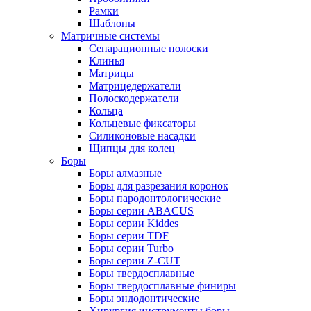
Рамки
Шаблоны
Матричные системы
Сепарационные полоски
Клинья
Матрицы
Матрицедержатели
Полоскодержатели
Кольца
Кольцевые фиксаторы
Силиконовые насадки
Щипцы для колец
Боры
Боры алмазные
Боры для разрезания коронок
Боры пародонтологические
Боры серии ABACUS
Боры серии Kiddes
Боры серии TDF
Боры серии Turbo
Боры серии Z-CUT
Боры твердосплавные
Боры твердосплавные финиры
Боры эндодонтические
Хирургия инструменты боры