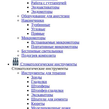
Работа с гуттаперчей
Эндоактиваторы
Эндомоторы
Оборудование для анестезии
Наконечники
Турбинные
Угловые
Прямые
Микромоторы
Встраиваемые микромоторы
Портативные микромоторы
Бестеневые светильники
Подогрев композита
Стоматологические инструменты
Стоматологические инструменты
Инструменты для терапии
Зонды
Гладилки
Штопферы
Штопфер-гладилки
Экскаваторы
Шпатели для цемента
Кюреты
Моделировочные ножи