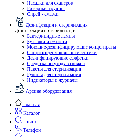
Насадки для сканеров
Роторные группы
Спрей - смазки
Дезинфекция и стерилизация
Дезинфекция и стерилизация
Бактерицидные лампы
Бутылки и ёмкости
Моющие-дезинфицирующие концентраты
Спиртосодержащие антисептики
Дезинфицирующие салфетки
Средства по уходу за кожей
Пакеты для стерилизации
Рулоны для стерилизации
Индикаторы и журналы
Аренда оборудования
Главная
Каталог
Поиск
Телефон