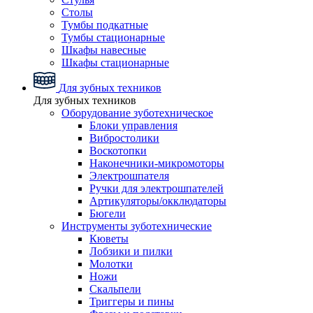
Столы
Тумбы подкатные
Тумбы стационарные
Шкафы навесные
Шкафы стационарные
Для зубных техников
Для зубных техников
Оборудование зуботехническое
Блоки управления
Вибростолики
Воскотопки
Наконечники-микромоторы
Электрошпателя
Ручки для электрошпателей
Артикуляторы/окклюдаторы
Бюгели
Инструменты зуботехнические
Кюветы
Лобзики и пилки
Молотки
Ножи
Скальпели
Триггеры и пины