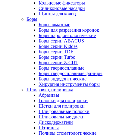
Кольцевые фиксаторы
Силиконовые насадки
Щипцы для колец
Боры
Боры алмазные
Боры для разрезания коронок
Боры пародонтологические
Боры серии ABACUS
Боры серии Kiddes
Боры серии TDF
Боры серии Turbo
Боры серии Z-CUT
Боры твердосплавные
Боры твердосплавные финиры
Боры эндодонтические
Хирургия инструменты боры
Шлифовка, полировка
Абразивы
Головки для полировки
Щётки для полировки
Шлифовальные полоски
Шлифовальные диски
Дискодержатели
Штрипсы
Полиры стоматологические