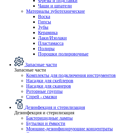
Фрезы и подставки
Чаши и шпатели
Материалы зуботехнические
Воска
Гипсы
Зубы
Керамика
Лаки/Изолаки
Пластамасса
Полиры
Порошки полировочные
Запасные части
Запасные части
Комплекты для подключения инструментов
Насадки для скейлеров
Насадки для сканеров
Роторные группы
Спрей - смазки
Дезинфекция и стерилизация
Дезинфекция и стерилизация
Бактерицидные лампы
Бутылки и ёмкости
Моющие-дезинфицирующие концентраты