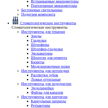
Встраиваемые микромоторы
Портативные микромоторы
Бестеневые светильники
Подогрев композита
Стоматологические инструменты
Стоматологические инструменты
Инструменты для терапии
Зонды
Гладилки
Штопферы
Штопфер-гладилки
Экскаваторы
Шпатели для цемента
Кюреты
Моделировочные ножи
Инструменты для ортопедии
Расцветки зубов
Ложки оттискные
Инструменты для эндодонтии
Эндолинейки
Файлы для каналов
Инструменты для хирургии
Карпульные шприцы
Ретракторы