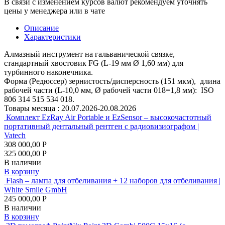
В связи с изменением курсов валют рекомендуем уточнять
цены у менеджера или в чате
Описание
Характеристики
Алмазный инструмент на гальванической связке,
стандартный хвостовик FG (L-19 мм Ø 1,60 мм) для
турбинного наконечника.
Форма (Редюссер) зернистость/дисперсность (151 мкм), длина
рабочей части (L-10,0 мм, Ø рабочей части 018=1,8 мм): ISO
806 314 515 534 018.
Товары месяца :
20.07.2026-20.08.2026
Комплект EzRay Air Portable и EzSensor – высокочастотный
портативный дентальный рентген с радиовизиографом |
Vatech
308 000,00 Р
325 000,00 Р
В наличии
В корзину
Flash – лампа для отбеливания + 12 наборов для отбеливания |
White Smile GmbH
245 000,00 Р
В наличии
В корзину