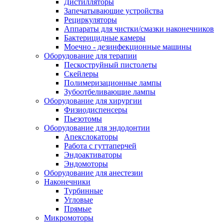
Дистилляторы
Запечатывающие устройства
Рециркуляторы
Аппараты для чистки/смазки наконечников
Бактерицидные камеры
Моечно - дезинфекционные машины
Оборудование для терапии
Пескоструйный пистолеты
Скейлеры
Полимеризационные лампы
Зубоотбеливающие лампы
Оборудование для хирургии
Физиодиспенсеры
Пьезотомы
Оборудование для эндодонтии
Апекслокаторы
Работа с гуттаперчей
Эндоактиваторы
Эндомоторы
Оборудование для анестезии
Наконечники
Турбинные
Угловые
Прямые
Микромоторы