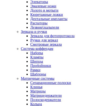
Элеваторы
Эмалевые ножи
Долото и мотыги
Кюретажные ложки
Дентальные импланты
Распаторы
Лезвия/скальпели
Зеркала и ручки
Зеркала для фотопротокола
Ручки для зеркал
Смотровые зеркала
Система коффердам
Наборы
Клампы
Щипцы
Пробойники
Рамки
Шаблоны
Матричные системы
Сепарационные полоски
Клинья
Матрицы
Матрицедержатели
Полоскодержатели
Кольца