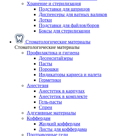
Хранение и стерилизация
Подставки для шприцов
Диспенсеры для ватных валиков
Лотки
Подставки для файлов/боров
Боксы для стерилизации
Стоматологические материалы
Стоматологические материалы
Профилактика и гигиена
Десенситайзеры
Пасты
Порошки
Индикаторы кариеса и налета
Герметики
Анестезия
Анестетик в карпулах
Анестетик в комплекте
Гель-пасты
Спреи
Адгезивные материалы
Коффердам
Жидкий коффердам
Листы для коффердама
Протравочные гели