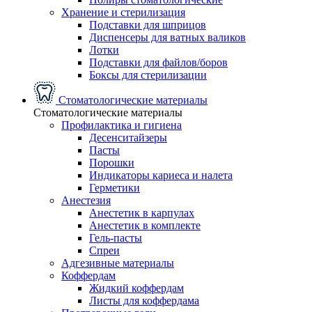
Хранение и стерилизация
Подставки для шприцов
Диспенсеры для ватных валиков
Лотки
Подставки для файлов/боров
Боксы для стерилизации
Стоматологические материалы
Стоматологические материалы
Профилактика и гигиена
Десенситайзеры
Пасты
Порошки
Индикаторы кариеса и налета
Герметики
Анестезия
Анестетик в карпулах
Анестетик в комплекте
Гель-пасты
Спреи
Адгезивные материалы
Коффердам
Жидкий коффердам
Листы для коффердама