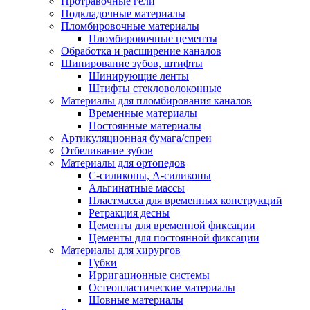
Протравочные гели
Подкладочные материалы
Пломбировочные материалы
Пломбировочные цементы
Обработка и расширение каналов
Шинирование зубов, штифты
Шинирующие ленты
Штифты стекловолоконные
Материалы для пломбирования каналов
Временные материалы
Постоянные материалы
Артикуляционная бумага/спреи
Отбеливание зубов
Материалы для ортопедов
C-силиконы, А-силиконы
Альгинатные массы
Пластмасса для временных конструкций
Ретракция десны
Цементы для временной фиксации
Цементы для постоянной фиксации
Материалы для хирургов
Губки
Ирригационные системы
Остеопластические материалы
Шовные материалы