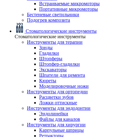
Встраиваемые микромоторы
Портативные микромоторы
Бестеневые светильники
Подогрев композита
Стоматологические инструменты
Стоматологические инструменты
Инструменты для терапии
Зонды
Гладилки
Штопферы
Штопфер-гладилки
Экскаваторы
Шпатели для цемента
Кюреты
Моделировочные ножи
Инструменты для ортопедии
Расцветки зубов
Ложки оттискные
Инструменты для эндодонтии
Эндолинейки
Файлы для каналов
Инструменты для хирургии
Карпульные шприцы
Ретракторы