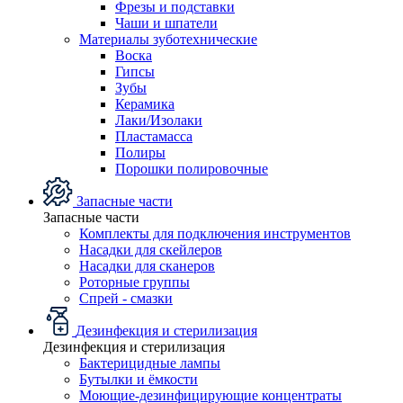
Фрезы и подставки
Чаши и шпатели
Материалы зуботехнические
Воска
Гипсы
Зубы
Керамика
Лаки/Изолаки
Пластамасса
Полиры
Порошки полировочные
Запасные части
Запасные части
Комплекты для подключения инструментов
Насадки для скейлеров
Насадки для сканеров
Роторные группы
Спрей - смазки
Дезинфекция и стерилизация
Дезинфекция и стерилизация
Бактерицидные лампы
Бутылки и ёмкости
Моющие-дезинфицирующие концентраты