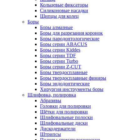
Кольцевые фиксаторы
Силиконовые насадки
Щипцы для колец
Боры
Боры алмазные
Боры для разрезания коронок
Боры пародонтологические
Боры серии ABACUS
Боры серии Kiddes
Боры серии TDF
Боры серии Turbo
Боры серии Z-CUT
Боры твердосплавные
Боры твердосплавные финиры
Боры эндодонтические
Хирургия инструменты боры
Шлифовка, полировка
Абразивы
Головки для полировки
Щётки для полировки
Шлифовальные полоски
Шлифовальные диски
Дискодержатели
Штрипсы
Полиры стоматологические