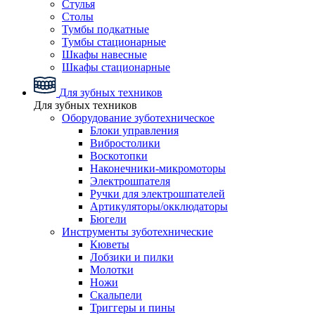
Стулья
Столы
Тумбы подкатные
Тумбы стационарные
Шкафы навесные
Шкафы стационарные
Для зубных техников
Для зубных техников
Оборудование зуботехническое
Блоки управления
Вибростолики
Воскотопки
Наконечники-микромоторы
Электрошпателя
Ручки для электрошпателей
Артикуляторы/окклюдаторы
Бюгели
Инструменты зуботехнические
Кюветы
Лобзики и пилки
Молотки
Ножи
Скальпели
Триггеры и пины