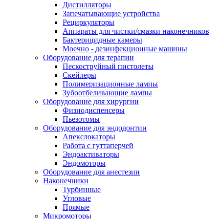
Дистилляторы
Запечатывающие устройства
Рециркуляторы
Аппараты для чистки/смазки наконечников
Бактерицидные камеры
Моечно - дезинфекционные машины
Оборудование для терапии
Пескоструйный пистолеты
Скейлеры
Полимеризационные лампы
Зубоотбеливающие лампы
Оборудование для хирургии
Физиодиспенсеры
Пьезотомы
Оборудование для эндодонтии
Апекслокаторы
Работа с гуттаперчей
Эндоактиваторы
Эндомоторы
Оборудование для анестезии
Наконечники
Турбинные
Угловые
Прямые
Микромоторы