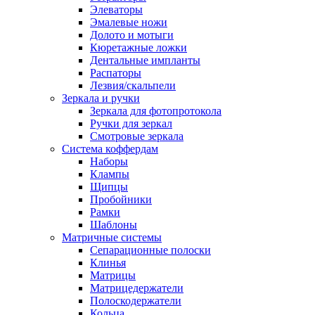
Элеваторы
Эмалевые ножи
Долото и мотыги
Кюретажные ложки
Дентальные импланты
Распаторы
Лезвия/скальпели
Зеркала и ручки
Зеркала для фотопротокола
Ручки для зеркал
Смотровые зеркала
Система коффердам
Наборы
Клампы
Щипцы
Пробойники
Рамки
Шаблоны
Матричные системы
Сепарационные полоски
Клинья
Матрицы
Матрицедержатели
Полоскодержатели
Кольца