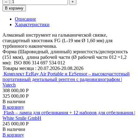
–
+
В корзину
Описание
Характеристики
Алмазный инструмент на гальванической связке,
стандартный хвостовик FG (L-19 мм Ø 1,60 мм) для
турбинного наконечника.
Форма (Шаровидный, длинный) зернистость/дисперсность
(151 мкм), длина рабочей части (Ø рабочей части 012 =1,2
мм): ISO 806 314 697 534 012
Товары месяца :
20.07.2026-20.08.2026
Комплект EzRay Air Portable и EzSensor – высокочастотный
портативный дентальный рентген с радиовизиографом |
Vatech
308 000,00 Р
325 000,00 Р
В наличии
В корзину
Flash – лампа для отбеливания + 12 наборов для отбеливания |
White Smile GmbH
245 000,00 Р
В наличии
В корзину