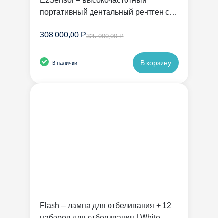
EzSensor – высокочастотный
портативный дентальный рентген с
радиовизиографом | Vatech
308 000,00 Р
325 000,00 Р
В корзину
В наличии
Flash – лампа для отбеливания + 12
наборов для отбеливания | White