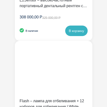
EzSensor – высокочастотный
портативный дентальный рентген с
радиовизиографом | Vatech
308 000,00 Р
325 000,00 Р
В корзину
В наличии
Flash – лампа для отбеливания + 12
наборов для отбеливания | White