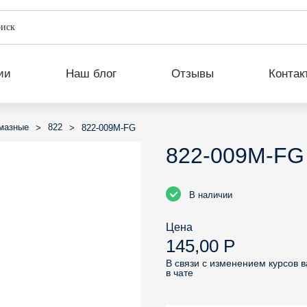
ии
Наш блог
Отзывы
Контак
мазные
822
>
>
822-009M-FG
822-009M-FG
В наличии
Цена
145,00 Р
В связи с изменением курсов 
в чате