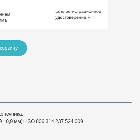
а
Есть регистрационное
ением
удостоверение РФ
има
 корзину
конечника.
 =0,9 мм): ISO 806 314 237 524 009