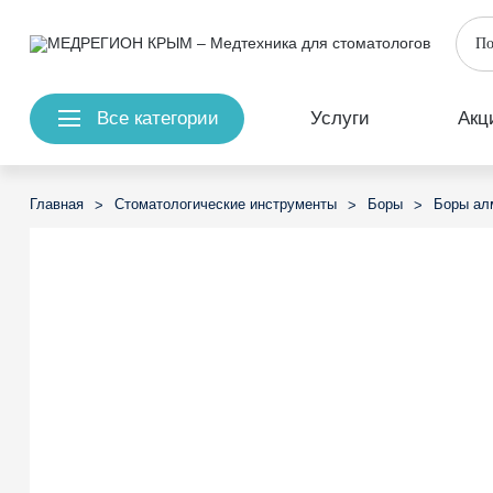
Все категории
Услуги
Акц
Главная
Стоматологические инструменты
Боры
Боры ал
>
>
>