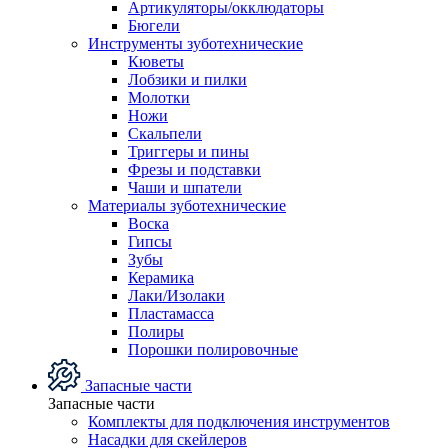
Артикуляторы/окклюдаторы
Бюгели
Инструменты зуботехнические
Кюветы
Лобзики и пилки
Молотки
Ножи
Скальпели
Триггеры и пины
Фрезы и подставки
Чаши и шпатели
Материалы зуботехнические
Воска
Гипсы
Зубы
Керамика
Лаки/Изолаки
Пластамасса
Полиры
Порошки полировочные
Запасные части
Запасные части
Комплекты для подключения инструментов
Насадки для скейлеров