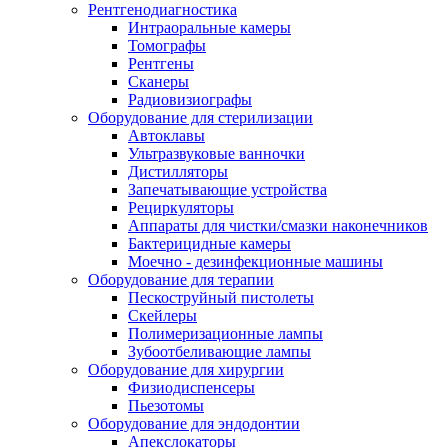
Рентгенодиагностика
Интраоральные камеры
Томографы
Рентгены
Сканеры
Радиовизиографы
Оборудование для стерилизации
Автоклавы
Ультразвуковые ванночки
Дистилляторы
Запечатывающие устройства
Рециркуляторы
Аппараты для чистки/смазки наконечников
Бактерицидные камеры
Моечно - дезинфекционные машины
Оборудование для терапии
Пескоструйный пистолеты
Скейлеры
Полимеризационные лампы
Зубоотбеливающие лампы
Оборудование для хирургии
Физиодиспенсеры
Пьезотомы
Оборудование для эндодонтии
Апекслокаторы