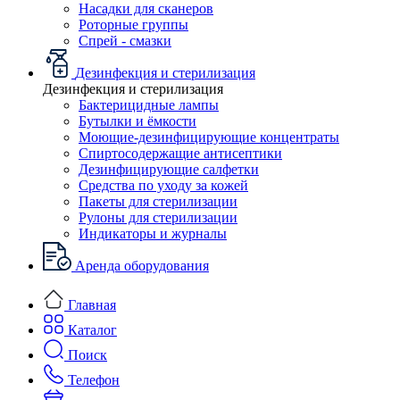
Насадки для сканеров
Роторные группы
Спрей - смазки
Дезинфекция и стерилизация
Дезинфекция и стерилизация
Бактерицидные лампы
Бутылки и ёмкости
Моющие-дезинфицирующие концентраты
Спиртосодержащие антисептики
Дезинфицирующие салфетки
Средства по уходу за кожей
Пакеты для стерилизации
Рулоны для стерилизации
Индикаторы и журналы
Аренда оборудования
Главная
Каталог
Поиск
Телефон