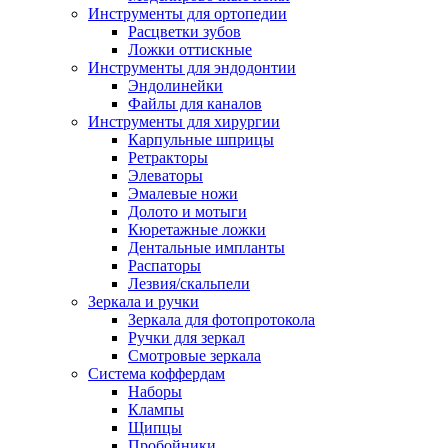
Инструменты для ортопедии
Расцветки зубов
Ложки оттискные
Инструменты для эндодонтии
Эндолинейки
Файлы для каналов
Инструменты для хирургии
Карпульные шприцы
Ретракторы
Элеваторы
Эмалевые ножи
Долото и мотыги
Кюретажные ложки
Дентальные импланты
Распаторы
Лезвия/скальпели
Зеркала и ручки
Зеркала для фотопротокола
Ручки для зеркал
Смотровые зеркала
Система коффердам
Наборы
Клампы
Щипцы
Пробойники