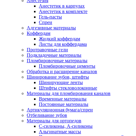
Анестезия
Анестетик в карпулах
Анестетик в комплекте
Гель-пасты
Спреи
Адгезивные материалы
Коффердам
Жидкий коффердам
Листы для коффердама
Протравочные гели
Подкладочные материалы
Пломбировочные материалы
Пломбировочные цементы
Обработка и расширение каналов
Шинирование зубов, штифты
Шинирующие ленты
Штифты стекловолоконные
Материалы для пломбирования каналов
Временные материалы
Постоянные материалы
Артикуляционная бумага/спреи
Отбеливание зубов
Материалы для ортопедов
C-силиконы, А-силиконы
Альгинатные массы