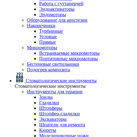
Работа с гуттаперчей
Эндоактиваторы
Эндомоторы
Оборудование для анестезии
Наконечники
Турбинные
Угловые
Прямые
Микромоторы
Встраиваемые микромоторы
Портативные микромоторы
Бестеневые светильники
Подогрев композита
Стоматологические инструменты
Стоматологические инструменты
Инструменты для терапии
Зонды
Гладилки
Штопферы
Штопфер-гладилки
Экскаваторы
Шпатели для цемента
Кюреты
Моделировочные ножи