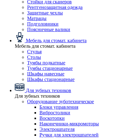
Стойки для сканеров
Рентгенозащитная одежда
Защитные чехлы
Матрацы
Подголовники
Поясничные валики
Мебель для стомат. кабинета
Мебель для стомат. кабинета
Стулья
Столы
Тумбы подкатные
Тумбы стационарные
Шкафы навесные
Шкафы стационарные
Для зубных техников
Для зубных техников
Оборудование зуботехническое
Блоки управления
Вибростолики
Воскотопки
Наконечники-микромоторы
Электрошпателя
Ручки для электрошпателей