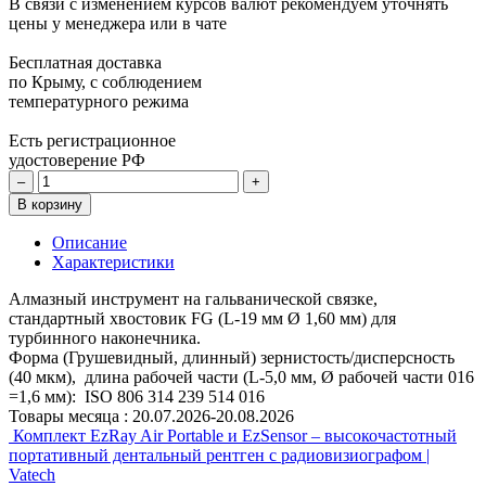
В связи с изменением курсов валют рекомендуем уточнять
цены у менеджера или в чате
Бесплатная доставка
по Крыму, с соблюдением
температурного режима
Есть регистрационное
удостоверение РФ
–
+
В корзину
Описание
Характеристики
Алмазный инструмент на гальванической связке,
стандартный хвостовик FG (L-19 мм Ø 1,60 мм) для
турбинного наконечника.
Форма (Грушевидный, длинный) зернистость/дисперсность
(40 мкм), длина рабочей части (L-5,0 мм, Ø рабочей части 016
=1,6 мм): ISO 806 314 239 514 016
Товары месяца :
20.07.2026-20.08.2026
Комплект EzRay Air Portable и EzSensor – высокочастотный
портативный дентальный рентген с радиовизиографом |
Vatech