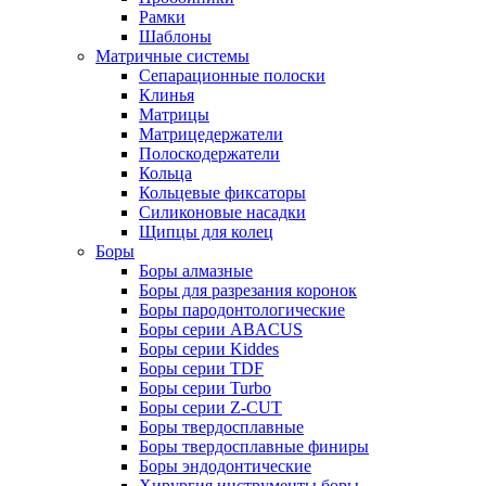
Рамки
Шаблоны
Матричные системы
Сепарационные полоски
Клинья
Матрицы
Матрицедержатели
Полоскодержатели
Кольца
Кольцевые фиксаторы
Силиконовые насадки
Щипцы для колец
Боры
Боры алмазные
Боры для разрезания коронок
Боры пародонтологические
Боры серии ABACUS
Боры серии Kiddes
Боры серии TDF
Боры серии Turbo
Боры серии Z-CUT
Боры твердосплавные
Боры твердосплавные финиры
Боры эндодонтические
Хирургия инструменты боры