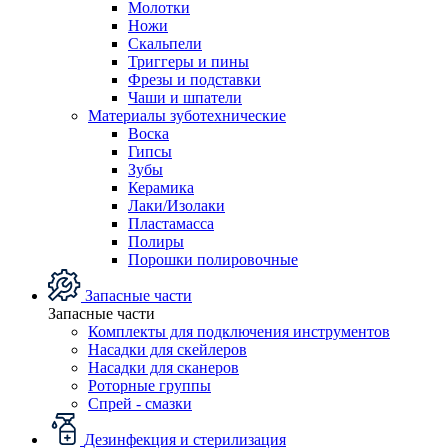
Молотки
Ножи
Скальпели
Триггеры и пины
Фрезы и подставки
Чаши и шпатели
Материалы зуботехнические
Воска
Гипсы
Зубы
Керамика
Лаки/Изолаки
Пластамасса
Полиры
Порошки полировочные
Запасные части
Запасные части
Комплекты для подключения инструментов
Насадки для скейлеров
Насадки для сканеров
Роторные группы
Спрей - смазки
Дезинфекция и стерилизация