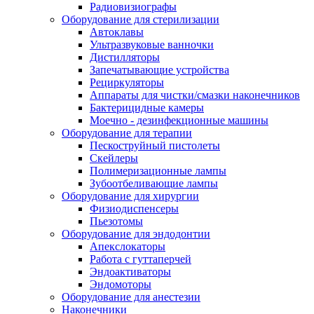
Радиовизиографы
Оборудование для стерилизации
Автоклавы
Ультразвуковые ванночки
Дистилляторы
Запечатывающие устройства
Рециркуляторы
Аппараты для чистки/смазки наконечников
Бактерицидные камеры
Моечно - дезинфекционные машины
Оборудование для терапии
Пескоструйный пистолеты
Скейлеры
Полимеризационные лампы
Зубоотбеливающие лампы
Оборудование для хирургии
Физиодиспенсеры
Пьезотомы
Оборудование для эндодонтии
Апекслокаторы
Работа с гуттаперчей
Эндоактиваторы
Эндомоторы
Оборудование для анестезии
Наконечники