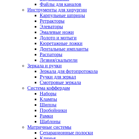
Файлы для каналов
Инструменты для хирургии
Карпульные шприцы
Ретракторы
Элеваторы
Эмалевые ножи
Долото и мотыги
Кюретажные ложки
Дентальные импланты
Распаторы
Лезвия/скальпели
Зеркала и ручки
Зеркала для фотопротокола
Ручки для зеркал
Смотровые зеркала
Система коффердам
Наборы
Клампы
Щипцы
Пробойники
Рамки
Шаблоны
Матричные системы
Сепарационные полоски
Клинья