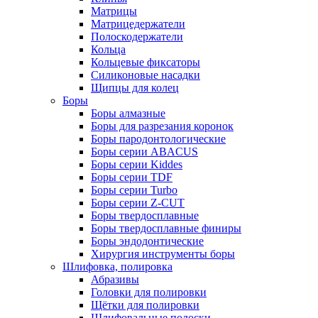
Матрицы
Матрицедержатели
Полоскодержатели
Кольца
Кольцевые фиксаторы
Силиконовые насадки
Щипцы для колец
Боры
Боры алмазные
Боры для разрезания коронок
Боры пародонтологические
Боры серии ABACUS
Боры серии Kiddes
Боры серии TDF
Боры серии Turbo
Боры серии Z-CUT
Боры твердосплавные
Боры твердосплавные финиры
Боры эндодонтические
Хирургия инструменты боры
Шлифовка, полировка
Абразивы
Головки для полировки
Щётки для полировки
Шлифовальные полоски