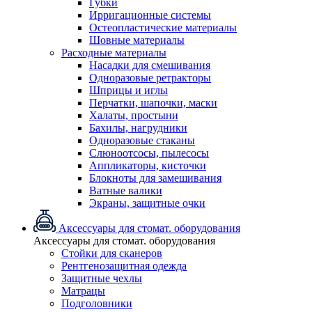
Губки
Ирригационные системы
Остеопластические материалы
Шовные материалы
Расходные материалы
Насадки для смешивания
Одноразовые ретракторы
Шприцы и иглы
Перчатки, шапочки, маски
Халаты, простыни
Бахилы, нагрудники
Одноразовые стаканы
Слюноотсосы, пылесосы
Аппликаторы, кисточки
Блокноты для замешивания
Ватные валики
Экраны, защитные очки
Аксессуары для стомат. оборудования
Аксессуары для стомат. оборудования
Стойки для сканеров
Рентгенозащитная одежда
Защитные чехлы
Матрацы
Подголовники