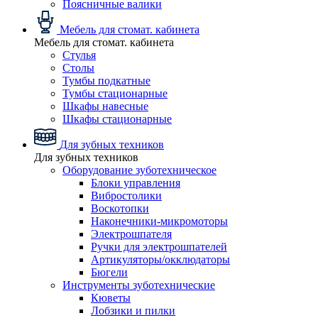
Поясничные валики
Мебель для стомат. кабинета
Мебель для стомат. кабинета
Стулья
Столы
Тумбы подкатные
Тумбы стационарные
Шкафы навесные
Шкафы стационарные
Для зубных техников
Для зубных техников
Оборудование зуботехническое
Блоки управления
Вибростолики
Воскотопки
Наконечники-микромоторы
Электрошпателя
Ручки для электрошпателей
Артикуляторы/окклюдаторы
Бюгели
Инструменты зуботехнические
Кюветы
Лобзики и пилки