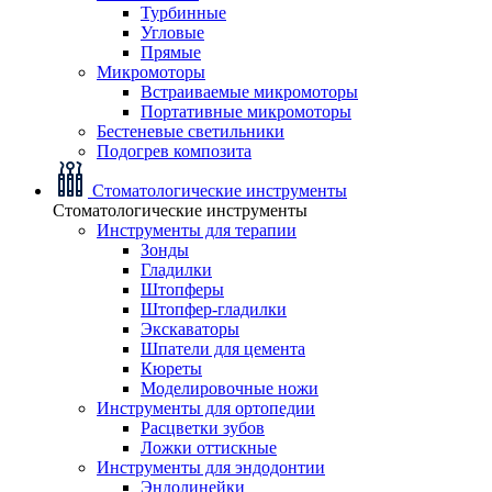
Турбинные
Угловые
Прямые
Микромоторы
Встраиваемые микромоторы
Портативные микромоторы
Бестеневые светильники
Подогрев композита
Стоматологические инструменты
Стоматологические инструменты
Инструменты для терапии
Зонды
Гладилки
Штопферы
Штопфер-гладилки
Экскаваторы
Шпатели для цемента
Кюреты
Моделировочные ножи
Инструменты для ортопедии
Расцветки зубов
Ложки оттискные
Инструменты для эндодонтии
Эндолинейки