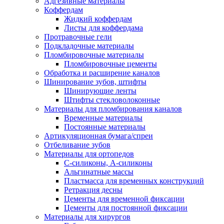
Адгезивные материалы
Коффердам
Жидкий коффердам
Листы для коффердама
Протравочные гели
Подкладочные материалы
Пломбировочные материалы
Пломбировочные цементы
Обработка и расширение каналов
Шинирование зубов, штифты
Шинирующие ленты
Штифты стекловолоконные
Материалы для пломбирования каналов
Временные материалы
Постоянные материалы
Артикуляционная бумага/спреи
Отбеливание зубов
Материалы для ортопедов
C-силиконы, А-силиконы
Альгинатные массы
Пластмасса для временных конструкций
Ретракция десны
Цементы для временной фиксации
Цементы для постоянной фиксации
Материалы для хирургов