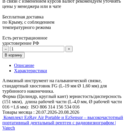
В связи с изменением курсов валют рекомендуем уточнять
цены у менеджера или в чате
Бесплатная доставка
по Крыму, с соблюдением
температурного режима
Есть регистрационное
удостоверение РФ
–
+
В корзину
Описание
Характеристики
Алмазный инструмент на гальванической связке,
стандартный хвостовик FG (L-19 мм Ø 1,60 мм) для
турбинного наконечника.
Форма (Цилиндр, круглый кант) зернистость/дисперсность
(151 мкм), длина рабочей части (L-4,0 мм, Ø рабочей части
016 =1,6 мм): ISO 806 314 156 534 016
Товары месяца :
20.07.2026-20.08.2026
Комплект EzRay Air Portable и EzSensor – высокочастотный
портативный дентальный рентген с радиовизиографом |
Vatech