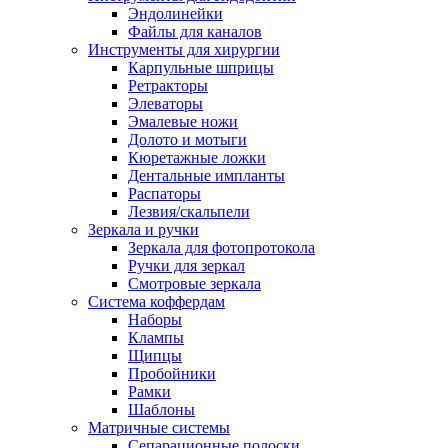
Эндолинейки
Файлы для каналов
Инструменты для хирургии
Карпульные шприцы
Ретракторы
Элеваторы
Эмалевые ножи
Долото и мотыги
Кюретажные ложки
Дентальные импланты
Распаторы
Лезвия/скальпели
Зеркала и ручки
Зеркала для фотопротокола
Ручки для зеркал
Смотровые зеркала
Система коффердам
Наборы
Клампы
Щипцы
Пробойники
Рамки
Шаблоны
Матричные системы
Сепарационные полоски