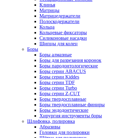
Клинья
Матрицы
Матрицедержатели
Полоскодержатели
Кольца
Кольцевые фиксаторы
Силиконовые насадки
Щипцы для колец
Боры
Боры алмазные
Боры для разрезания коронок
Боры пародонтологические
Боры серии ABACUS
Боры серии Kiddes
Боры серии TDF
Боры серии Turbo
Боры серии Z-CUT
Боры твердосплавные
Боры твердосплавные финиры
Боры эндодонтические
Хирургия инструменты боры
Шлифовка, полировка
Абразивы
Головки для полировки
Щётки для полировки