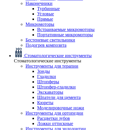
Наконечники
Турбинные
Угловые
Прямые
Микромоторы
Встраиваемые микромоторы
Портативные микромоторы
Бестеневые светильники
Подогрев композита
Стоматологические инструменты
Стоматологические инструменты
Инструменты для терапии
Зонды
Гладилки
Штопферы
Штопфер-гладилки
Экскаваторы
Шпатели для цемента
Кюреты
Моделировочные ножи
Инструменты для ортопедии
Расцветки зубов
Ложки оттискные
Инструменты для эндодонтии