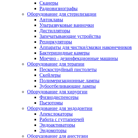
Сканеры
Радиовизиографы
Оборудование для стерилизации
Автоклавы
Ультразвуковые ванночки
Дистилляторы
Запечатывающие устройства
Рециркуляторы
Аппараты для чистки/смазки наконечников
Бактерицидные камеры
Моечно - дезинфекционные машины
Оборудование для терапии
Пескоструйный пистолеты
Скейлеры
Полимеризационные лампы
Зубоотбеливающие лампы
Оборудование для хирургии
Физиодиспенсеры
Пьезотомы
Оборудование для эндодонтии
Апекслокаторы
Работа с гуттаперчей
Эндоактиваторы
Эндомоторы
Оборудование для анестезии