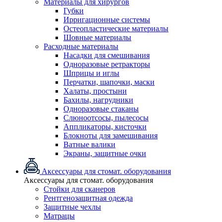
Материалы для хирургов
Губки
Ирригационные системы
Остеопластические материалы
Шовные материалы
Расходные материалы
Насадки для смешивания
Одноразовые ретракторы
Шприцы и иглы
Перчатки, шапочки, маски
Халаты, простыни
Бахилы, нагрудники
Одноразовые стаканы
Слюноотсосы, пылесосы
Аппликаторы, кисточки
Блокноты для замешивания
Ватные валики
Экраны, защитные очки
Аксессуары для стомат. оборудования
Аксессуары для стомат. оборудования
Стойки для сканеров
Рентгенозащитная одежда
Защитные чехлы
Матрацы