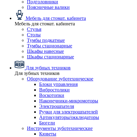
Подголовники
Поясничные валики
Мебель для стомат. кабинета
Мебель для стомат. кабинета
Стулья
Столы
Тумбы подкатные
Тумбы стационарные
Шкафы навесные
Шкафы стационарные
Для зубных техников
Для зубных техников
Оборудование зуботехническое
Блоки управления
Вибростолики
Воскотопки
Наконечники-микромоторы
Электрошпателя
Ручки для электрошпателей
Артикуляторы/окклюдаторы
Бюгели
Инструменты зуботехнические
Кюветы