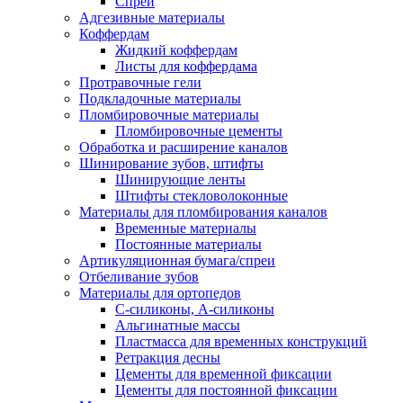
Спреи
Адгезивные материалы
Коффердам
Жидкий коффердам
Листы для коффердама
Протравочные гели
Подкладочные материалы
Пломбировочные материалы
Пломбировочные цементы
Обработка и расширение каналов
Шинирование зубов, штифты
Шинирующие ленты
Штифты стекловолоконные
Материалы для пломбирования каналов
Временные материалы
Постоянные материалы
Артикуляционная бумага/спреи
Отбеливание зубов
Материалы для ортопедов
C-силиконы, А-силиконы
Альгинатные массы
Пластмасса для временных конструкций
Ретракция десны
Цементы для временной фиксации
Цементы для постоянной фиксации