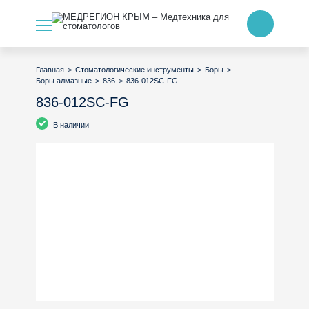
>
>
>
Главная
Стоматологические инструменты
Боры
>
>
836-012SC-FG
Боры алмазные
836
836-012SC-FG
В наличии