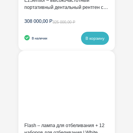
EzSensor – высокочастотный
портативный дентальный рентген с
радиовизиографом | Vatech
308 000,00 Р
325 000,00 Р
В корзину
В наличии
Flash – лампа для отбеливания + 12
наборов для отбеливания | White