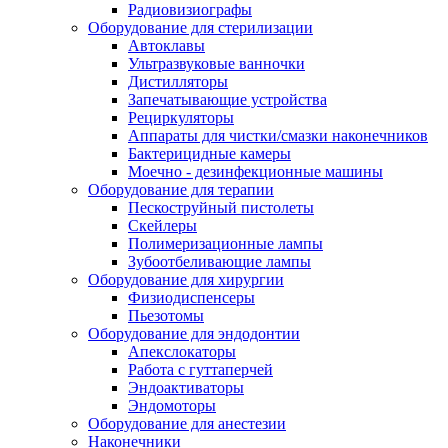
Радиовизиографы
Оборудование для стерилизации
Автоклавы
Ультразвуковые ванночки
Дистилляторы
Запечатывающие устройства
Рециркуляторы
Аппараты для чистки/смазки наконечников
Бактерицидные камеры
Моечно - дезинфекционные машины
Оборудование для терапии
Пескоструйный пистолеты
Скейлеры
Полимеризационные лампы
Зубоотбеливающие лампы
Оборудование для хирургии
Физиодиспенсеры
Пьезотомы
Оборудование для эндодонтии
Апекслокаторы
Работа с гуттаперчей
Эндоактиваторы
Эндомоторы
Оборудование для анестезии
Наконечники