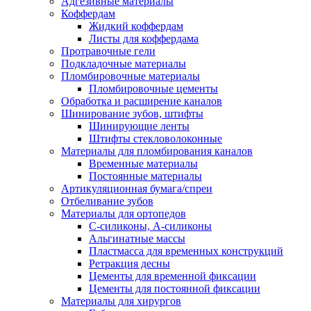
Адгезивные материалы
Коффердам
Жидкий коффердам
Листы для коффердама
Протравочные гели
Подкладочные материалы
Пломбировочные материалы
Пломбировочные цементы
Обработка и расширение каналов
Шинирование зубов, штифты
Шинирующие ленты
Штифты стекловолоконные
Материалы для пломбирования каналов
Временные материалы
Постоянные материалы
Артикуляционная бумага/спреи
Отбеливание зубов
Материалы для ортопедов
C-силиконы, А-силиконы
Альгинатные массы
Пластмасса для временных конструкций
Ретракция десны
Цементы для временной фиксации
Цементы для постоянной фиксации
Материалы для хирургов