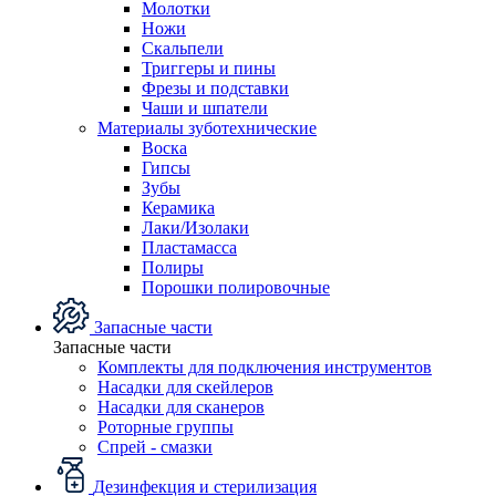
Молотки
Ножи
Скальпели
Триггеры и пины
Фрезы и подставки
Чаши и шпатели
Материалы зуботехнические
Воска
Гипсы
Зубы
Керамика
Лаки/Изолаки
Пластамасса
Полиры
Порошки полировочные
Запасные части
Запасные части
Комплекты для подключения инструментов
Насадки для скейлеров
Насадки для сканеров
Роторные группы
Спрей - смазки
Дезинфекция и стерилизация