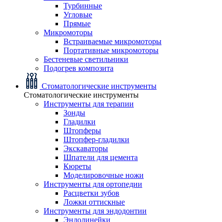
Турбинные
Угловые
Прямые
Микромоторы
Встраиваемые микромоторы
Портативные микромоторы
Бестеневые светильники
Подогрев композита
Стоматологические инструменты
Стоматологические инструменты
Инструменты для терапии
Зонды
Гладилки
Штопферы
Штопфер-гладилки
Экскаваторы
Шпатели для цемента
Кюреты
Моделировочные ножи
Инструменты для ортопедии
Расцветки зубов
Ложки оттискные
Инструменты для эндодонтии
Эндолинейки