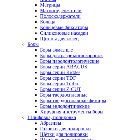
Матрицы
Матрицедержатели
Полоскодержатели
Кольца
Кольцевые фиксаторы
Силиконовые насадки
Щипцы для колец
Боры
Боры алмазные
Боры для разрезания коронок
Боры пародонтологические
Боры серии ABACUS
Боры серии Kiddes
Боры серии TDF
Боры серии Turbo
Боры серии Z-CUT
Боры твердосплавные
Боры твердосплавные финиры
Боры эндодонтические
Хирургия инструменты боры
Шлифовка, полировка
Абразивы
Головки для полировки
Щётки для полировки
Шлифовальные полоски