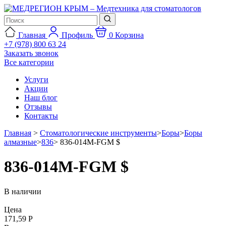
Главная
Профиль
0
Корзина
+7 (978) 800 63 24
Заказать звонок
Все категории
Услуги
Акции
Наш блог
Отзывы
Контакты
Главная
>
Стоматологические инструменты
>
Боры
>
Боры
алмазные
>
836
>
836-014M-FGM $
836-014M-FGM $
В наличии
Цена
171,59 Р