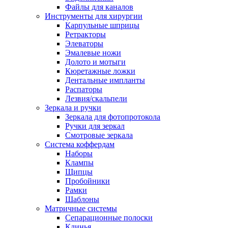
Файлы для каналов
Инструменты для хирургии
Карпульные шприцы
Ретракторы
Элеваторы
Эмалевые ножи
Долото и мотыги
Кюретажные ложки
Дентальные импланты
Распаторы
Лезвия/скальпели
Зеркала и ручки
Зеркала для фотопротокола
Ручки для зеркал
Смотровые зеркала
Система коффердам
Наборы
Клампы
Щипцы
Пробойники
Рамки
Шаблоны
Матричные системы
Сепарационные полоски
Клинья