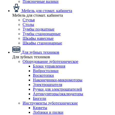
Поясничные валики
Мебель для стомат. кабинета
Мебель для стомат. кабинета
Стулья
Столы
Тумбы подкатные
Тумбы стационарные
Шкафы навесные
Шкафы стационарные
Для зубных техников
Для зубных техников
Оборудование зуботехническое
Блоки управления
Вибростолики
Воскотопки
Наконечники-микромоторы
Электрошпателя
Ручки для электрошпателей
Артикуляторы/окклюдаторы
Бюгели
Инструменты зуботехнические
Кюветы
Лобзики и пилки