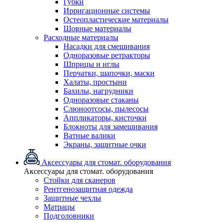
Губки
Ирригационные системы
Остеопластические материалы
Шовные материалы
Расходные материалы
Насадки для смешивания
Одноразовые ретракторы
Шприцы и иглы
Перчатки, шапочки, маски
Халаты, простыни
Бахилы, нагрудники
Одноразовые стаканы
Слюноотсосы, пылесосы
Аппликаторы, кисточки
Блокноты для замешивания
Ватные валики
Экраны, защитные очки
Аксессуары для стомат. оборудования
Аксессуары для стомат. оборудования
Стойки для сканеров
Рентгенозащитная одежда
Защитные чехлы
Матрацы
Подголовники