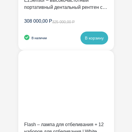
EzSensor – высокочастотный
портативный дентальный рентген с
радиовизиографом | Vatech
308 000,00 Р
325 000,00 Р
В корзину
В наличии
Flash – лампа для отбеливания + 12
наборов для отбеливания | White