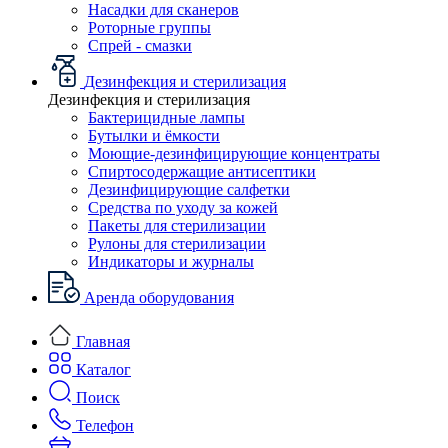
Насадки для сканеров
Роторные группы
Спрей - смазки
Дезинфекция и стерилизация
Дезинфекция и стерилизация
Бактерицидные лампы
Бутылки и ёмкости
Моющие-дезинфицирующие концентраты
Спиртосодержащие антисептики
Дезинфицирующие салфетки
Средства по уходу за кожей
Пакеты для стерилизации
Рулоны для стерилизации
Индикаторы и журналы
Аренда оборудования
Главная
Каталог
Поиск
Телефон