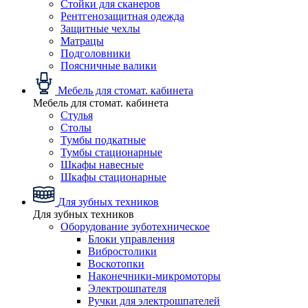
Стойки для сканеров
Рентгенозащитная одежда
Защитные чехлы
Матрацы
Подголовники
Поясничные валики
Мебель для стомат. кабинета
Мебель для стомат. кабинета
Стулья
Столы
Тумбы подкатные
Тумбы стационарные
Шкафы навесные
Шкафы стационарные
Для зубных техников
Для зубных техников
Оборудование зуботехническое
Блоки управления
Вибростолики
Воскотопки
Наконечники-микромоторы
Электрошпателя
Ручки для электрошпателей