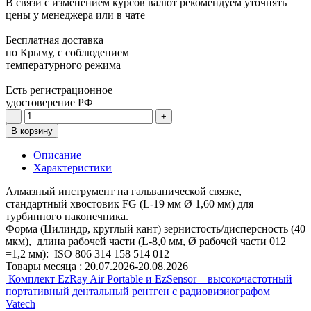
В связи с изменением курсов валют рекомендуем уточнять
цены у менеджера или в чате
Бесплатная доставка
по Крыму, с соблюдением
температурного режима
Есть регистрационное
удостоверение РФ
–
+
В корзину
Описание
Характеристики
Алмазный инструмент на гальванической связке,
стандартный хвостовик FG (L-19 мм Ø 1,60 мм) для
турбинного наконечника.
Форма (Цилиндр, круглый кант) зернистость/дисперсность (40
мкм), длина рабочей части (L-8,0 мм, Ø рабочей части 012
=1,2 мм): ISO 806 314 158 514 012
Товары месяца :
20.07.2026-20.08.2026
Комплект EzRay Air Portable и EzSensor – высокочастотный
портативный дентальный рентген с радиовизиографом |
Vatech