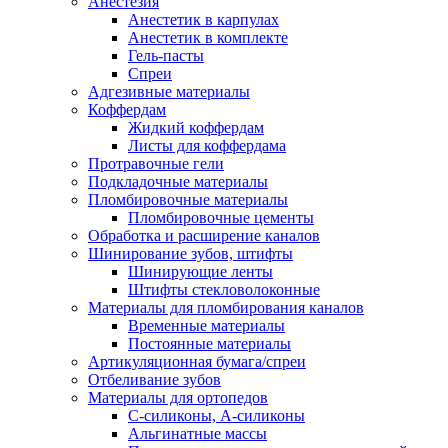
Анестезия
Анестетик в карпулах
Анестетик в комплекте
Гель-пасты
Спреи
Адгезивные материалы
Коффердам
Жидкий коффердам
Листы для коффердама
Протравочные гели
Подкладочные материалы
Пломбировочные материалы
Пломбировочные цементы
Обработка и расширение каналов
Шинирование зубов, штифты
Шинирующие ленты
Штифты стекловолоконные
Материалы для пломбирования каналов
Временные материалы
Постоянные материалы
Артикуляционная бумага/спреи
Отбеливание зубов
Материалы для ортопедов
C-силиконы, А-силиконы
Альгинатные массы