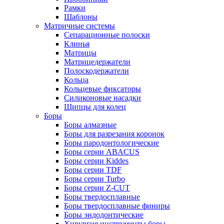
Рамки
Шаблоны
Матричные системы
Сепарационные полоски
Клинья
Матрицы
Матрицедержатели
Полоскодержатели
Кольца
Кольцевые фиксаторы
Силиконовые насадки
Щипцы для колец
Боры
Боры алмазные
Боры для разрезания коронок
Боры пародонтологические
Боры серии ABACUS
Боры серии Kiddes
Боры серии TDF
Боры серии Turbo
Боры серии Z-CUT
Боры твердосплавные
Боры твердосплавные финиры
Боры эндодонтические
Хирургия инструменты боры