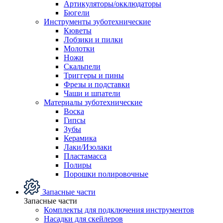
Артикуляторы/окклюдаторы
Бюгели
Инструменты зуботехнические
Кюветы
Лобзики и пилки
Молотки
Ножи
Скальпели
Триггеры и пины
Фрезы и подставки
Чаши и шпатели
Материалы зуботехнические
Воска
Гипсы
Зубы
Керамика
Лаки/Изолаки
Пластамасса
Полиры
Порошки полировочные
Запасные части
Запасные части
Комплекты для подключения инструментов
Насадки для скейлеров