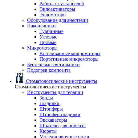
Работа с гуттаперчей
Эндоактиваторы
Эндомоторы
Оборудование для анестезии
Наконечники
Турбинные
Угловые
Прямые
Микромоторы
Встраиваемые микромоторы
Портативные микромоторы
Бестеневые светильники
Подогрев композита
Стоматологические инструменты
Стоматологические инструменты
Инструменты для терапии
Зонды
Гладилки
Штопферы
Штопфер-гладилки
Экскаваторы
Шпатели для цемента
Кюреты
Моделировочные ножи