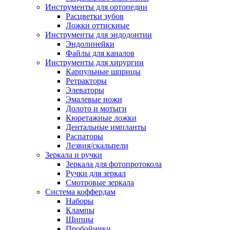
Инструменты для ортопедии
Расцветки зубов
Ложки оттискные
Инструменты для эндодонтии
Эндолинейки
Файлы для каналов
Инструменты для хирургии
Карпульные шприцы
Ретракторы
Элеваторы
Эмалевые ножи
Долото и мотыги
Кюретажные ложки
Дентальные импланты
Распаторы
Лезвия/скальпели
Зеркала и ручки
Зеркала для фотопротокола
Ручки для зеркал
Смотровые зеркала
Система коффердам
Наборы
Клампы
Щипцы
Пробойники