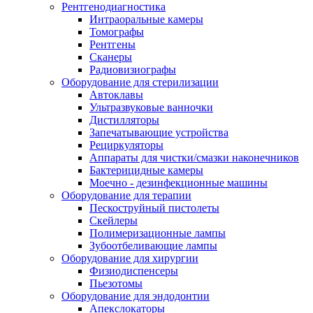
Рентгенодиагностика
Интраоральные камеры
Томографы
Рентгены
Сканеры
Радиовизиографы
Оборудование для стерилизации
Автоклавы
Ультразвуковые ванночки
Дистилляторы
Запечатывающие устройства
Рециркуляторы
Аппараты для чистки/смазки наконечников
Бактерицидные камеры
Моечно - дезинфекционные машины
Оборудование для терапии
Пескоструйный пистолеты
Скейлеры
Полимеризационные лампы
Зубоотбеливающие лампы
Оборудование для хирургии
Физиодиспенсеры
Пьезотомы
Оборудование для эндодонтии
Апекслокаторы