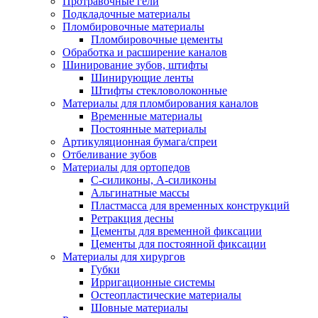
Протравочные гели
Подкладочные материалы
Пломбировочные материалы
Пломбировочные цементы
Обработка и расширение каналов
Шинирование зубов, штифты
Шинирующие ленты
Штифты стекловолоконные
Материалы для пломбирования каналов
Временные материалы
Постоянные материалы
Артикуляционная бумага/спреи
Отбеливание зубов
Материалы для ортопедов
C-силиконы, А-силиконы
Альгинатные массы
Пластмасса для временных конструкций
Ретракция десны
Цементы для временной фиксации
Цементы для постоянной фиксации
Материалы для хирургов
Губки
Ирригационные системы
Остеопластические материалы
Шовные материалы