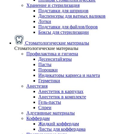
Хранение и стерилизация
Подставки для шприцов
Диспенсеры для ватных валиков
Лотки
Подставки для файлов/боров
Боксы для стерилизации
Стоматологические материалы
Стоматологические материалы
Профилактика и гигиена
Десенситайзеры
Пасты
Порошки
Индикаторы кариеса и налета
Герметики
Анестезия
Анестетик в карпулах
Анестетик в комплекте
Гель-пасты
Спреи
Адгезивные материалы
Коффердам
Жидкий коффердам
Листы для коффердама