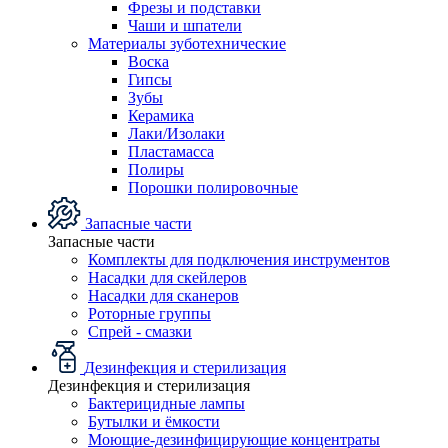
Фрезы и подставки
Чаши и шпатели
Материалы зуботехнические
Воска
Гипсы
Зубы
Керамика
Лаки/Изолаки
Пластамасса
Полиры
Порошки полировочные
Запасные части
Запасные части
Комплекты для подключения инструментов
Насадки для скейлеров
Насадки для сканеров
Роторные группы
Спрей - смазки
Дезинфекция и стерилизация
Дезинфекция и стерилизация
Бактерицидные лампы
Бутылки и ёмкости
Моющие-дезинфицирующие концентраты