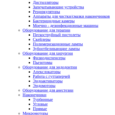
Дистилляторы
Запечатывающие устройства
Рециркуляторы
Аппараты для чистки/смазки наконечников
Бактерицидные камеры
Моечно - дезинфекционные машины
Оборудование для терапии
Пескоструйный пистолеты
Скейлеры
Полимеризационные лампы
Зубоотбеливающие лампы
Оборудование для хирургии
Физиодиспенсеры
Пьезотомы
Оборудование для эндодонтии
Апекслокаторы
Работа с гуттаперчей
Эндоактиваторы
Эндомоторы
Оборудование для анестезии
Наконечники
Турбинные
Угловые
Прямые
Микромоторы