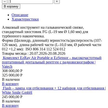
–
+
В корзину
Описание
Характеристики
Алмазный инструмент на гальванической связке,
стандартный хвостовик FG (L-19 мм Ø 1,60 мм) для
турбинного наконечника.
Форма (Цилиндр, длинный) зернистость/дисперсность (107-
126 мкм), длина рабочей части (L-10,0 мм, Ø рабочей части
012 =1,2 мм): ISO 806 314 112 524 012
Товары месяца :
20.07.2026-20.08.2026
Комплект EzRay Air Portable и EzSensor – высокочастотный
портативный дентальный рентген с радиовизиографом |
Vatech
308 000,00 Р
325 000,00 Р
В наличии
В корзину
Flash – лампа для отбеливания + 12 наборов для отбеливания |
White Smile GmbH
245 000,00 Р
В наличии
В корзину