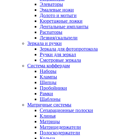
Элеваторы
Эмалевые ножи
Долото и мотыги
Кюретажные ложки
Дентальные импланты
Распаторы
Лезвия/скальпели
Зеркала и ручки
Зеркала для фотопротокола
Ручки для зеркал
Смотровые зеркала
Система коффердам
Наборы
Клампы
Щипцы
Пробойники
Рамки
Шаблоны
Матричные системы
Сепарационные полоски
Клинья
Матрицы
Матрицедержатели
Полоскодержатели
Кольца