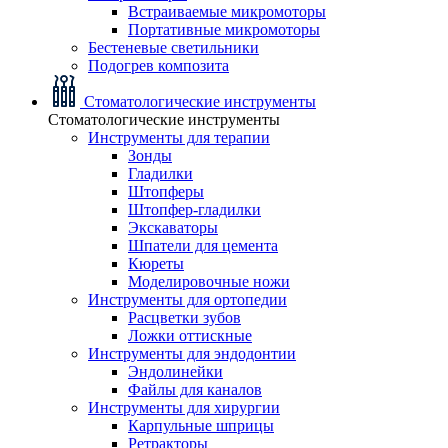
Встраиваемые микромоторы
Портативные микромоторы
Бестеневые светильники
Подогрев композита
Стоматологические инструменты
Стоматологические инструменты
Инструменты для терапии
Зонды
Гладилки
Штопферы
Штопфер-гладилки
Экскаваторы
Шпатели для цемента
Кюреты
Моделировочные ножи
Инструменты для ортопедии
Расцветки зубов
Ложки оттискные
Инструменты для эндодонтии
Эндолинейки
Файлы для каналов
Инструменты для хирургии
Карпульные шприцы
Ретракторы