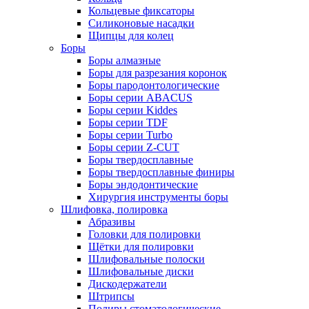
Кольцевые фиксаторы
Силиконовые насадки
Щипцы для колец
Боры
Боры алмазные
Боры для разрезания коронок
Боры пародонтологические
Боры серии ABACUS
Боры серии Kiddes
Боры серии TDF
Боры серии Turbo
Боры серии Z-CUT
Боры твердосплавные
Боры твердосплавные финиры
Боры эндодонтические
Хирургия инструменты боры
Шлифовка, полировка
Абразивы
Головки для полировки
Щётки для полировки
Шлифовальные полоски
Шлифовальные диски
Дискодержатели
Штрипсы
Полиры стоматологические