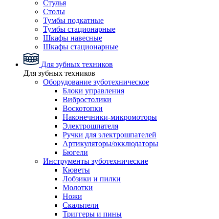
Стулья
Столы
Тумбы подкатные
Тумбы стационарные
Шкафы навесные
Шкафы стационарные
Для зубных техников
Для зубных техников
Оборудование зуботехническое
Блоки управления
Вибростолики
Воскотопки
Наконечники-микромоторы
Электрошпателя
Ручки для электрошпателей
Артикуляторы/окклюдаторы
Бюгели
Инструменты зуботехнические
Кюветы
Лобзики и пилки
Молотки
Ножи
Скальпели
Триггеры и пины