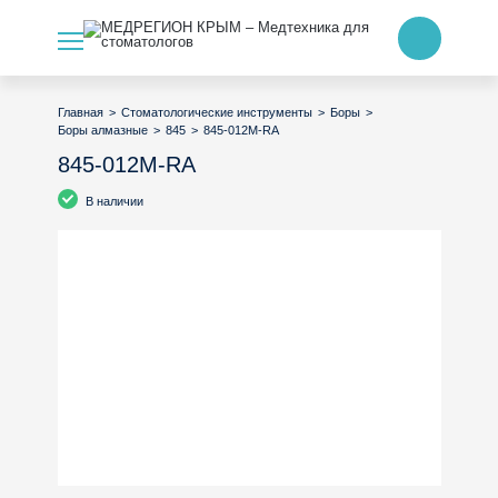
>
>
>
Главная
Стоматологические инструменты
Боры
>
>
845-012M-RA
Боры алмазные
845
845-012M-RA
В наличии