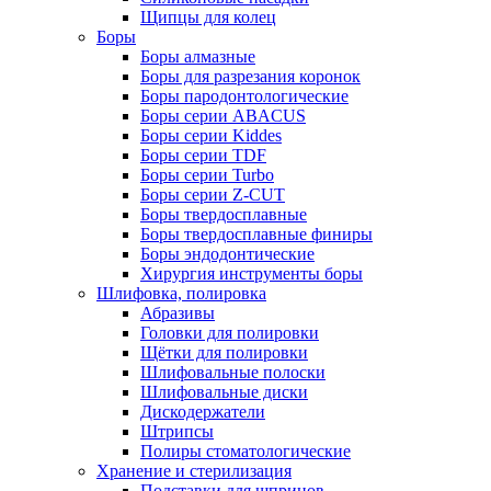
Щипцы для колец
Боры
Боры алмазные
Боры для разрезания коронок
Боры пародонтологические
Боры серии ABACUS
Боры серии Kiddes
Боры серии TDF
Боры серии Turbo
Боры серии Z-CUT
Боры твердосплавные
Боры твердосплавные финиры
Боры эндодонтические
Хирургия инструменты боры
Шлифовка, полировка
Абразивы
Головки для полировки
Щётки для полировки
Шлифовальные полоски
Шлифовальные диски
Дискодержатели
Штрипсы
Полиры стоматологические
Хранение и стерилизация
Подставки для шприцов