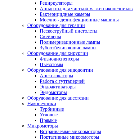
Рециркуляторы
Аппараты для чистки/смазки наконечников
Бактерицидные камеры
Моечно - дезинфекционные машины
Оборудование для терапии
Пескоструйный пистолеты
Скейлеры
Полимеризационные лампы
Зубоотбеливающие лампы
Оборудование для хирургии
Физиодиспенсеры
Пьезотомы
Оборудование для эндодонтии
Апекслокаторы
Работа с гуттаперчей
Эндоактиваторы
Эндомоторы
Оборудование для анестезии
Наконечники
Турбинные
Угловые
Прямые
Микромоторы
Встраиваемые микромоторы
Портативные микромоторы