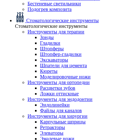
Бестеневые светильники
Подогрев композита
Стоматологические инструменты
Стоматологические инструменты
Инструменты для терапии
Зонды
Гладилки
Штопферы
Штопфер-гладилки
Экскаваторы
Шпатели для цемента
Кюреты
Моделировочные ножи
Инструменты для ортопедии
Расцветки зубов
Ложки оттискные
Инструменты для эндодонтии
Эндолинейки
Файлы для каналов
Инструменты для хирургии
Карпульные шприцы
Ретракторы
Элеваторы
Эмалевые ножи