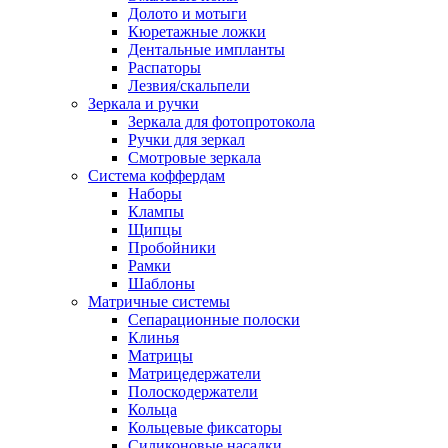
Долото и мотыги
Кюретажные ложки
Дентальные импланты
Распаторы
Лезвия/скальпели
Зеркала и ручки
Зеркала для фотопротокола
Ручки для зеркал
Смотровые зеркала
Система коффердам
Наборы
Клампы
Щипцы
Пробойники
Рамки
Шаблоны
Матричные системы
Сепарационные полоски
Клинья
Матрицы
Матрицедержатели
Полоскодержатели
Кольца
Кольцевые фиксаторы
Силиконовые насадки