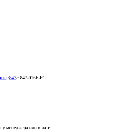
ные
>
847
>
847-016F-FG
 у менеджера или в чате