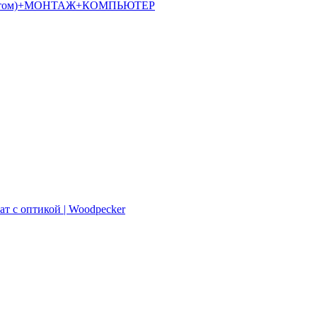
алостатом)+МОНТАЖ+КОМПЬЮТЕР
ат с оптикой | Woodpecker