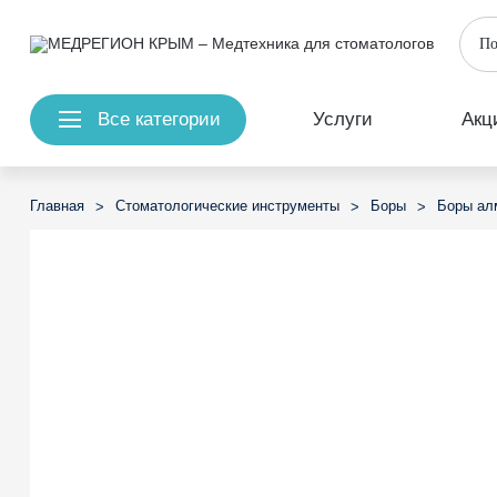
Все категории
Услуги
Акц
Главная
Стоматологические инструменты
Боры
Боры ал
>
>
>