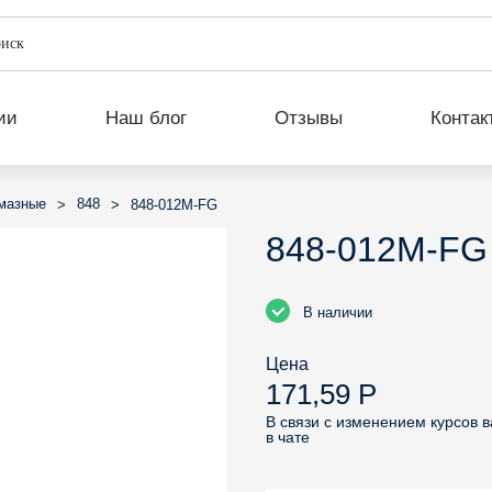
ии
Наш блог
Отзывы
Контак
мазные
848
>
>
848-012M-FG
848-012M-FG
В наличии
Цена
171,59 Р
В связи с изменением курсов 
в чате