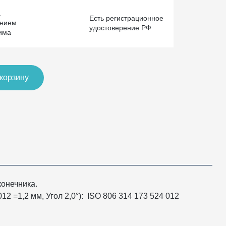
а
Есть регистрационное
ением
удостоверение РФ
има
 корзину
конечника.
12 =1,2 мм, Угол 2,0°): ISO 806 314 173 524 012